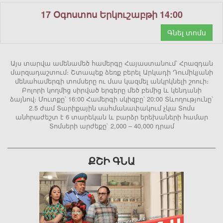
17 Օգոստոս Երկուշաբթի 14:00
Գնել տոմս
Այս տարվա ամենամեծ համերգը Հայաստանում՝ Հրազդան
մարզադաշտում։ Շտապեք ձեռք բերել Արկադի Դումիկյանի
մենահամերգի տոմսերը ու մաս կազմել անկրկնելի շոուի։
Բոլորի կողմից սիրված երգերը մեծ բեմից և կենդանի
ձայնով։ Մուտքը՝ 16:00 Համերգի սկիզբը՝ 20:00 Տևողությունը՝
2.5 ժամ Տարիքային սահմանափակում չկա Տոմս
անհրաժեշտ է 6 տարեկան և բարձր երեխաների համար
Տոմսերի արժեքը` 2,000 – 40,000 դրամ
ՔՇԻ ԳՆԱ