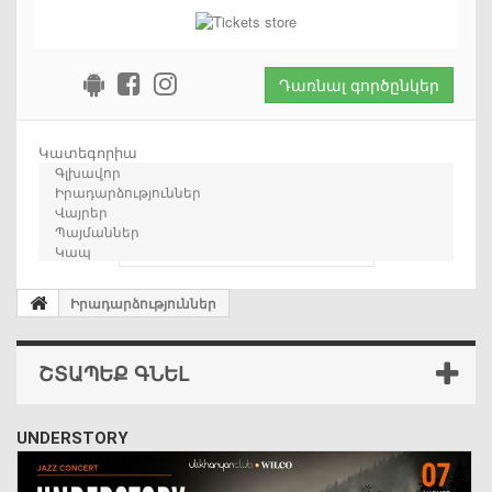
Դառնալ գործընկեր
Կատեգորիա
Գլխավոր
Իրադարձություններ
Վայրեր
Պայմաններ
որոնում
Կապ
Իրադարձություններ
ՇՏԱՊԵՔ ԳՆԵԼ
UNDERSTORY