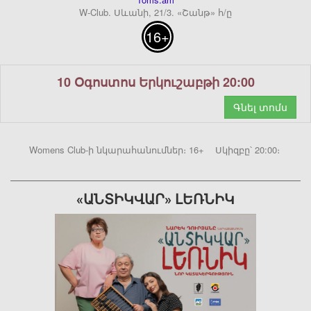
W-Club. Սևանի, 21/3. «Շանթ» հ/ը
16+
10 Օգոստոս Երկուշաբթի 20:00
Գնել տոմս
Womens Club-ի նկարահանումներ։ 16+ Սկիզբը՝ 20:00։
«ԱՆՏԻԿՎԱՐ» ԼԵՌՆԻԿ