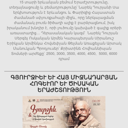
15 տարի երևանյան բեմում Երաժշտությունը,
տեղայնացումը և բեմադրությունը՝ Նարեկ Դուրյանի Սա
երկխոսություն է երևանցու և Փարիզից Հայաստան
ժամանած սփյուռքահայի միջև, որը ներկայացման
ժամանակ բուռն ծիծաղի ալիք է բարձրացնում, իսկ
իրականում խնդիր է, որի լուծումը կախված է գալիք օրերի
առաստաղից… Դերասանական կազմ՝ Նարեկ Դուրյան
Սերգեյ Ոսկանյան Արմեն Կարապետյան Սիրանուշ
Երիկյան Արմինկա Հովսեփյան Թելման Առաքելյան Արտակ
Մանուկյան Պրոդյուսեր՝ Քրիստինե Հովհաննիսյան
Տոմսերի արժեքը` 2500, 3000, 3500, 4000, 4500, 5000, 6000
դրամ
ԳՅՈՒՐՋԻԵՒ ԵՒ ՀԱՅ ՄԻՋՆԱԴԱՐՅԱՆ ՀՈ
ԳԵՒՈՐ ԵՒ ԾԻՍԱԿԱՆ ԵՐԱԺ
ՇՏՈՒԹՅՈՒՆ