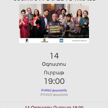
14
Օգոստոս
Ուրբաթ
19:00
Բոհեմ թատրոն
ԲՈՀԵՄ թատրոն
14 Օգոստոս Ուրբաթ 19:00