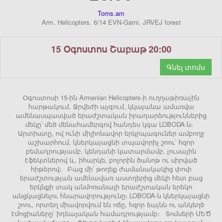
Toms.am
Arm. Helicopters. 6/14 EVN-Garni. JRVEJ forest
15 Օգոստոս Շաբաթ 20:00
Գնել տոմս
Օգոստոսի 15-ին Armenian Helicopters-ի ուղղաթիռային
հարթակում, Ջրվեժի այգում, կկայանա ամառվա
ամենասպասված երաժշտական իրադարձություններից
մեկը՝ մեծ մենահամերգով հանդես կգա LOBODA-ն։
Արտիստը, ով ունի միլիոնավոր երկրպագուներ ամբողջ
աշխարհում, կներկայացնի տպավորիչ շոու՝ հզոր
բեմադրությամբ, կենդանի կատարմամբ, լուսային
էֆեկտներով և, իհարկե, բոլորին ծանոթ ու սիրված
հիթերով։ Բաց մի՛ թողեք ժամանակակից փոփ
երաժշտության ամենավառ աստղերից մեկի հետ բաց
երկնքի տակ անմոռանալի երաժշտական երեկո
անցկացնելու հնարավորությունը։ LOBODA-ն կներկայացնի
շոու, որտեղ միավորվում են ոճը, հզոր ձայնն ու անկեղծ
էմոցիաները՝ իդեալական համադրությամբ։ Տոմսերի ՄԵԾ