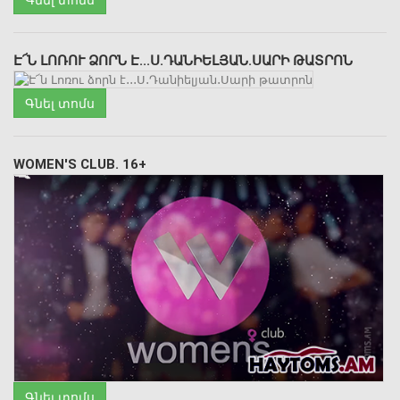
Է՜Ն ԼՈՌՈՒ ՁՈՐՆ Է․․․Ս․ԴԱՆԻԵԼՅԱՆ․ՍԱՐԻ ԹԱՏՐՈՆ
Գնել տոմս
WOMEN'S CLUB. 16+
Գնել տոմս