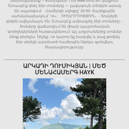
նախավաճառք – Փետրվարի 1-ին www.toms.am կայքում։
Շտապե՛ք գնել ձեր տոմսերը — լավագույն տեղերն արագ
են սպառվում։ Համերգի սկիզբը՝ 20:00։ Տարիքային
սահմանափակում՝ 14+։ ՈՒՇԱԴՐՈՒԹՅՈՒՆ․ - Տոմսերի
գներն ավելանալու են։ Շտապե՛ք ամրագրել ձեր տոմսերը։ -
Տոմսերը վաճառվում են միայն պաշտոնական
գործընկերների հարթակներում։ Այլ աղբյուրներից տոմսեր
ձեռք բերելիս, հիշեք, որ կարող եք խաբվել և բաց թողնել
ձեր սիրելի արտիստի համերգին ներկա գտնվելու
հնարավորությունը։
ԱՐԿԱԴԻ ԴՈՒՄԻԿՅԱՆ | ՄԵԾ
ՄԵՆԱՀԱՄԵՐԳ HAYK