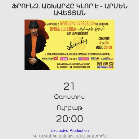
ՖՐՈՒՆԶ. ԱՇԽԱՐՀԸ ԿԼՈՐ Է - ԱՐՄԵՆ
ԱՎԵՏՅԱՆ
21
Օգոստոս
Ուրբաթ
20:00
Exclusive Production
Կ․ Ստանիսլավսկու անվ․ թատրոն