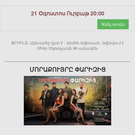
21 Օգոստոս Ուրբաթ 20:00
Գնել տոմս
ՖՐՈՒՆԶ. Աշխարհը կլոր է - Արմեն Ավետյան. նվիրվում է
Մհեր Մկրտչյանի 96 ամյակին։
ՄՈՐԱՔՈՒՅՐԸ ՓԱՐԻԶԻՑ