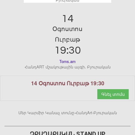
14
Օգոստոս
Ուրբաթ
19:30
Toms.am
ՀանդART մշակութային այգի․ Բյուրական
14 Օգոստոս Ուրբաթ 19:30
Գնել տոմս
Մեր Կարմիր Կանաչ տունը-ՀանդArt-Բյուրական
ՉՔԱՂԱՔԱԿԱՆ STAND UP