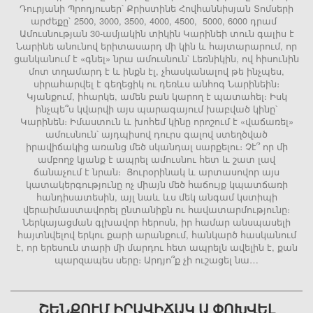
Դուրյանի Պրոդյուսեր՝ Քրիստինե Հովհաննիսյան Տոմսերի
արժեքը` 2500, 3000, 3500, 4000, 4500, 5000, 6000 դրամ
Ամուսնության 30-ամյակին տիկին Կարինեի տուն գալիս է
Նարինե անունով երիտասարդ մի կին և հայտարարում, որ
ցանկանում է «գնել» նրա ամուսնուն՝ Լեռնիկին, ով հիսունին
մոտ տղամարդ է և ինքն էլ, չհասկանալով թե ինչպես,
սիրահարվել է գեղեցիկ ու դեռևս անհոգ Նարինեին։
Կյանքում, իհարկե, ամեն բան կարող է պատահել։ Իսկ
ինչպե՞ս կվարվի այս պարագայում խաբված կինը՝
Կարինեն։ Իմաստուն և խոհեմ կինը որոշում է «վաճառել»
ամուսնուն՝ այդպիսով դուրս գալով ստեղծված
իրավիճակից առանց մեծ սկանդալ սարքելու։ Չէ՞ որ մի
ամբողջ կյանք է ապրել ամուսնու հետ և շատ լավ
ճանաչում է նրան։ Յուրօրինակ և արտասովոր այս
կատակերգությունը ոչ միայն մեծ հաճույք կպատճառի
հանդիսատեսին, այլ նաև ևս մեկ անգամ կստիպի
վերաիմաստավորել ընտանիքն ու հավատարմությունը։
Ներկայացման գլխավոր հերոսն, իր համար անսպասելի
հայտնվելով երկու քարի արանքում, հանկարծ հասկանում
է, որ երեսուն տարի մի մարդու հետ ապրելն ավելին է, քան
պարզապես սերը։ Արդյո՞ք չի ուշացել նա…
ՇԵՆՔՈՒՄ ԻՐԱՎԻՃԱԿ Ա ՓՈԽՎԵԼ