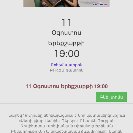
11
Օգոստոս
Երեքշաբթի
19:00
Բոհեմ թատրոն
ԲՈՀԵՄ թատրոն
11 Օգոստոս Երեքշաբթի 19:00
Գնել տոմս
Նարեկ Դուրյանը ներկայացնում է Նոր կատակերգություն
«Անտիկվար Լեռնիկ» Դերերում՝ Նարեկ Դուրյան
Ջուլիետտա Ստեփանյան Սիրանուշ Երիկյան
Բեմադրությունը և երաժշտական ձևավորումը՝ Նարեկ