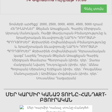
Գնել տոմս
Տոմսերի արժեքը` 2000, 2500, 3000, 4000, 4500, 5000 դրամ:
ՀԵՂԻՆԱԿՆԵՐ՝ Թելման Առաքելյան, Գարիկ Միրզոյան,
Արտակ Մանուկյան, Ռաֆի Թադևոսյան Բեմադրությունը և
երաժշտական ձևավորումը ՆԱՐԵԿ ԴՈՒՐՅԱՆԻ
ՊՐՈԴՅՈՒՍԵՐ՝ Քրիստինե Հովհաննիսյան Բեմադրությունը
և երաժշտական ձևավորումը ՆԱՐԵԿ ԴՈՒՐՅԱՆԻ
ՊՐՈԴՅՈՒՍԵՐ՝ Քրիստինե Հովհաննիսյան Դերասանական
կազմ՝ Նարեկ Դուրյան Թելման Առաքելյան Գարիկ
Միրզոյան Թամարա Պետրոսյան (փոխ. դեր.՝ Զառա
Հակոբյան) Նվարդ Դուդուկչյան (փոխ. դեր.՝ Աննա
Պողոսյան) Սիրանուշ Երիկյան (փոխ. դեր.՝ Ռուզաննա
Մանուչարյան ) Արմինկա Հովսեփյան (փոխ. դեր.՝
Սուսաննա Ղազարյան)
ՄԵՐ ԿԱՐՄԻՐ ԿԱՆԱՉ ՏՈՒՆԸ-ՀԱՆԴART-
ԲՅՈՒՐԱԿԱՆ