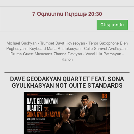
7 Օգոստոս Ուրբաթ 20:30
Գնել տոմս
Michael Suchyan - Trumpet Davit Hovsepyan - Tenor Saxophone Elen
Poghosyan - Keyboard Maria Aristakesyan - Cello Samvel Avetisyan -
Drums Guest Musicians Zhanna Davtyan - Vocal Lilit Petrosyan -
Kanon
DAVE GEODAKYAN QUARTET FEAT. SONA
GYULKHASYAN NOT QUITE STANDARDS