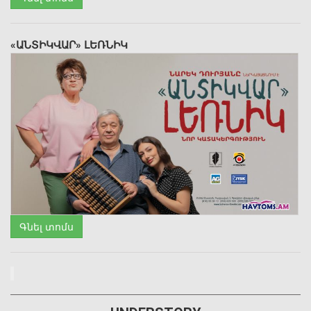
«ԱՆՏԻԿՎԱՐ» ԼԵՌՆԻԿ
Գնել տոմս