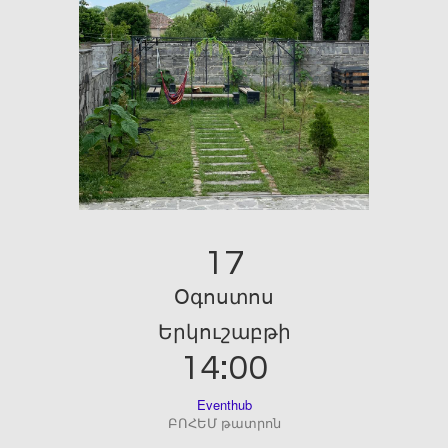
17
Օգոստոս
Երկուշաբթի
14:00
Eventhub
ԲՈՀԵՄ թատրոն