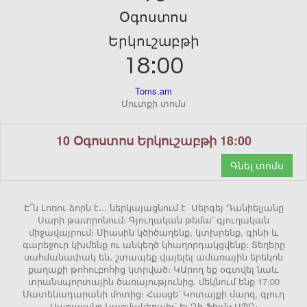
Օգոստոս
Երկուշաբթի
18:00
Toms.am
Մուտքի տոմս
10 Օգոստոս Երկուշաբթի 18:00
Գնել տոմս
Է՜ն Լոռու ձորն է․․․ ներկայացնում է Սերգեյ Դանիելյանը
Սարի թատրոնում։ Գյուղական թեմա՝ գյուղական
միջավայրում։ Միասին կծիծաղենք, կտխրենք, գինի և
գարեջուր կխմենք ու անկեղծ կհաղորդակցվենք։ Տեղերը
սահմանափակ են․ շտապեք վայելել ամառային երեկոն
քաղաքի թոհուբոհից կտրված։ ԿԱրող եք օգտվել նաև
տրանսպորտային ծառայությունից․ մեկնում ենք 17։00
Մատենադարանի մոտից։ Հասցե՝ Կոտայքի մարզ, գյուղ
Սարալանջ Կազմակերպիչ՝ Էյ Դի Ֆիլմս ՍՊԸ։