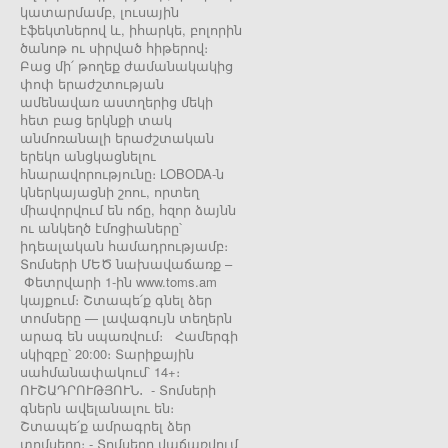
կատարմամբ, լուսային
էֆեկտներով և, իհարկե, բոլորին
ծանոթ ու սիրված հիթերով։
Բաց մի՛ թողեք ժամանակակից
փոփ երաժշտության
ամենավառ աստղերից մեկի
հետ բաց երկնքի տակ
անմոռանալի երաժշտական
երեկո անցկացնելու
հնարավորությունը։ LOBODA-ն
կներկայացնի շոու, որտեղ
միավորվում են ոճը, հզոր ձայնն
ու անկեղծ էմոցիաները՝
իդեալական համադրությամբ։
Տոմսերի ՄԵԾ նախավաճառք –
Փետրվարի 1-ին www.toms.am
կայքում։ Շտապե՛ք գնել ձեր
տոմսերը — լավագույն տեղերն
արագ են սպառվում։ Համերգի
սկիզբը՝ 20:00։ Տարիքային
սահմանափակում՝ 14+։
ՈՒՇԱԴՐՈՒԹՅՈՒՆ․ - Տոմսերի
գներն ավելանալու են։
Շտապե՛ք ամրագրել ձեր
տոմսերը։ - Տոմսերը վաճառվում