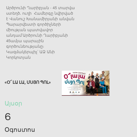
Արծրունի Ղարիբյան - 45 տարվա
ստեղծ․ ուղի Համերգը նվիրված
է Վանուշ Խանամիրյանի անվան
Պարարվեստի գործիչների
միության պատվավոր
անդամ՝Արծրունի Ղարիբյանի
45ամյա պարային
գործունեությանը։
Կազմակերպիչ՝ ԱՁ Անի
Կորկոտյան
«Օ՜ ԼԱ ԼԱ, ՄՍՅՈ ՊՈԼ»
Այսօր
6
Օգոստոս