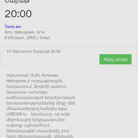
Շաբաթ
20:00
Toms.am
Arm. Helicopters. 6/14
EVN-Garni. JRVEJ forest
15 Օգոստոս Շաբաթ 20:00
Գնել տոմս
Օգոստոսի 15-ին Armenian
Helicopters-ի ուղղաթիռային
հարթակում, Ջրվեժի այգում,
կկայանա ամառվա
ամենասպասված երաժշտական
իրադարձություններից մեկը՝ մեծ
մենահամերգով հանդես կգա
LOBODA-ն։ Արտիստը, ով ունի
միլիոնավոր երկրպագուներ
ամբողջ աշխարհում,
կներկայացնի տպավորիչ շոու՝
հզոր բեմադրությամբ, կենդանի