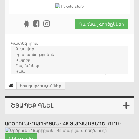
Դառնալ գործընկեր
Կատեգորիա
Գլխավոր
Իրադարձություններ
Վայրեր
Պայմաններ
որոնում
Կապ
Իրադարձություններ
ՇՏԱՊԵՔ ԳՆԵԼ
ԱՐԾՐՈՒՆԻ ՂԱՐԻԲՅԱՆ - 45 ՏԱՐՎԱ ՍՏԵՂԾ․ ՈՒՂԻ
Գնել տոմս