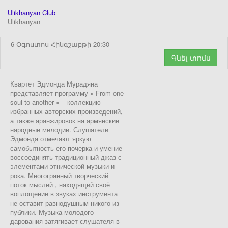
Ulikhanyan Club
Ulikhanyan
6 Օգոստոս Հինգշաբթի 20:30
Գնել տոմս
Квартет Эдмонда Мурадяна
представляет программу « From one
soul to another » – коллекцию
избранных авторских произведений,
а также аранжировок на армянские
народные мелодии. Слушатели
Эдмонда отмечают яркую
самобытность его почерка и умение
воссоединять традиционный джаз с
элементами этнической музыки и
рока. Многогранный творческий
поток мыслей , находящий своё
воплощение в звуках инструмента
не оставит равнодушным никого из
публики. Музыка молодого
дарования затягивает слушателя в