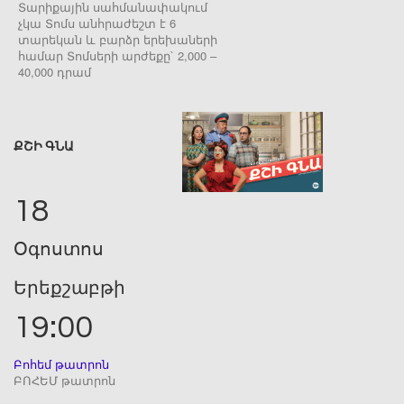
Տարիքային սահմանափակում
չկա Տոմս անհրաժեշտ է 6
տարեկան և բարձր երեխաների
համար Տոմսերի արժեքը` 2,000 –
40,000 դրամ
ՔՇԻ ԳՆԱ
18
Օգոստոս
Երեքշաբթի
19:00
Բոհեմ թատրոն
ԲՈՀԵՄ թատրոն