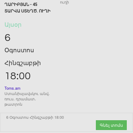
ՂԱՐԻԲՅԱՆ - 45
ՏԱՐՎԱ ՍՏԵՂԾ․ ՈՒՂԻ
Այսօր
6
Օգոստոս
Հինգշաբթի
18:00
Toms.am
Ստանիսլավսկու անվ․
ռուս․ դրամատ․
թատրոն
6 Օգոստոս Հինգշաբթի 18:00
Գնել տոմս