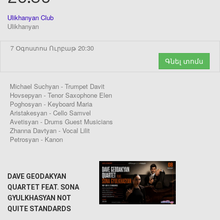
Ulikhanyan Club
Ulikhanyan
7 Օգոստոս Ուրբաթ 20:30
Գնել տոմս
Michael Suchyan - Trumpet Davit
Hovsepyan - Tenor Saxophone Elen
Poghosyan - Keyboard Maria
Aristakesyan - Cello Samvel
Avetisyan - Drums Guest Musicians
Zhanna Davtyan - Vocal Lilit
Petrosyan - Kanon
DAVE GEODAKYAN
QUARTET FEAT. SONA
GYULKHASYAN NOT
QUITE STANDARDS