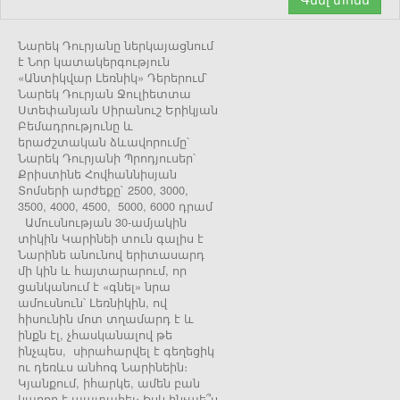
Նարեկ Դուրյանը ներկայացնում
է Նոր կատակերգություն
«Անտիկվար Լեռնիկ» Դերերում՝
Նարեկ Դուրյան Ջուլիետտա
Ստեփանյան Սիրանուշ Երիկյան
Բեմադրությունը և
երաժշտական ձևավորումը՝
Նարեկ Դուրյանի Պրոդյուսեր՝
Քրիստինե Հովհաննիսյան
Տոմսերի արժեքը` 2500, 3000,
3500, 4000, 4500, 5000, 6000 դրամ
Ամուսնության 30-ամյակին
տիկին Կարինեի տուն գալիս է
Նարինե անունով երիտասարդ
մի կին և հայտարարում, որ
ցանկանում է «գնել» նրա
ամուսնուն՝ Լեռնիկին, ով
հիսունին մոտ տղամարդ է և
ինքն էլ, չհասկանալով թե
ինչպես, սիրահարվել է գեղեցիկ
ու դեռևս անհոգ Նարինեին։
Կյանքում, իհարկե, ամեն բան
կարող է պատահել։ Իսկ ինչպե՞ս