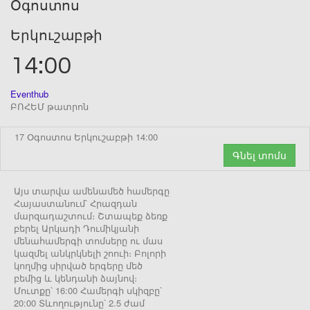
Օգոստոս
Երկուշաբթի
14:00
Eventhub
ԲՈՀԵՄ թատրոն
17 Օգոստոս Երկուշաբթի 14:00
Գնել տոմս
Այս տարվա ամենամեծ համերգը
Հայաստանում՝ Հրազդան
մարզադաշտում։ Շտապեք ձեռք
բերել Արկադի Դումիկյանի
մենահամերգի տոմսերը ու մաս
կազմել անկրկնելի շոուի։ Բոլորի
կողմից սիրված երգերը մեծ
բեմից և կենդանի ձայնով։
Մուտքը՝ 16:00 Համերգի սկիզբը՝
20:00 Տևողությունը՝ 2.5 ժամ