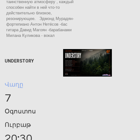
таинственную атмосферу , каждый
способен найти в ней что-то
действительно близкое,
резонирующее. Эдмонд Мурадян-
фортепиано Антон Нетёсов -бас
гитара Давид Магоян -барабанами
Милана Куликова - вокал
UNDERSTORY
Վաղը
7
Օգոստոս
Ուրբաթ
20:30