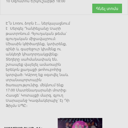
10 Օգոստոս Երկուշաբթի 18:00
Գնել տոմս
Է՜ն Լոռու ձորն է․․․ ներկայացնում
է Սերգեյ Դանիելյանը Սարի
թատրոնում։ Գյուղական թեմա՝
գյուղական միջավայրում։
Միասին կծիծաղենք, կտխրենք,
գինի և գարեջուր կխմենք ու
անկեղծ կհաղորդակցվենք։
Տեղերը սահմանափակ են․
շտապեք վայելել ամառային
երեկոն քաղաքի թոհուբոհից
կտրված։ ԿԱրող եք օգտվել նաև
տրանսպորտային
ծառայությունից․ մեկնում ենք
17։00 Մատենադարանի մոտից։
Հասցե՝ Կոտայքի մարզ, գյուղ
Սարալանջ Կազմակերպիչ՝ Էյ Դի
Ֆիլմս ՍՊԸ։