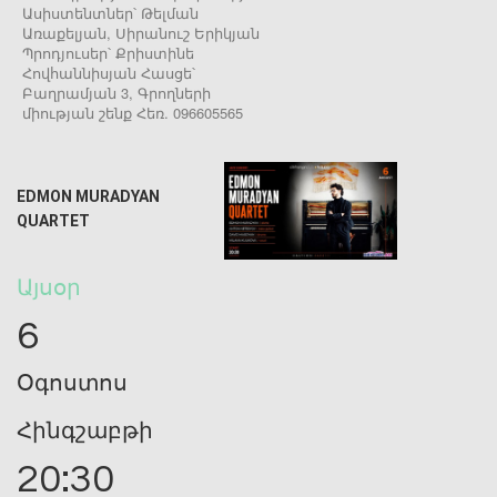
Ասիստենտներ՝ Թելման
Առաքելյան, Սիրանուշ Երիկյան
Պրոդյուսեր՝ Քրիստինե
Հովհաննիսյան Հասցե՝
Բաղրամյան 3, Գրողների
միության շենք Հեռ. 096605565
EDMON MURADYAN
QUARTET
Այսօր
6
Օգոստոս
Հինգշաբթի
20:30