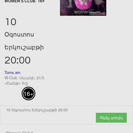
WOMEN'S CLUB. 16+
10
Օգոստոս
Երկուշաբթի
20:00
Toms.am
W-Club. Սևանի, 21/3.
«Շանթ» հ/ը
16+
10 Օգոստոս Երկուշաբթի 20:00
Գնել տոմս
Womens Club-ի