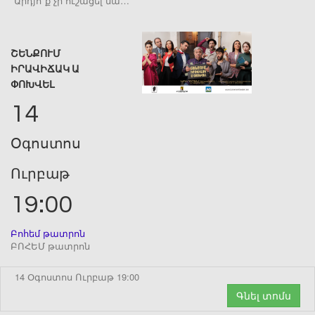
Արդյո՞ք չի ուշացել նա…
ՇԵՆՔՈՒՄ
ԻՐԱՎԻՃԱԿ Ա
ՓՈԽՎԵԼ
14
Օգոստոս
Ուրբաթ
19:00
Բոհեմ թատրոն
ԲՈՀԵՄ թատրոն
14 Օգոստոս Ուրբաթ 19:00
Գնել տոմս