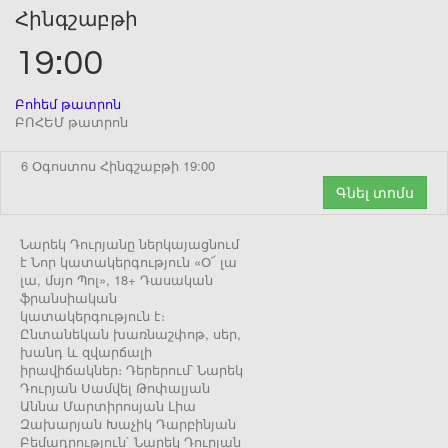
Հինգշաբթի
19:00
Բոհեմ թատրոն
ԲՈՀԵՄ թատրոն
6 Օգոստոս Հինգշաբթի 19:00
Գնել տոմս
Նարեկ Դուրյանը ներկայացնում
է Նոր կատակերգություն «Օ՜ լա
լա, մսյո Պոլ», 18+ Դասական
ֆրանսիական
կատակերգություն է։
Ընտանեկան խառնաշփոթ, սեր,
խանդ և զվարճալի
իրավիճակներ։ Դերերում՝ Նարեկ
Դուրյան Սամվել Թոփալյան
Աննա Մարտիրոսյան Լիա
Զախարյան Խաչիկ Դարբինյան
Բեմադրություն` Նարեկ Դուրյան