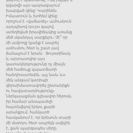
կվարվի այս պարագայում
խաբված կինը՝ Կարինեն։
Իմաստուն և խոհեմ կինը
որոշում է «վաճառել» ամուսնուն՝
այդպիսով դուրս գալով
ստեղծված իրավիճակից առանց
մեծ սկանդալ սարքելու։ Չէ՞ որ
մի ամբողջ կյանք է ապրել
ամուսնու հետ և շատ լավ
ճանաչում է նրան։ Յուրօրինակ
և արտասովոր այս
կատակերգությունը ոչ միայն
մեծ հաճույք կպատճառի
հանդիսատեսին, այլ նաև ևս
մեկ անգամ կստիպի
վերաիմաստավորել ընտանիքն
ու հավատարմությունը։
Ներկայացման գլխավոր հերոսն,
իր համար անսպասելի
հայտնվելով երկու քարի
արանքում, հանկարծ
հասկանում է, որ երեսուն տարի
մի մարդու հետ ապրելն ավելին
է, քան պարզապես սերը։