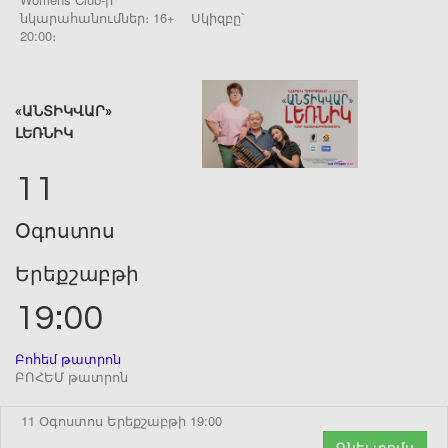
նկարահանումներ։ 16+ Սկիզբը՝
20:00։
«ԱՆՏԻԿՎԱՐ»
ԼԵՌՆԻԿ
11
Օգոստոս
Երեքշաբթի
19:00
Բոհեմ թատրոն
ԲՈՀԵՄ թատրոն
11 Օգոստոս Երեքշաբթի 19:00
Գնել տոմս