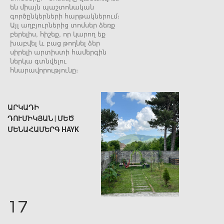
են միայն պաշտոնական
գործընկերների հարթակներում։
Այլ աղբյուրներից տոմսեր ձեռք
բերելիս, հիշեք, որ կարող եք
խաբվել և բաց թողնել ձեր
սիրելի արտիստի համերգին
ներկա գտնվելու
հնարավորությունը։
ԱՐԿԱԴԻ
ԴՈՒՄԻԿՅԱՆ | ՄԵԾ
ՄԵՆԱՀԱՄԵՐԳ HAYK
17