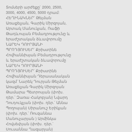
Տոմսերի արժեքը` 2000, 2500,
3000, 4000, 4500, 5000 դրամ:
ՀԵՂԻՆԱԿՆԵՐ՝ Թելման
Առաքելյան, Գարիկ Միրզոյան,
Արտակ Մանուկյան, Ռաֆի
Թադևոսյան Բեմադրությունը և
երաժշտական ձևավորումը
ՆԱՐԵԿ ԴՈՒՐՅԱՆԻ
ՊՐՈԴՅՈՒՍԵՐ՝ Քրիստինե
Հովհաննիսյան Բեմադրությունը
և երաժշտական ձևավորումը
ՆԱՐԵԿ ԴՈՒՐՅԱՆԻ
ՊՐՈԴՅՈՒՍԵՐ՝ Քրիստինե
Հովհաննիսյան Դերասանական
կազմ՝ Նարեկ Դուրյան Թելման
Առաքելյան Գարիկ Միրզոյան
Թամարա Պետրոսյան (փոխ.
դեր.՝ Զառա Հակոբյան) Նվարդ
Դուդուկչյան (փոխ. դեր.՝ Աննա
Պողոսյան) Սիրանուշ Երիկյան
(փոխ. դեր.՝ Ռուզաննա
Մանուչարյան ) Արմինկա
Հովսեփյան (փոխ. դեր.՝
Սուսաննա Ղազարյան)