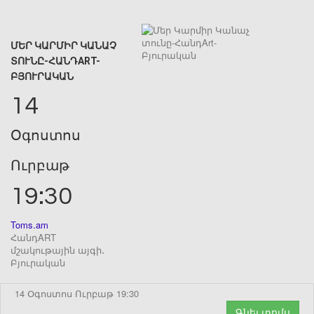
ՄԵՐ ԿԱՐՄԻՐ ԿԱՆԱՉ
ՏՈՒՆԸ-ՀԱՆԴART-
ԲՅՈՒՐԱԿԱՆ
14
Օգոստոս
Ուրբաթ
19:30
Toms.am
ՀանդART
մշակութային այգի․
Բյուրական
14 Օգոստոս Ուրբաթ 19:30
Գնել տոմս