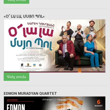
«Օ՜ ԼԱ ԼԱ, ՄՍՅՈ ՊՈԼ»
Գնել տոմս
EDMON MURADYAN QUARTET