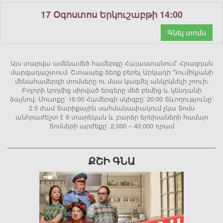
17 Օգոստոս Երկուշաբթի 14:00
Գնել տոմս
Այս տարվա ամենամեծ համերգը Հայաստանում՝ Հրազդան
մարզադաշտում։ Շտապեք ձեռք բերել Արկադի Դումիկյանի
մենահամերգի տոմսերը ու մաս կազմել անկրկնելի շոուի։
Բոլորի կողմից սիրված երգերը մեծ բեմից և կենդանի
ձայնով։ Մուտքը՝ 16:00 Համերգի սկիզբը՝ 20:00 Տևողությունը՝
2.5 ժամ Տարիքային սահմանափակում չկա Տոմս
անհրաժեշտ է 6 տարեկան և բարձր երեխաների համար
Տոմսերի արժեքը` 2,000 – 40,000 դրամ
ՔՇԻ ԳՆԱ