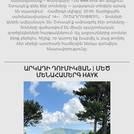
նախավաճառք – Փետրվարի 1-ին www.toms.am կայքում։
Շտապե՛ք գնել ձեր տոմսերը — լավագույն տեղերն արագ
են սպառվում։ Համերգի սկիզբը՝ 20:00։ Տարիքային
սահմանափակում՝ 14+։ ՈՒՇԱԴՐՈՒԹՅՈՒՆ․ - Տոմսերի
գներն ավելանալու են։ Շտապե՛ք ամրագրել ձեր տոմսերը։ -
Տոմսերը վաճառվում են միայն պաշտոնական
գործընկերների հարթակներում։ Այլ աղբյուրներից տոմսեր
ձեռք բերելիս, հիշեք, որ կարող եք խաբվել և բաց թողնել
ձեր սիրելի արտիստի համերգին ներկա գտնվելու
հնարավորությունը։
ԱՐԿԱԴԻ ԴՈՒՄԻԿՅԱՆ | ՄԵԾ
ՄԵՆԱՀԱՄԵՐԳ HAYK