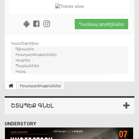
Դառնալ գործընկեր
Կատեգորիա
Գլխավոր
Իրադարձություններ
Վայրեր
Պայմաններ
որոնում
Կապ
Իրադարձություններ
ՇՏԱՊԵՔ ԳՆԵԼ
UNDERSTORY