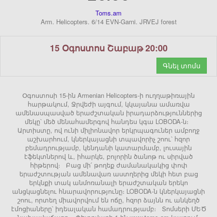
Toms.am
Arm. Helicopters. 6/14 EVN-Garni. JRVEJ forest
15 Օգոստոս Շաբաթ 20:00
Գնել տոմս
Օգոստոսի 15-ին Armenian Helicopters-ի ուղղաթիռային
հարթակում, Ջրվեժի այգում, կկայանա ամառվա
ամենասպասված երաժշտական իրադարձություններից
մեկը՝ մեծ մենահամերգով հանդես կգա LOBODA-ն։
Արտիստը, ով ունի միլիոնավոր երկրպագուներ ամբողջ
աշխարհում, կներկայացնի տպավորիչ շոու՝ հզոր
բեմադրությամբ, կենդանի կատարմամբ, լուսային
էֆեկտներով և, իհարկե, բոլորին ծանոթ ու սիրված
հիթերով։ Բաց մի՛ թողեք ժամանակակից փոփ
երաժշտության ամենավառ աստղերից մեկի հետ բաց
երկնքի տակ անմոռանալի երաժշտական երեկո
անցկացնելու հնարավորությունը։ LOBODA-ն կներկայացնի
շոու, որտեղ միավորվում են ոճը, հզոր ձայնն ու անկեղծ
էմոցիաները՝ իդեալական համադրությամբ։ Տոմսերի ՄԵԾ