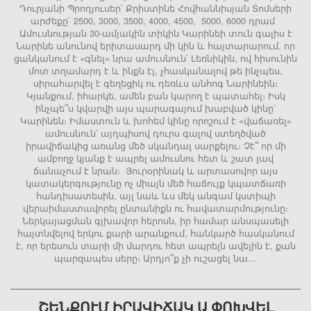
Դուրյանի Պրոդյուսեր՝ Քրիստինե Հովհաննիսյան Տոմսերի
արժեքը` 2500, 3000, 3500, 4000, 4500, 5000, 6000 դրամ
Ամուսնության 30-ամյակին տիկին Կարինեի տուն գալիս է
Նարինե անունով երիտասարդ մի կին և հայտարարում, որ
ցանկանում է «գնել» նրա ամուսնուն՝ Լեռնիկին, ով հիսունին
մոտ տղամարդ է և ինքն էլ, չհասկանալով թե ինչպես,
սիրահարվել է գեղեցիկ ու դեռևս անհոգ Նարինեին։
Կյանքում, իհարկե, ամեն բան կարող է պատահել։ Իսկ
ինչպե՞ս կվարվի այս պարագայում խաբված կինը՝
Կարինեն։ Իմաստուն և խոհեմ կինը որոշում է «վաճառել»
ամուսնուն՝ այդպիսով դուրս գալով ստեղծված
իրավիճակից առանց մեծ սկանդալ սարքելու։ Չէ՞ որ մի
ամբողջ կյանք է ապրել ամուսնու հետ և շատ լավ
ճանաչում է նրան։ Յուրօրինակ և արտասովոր այս
կատակերգությունը ոչ միայն մեծ հաճույք կպատճառի
հանդիսատեսին, այլ նաև ևս մեկ անգամ կստիպի
վերաիմաստավորել ընտանիքն ու հավատարմությունը։
Ներկայացման գլխավոր հերոսն, իր համար անսպասելի
հայտնվելով երկու քարի արանքում, հանկարծ հասկանում
է, որ երեսուն տարի մի մարդու հետ ապրելն ավելին է, քան
պարզապես սերը։ Արդյո՞ք չի ուշացել նա…
ՇԵՆՔՈՒՄ ԻՐԱՎԻՃԱԿ Ա ՓՈԽՎԵԼ