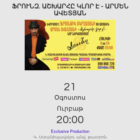
ՖՐՈՒՆԶ. ԱՇԽԱՐՀԸ ԿԼՈՐ Է - ԱՐՄԵՆ
ԱՎԵՏՅԱՆ
21
Օգոստոս
Ուրբաթ
20:00
Exclusive Production
Կ․ Ստանիսլավսկու անվ․ թատրոն