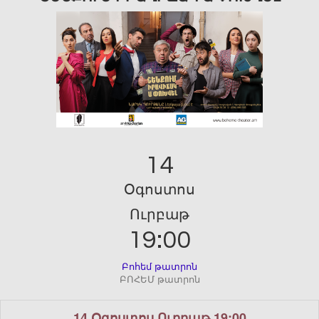
14
Օգոստոս
Ուրբաթ
19:00
Բոհեմ թատրոն
ԲՈՀԵՄ թատրոն
14 Օգոստոս Ուրբաթ 19:00