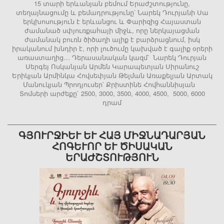
15 տարի երևանյան բեմում Երաժշտությունը,
տեղայնացումը և բեմադրությունը՝ Նարեկ Դուրյանի Սա
երկխոսություն է երևանցու և Փարիզից Հայաստան
ժամանած սփյուռքահայի միջև, որը ներկայացման
ժամանակ բուռն ծիծաղի ալիք է բարձրացնում, իսկ
իրականում խնդիր է, որի լուծումը կախված է գալիք օրերի
առաստաղից… Դերասանական կազմ՝ Նարեկ Դուրյան
Սերգեյ Ոսկանյան Արմեն Կարապետյան Սիրանուշ
Երիկյան Արմինկա Հովսեփյան Թելման Առաքելյան Արտակ
Մանուկյան Պրոդյուսեր՝ Քրիստինե Հովհաննիսյան
Տոմսերի արժեքը` 2500, 3000, 3500, 4000, 4500, 5000, 6000
դրամ
ԳՅՈՒՐՋԻԵՒ ԵՒ ՀԱՅ ՄԻՋՆԱԴԱՐՅԱՆ ՀՈ
ԳԵՒՈՐ ԵՒ ԾԻՍԱԿԱՆ ԵՐԱԺ
ՇՏՈՒԹՅՈՒՆ