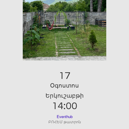
17
Օգոստոս
Երկուշաբթի
14:00
Eventhub
ԲՈՀԵՄ թատրոն