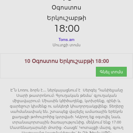
Օգոստոս
Երկուշաբթի
18:00
Toms.am
Մուտքի տոմս
10 Օգոստոս Երկուշաբթի 18:00
Գնել տոմս
Է՜ն Լոռու ձորն է․․․ ներկայացնում է Սերգեյ Դանիելյանը
Սարի թատրոնում։ Գյուղական թեմա՝ գյուղական
միջավայրում։ Միասին կծիծաղենք, կտխրենք, գինի և
գարեջուր կխմենք ու անկեղծ կհաղորդակցվենք։ Տեղերը
սահմանափակ են․ շտապեք վայելել ամառային երեկոն
քաղաքի թոհուբոհից կտրված։ ԿԱրող եք օգտվել նաև
տրանսպորտային ծառայությունից․ մեկնում ենք 17։00
Մատենադարանի մոտից։ Հասցե՝ Կոտայքի մարզ, գյուղ
Սարալանջ Կազմակերպիչ՝ Էյ Դի Ֆիլմս ՍՊԸ։