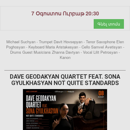
7 Օգոստոս Ուրբաթ 20:30
Գնել տոմս
Michael Suchyan - Trumpet Davit Hovsepyan - Tenor Saxophone Elen
Poghosyan - Keyboard Maria Aristakesyan - Cello Samvel Avetisyan -
Drums Guest Musicians Zhanna Davtyan - Vocal Lilit Petrosyan -
Kanon
DAVE GEODAKYAN QUARTET FEAT. SONA
GYULKHASYAN NOT QUITE STANDARDS