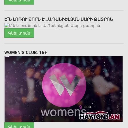
Է՜Ն ԼՈՌՈՒ ՁՈՐՆ Է․․․Ս․ԴԱՆԻԵԼՅԱՆ․ՍԱՐԻ ԹԱՏՐՈՆ
Գնել տոմս
WOMEN'S CLUB. 16+
Գնել տոմս