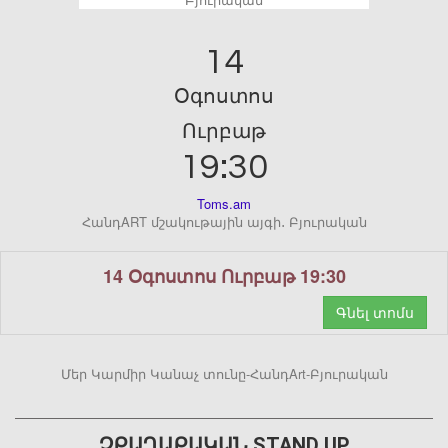
14
Օգոստոս
Ուրբաթ
19:30
Toms.am
ՀանդART մշակութային այգի․ Բյուրական
14 Օգոստոս Ուրբաթ 19:30
Գնել տոմս
Մեր Կարմիր Կանաչ տունը-ՀանդArt-Բյուրական
ՉՔԱՂԱՔԱԿԱՆ STAND UP