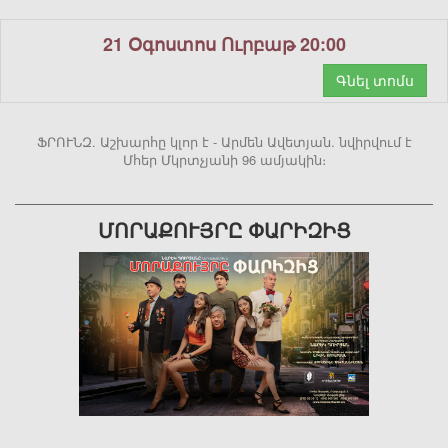
21 Օգոստոս Ուրբաթ 20:00
Գնել տոմս
ՖՐՈՒՆԶ. Աշխարհը կլոր է - Արմեն Ավետյան. նվիրվում է
Մհեր Մկրտչյանի 96 ամյակին։
ՄՈՐԱՔՈՒՅՐԸ ՓԱՐԻԶԻՑ