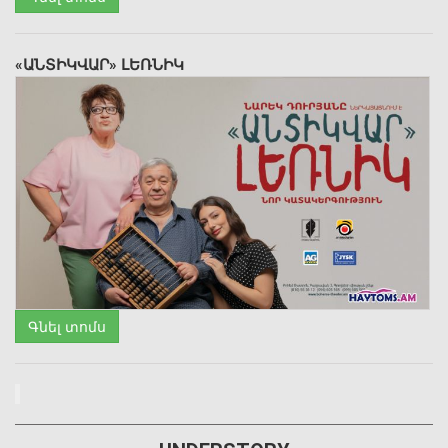
«ԱՆՏԻԿՎԱՐ» ԼԵՌՆԻԿ
Գնել տոմս