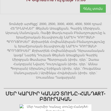
Գնել տոմս
Տոմսերի արժեքը` 2000, 2500, 3000, 4000, 4500, 5000 դրամ:
ՀԵՂԻՆԱԿՆԵՐ՝ Թելման Առաքելյան, Գարիկ Միրզոյան,
Արտակ Մանուկյան, Ռաֆի Թադևոսյան Բեմադրությունը և
երաժշտական ձևավորումը ՆԱՐԵԿ ԴՈՒՐՅԱՆԻ
ՊՐՈԴՅՈՒՍԵՐ՝ Քրիստինե Հովհաննիսյան Բեմադրությունը
և երաժշտական ձևավորումը ՆԱՐԵԿ ԴՈՒՐՅԱՆԻ
ՊՐՈԴՅՈՒՍԵՐ՝ Քրիստինե Հովհաննիսյան Դերասանական
կազմ՝ Նարեկ Դուրյան Թելման Առաքելյան Գարիկ
Միրզոյան Թամարա Պետրոսյան (փոխ. դեր.՝ Զառա
Հակոբյան) Նվարդ Դուդուկչյան (փոխ. դեր.՝ Աննա
Պողոսյան) Սիրանուշ Երիկյան (փոխ. դեր.՝ Ռուզաննա
Մանուչարյան ) Արմինկա Հովսեփյան (փոխ. դեր.՝
Սուսաննա Ղազարյան)
ՄԵՐ ԿԱՐՄԻՐ ԿԱՆԱՉ ՏՈՒՆԸ-ՀԱՆԴART-
ԲՅՈՒՐԱԿԱՆ