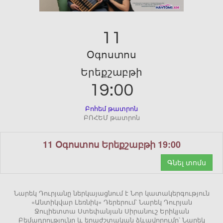
11
Օգոստոս
Երեքշաբթի
19:00
Բոհեմ թատրոն
ԲՈՀԵՄ թատրոն
11 Օգոստոս Երեքշաբթի 19:00
Գնել տոմս
Նարեկ Դուրյանը ներկայացնում է Նոր կատակերգություն
«Անտիկվար Լեռնիկ» Դերերում՝ Նարեկ Դուրյան
Ջուլիետտա Ստեփանյան Սիրանուշ Երիկյան
Բեմադրությունը և երաժշտական ձևավորումը՝ Նարեկ