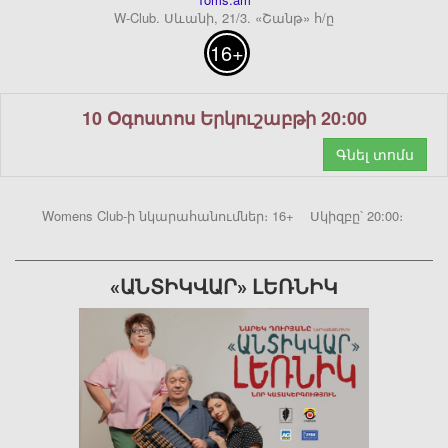
W-Club. Սևանի, 21/3. «Շանթ» հ/ը
16+
10 Օգոստոս Երկուշաբթի 20:00
Գնել տոմս
Womens Club-ի նկարահանումներ։ 16+ Սկիզբը՝ 20:00։
«ԱՆՏԻԿՎԱՐ» ԼԵՌՆԻԿ