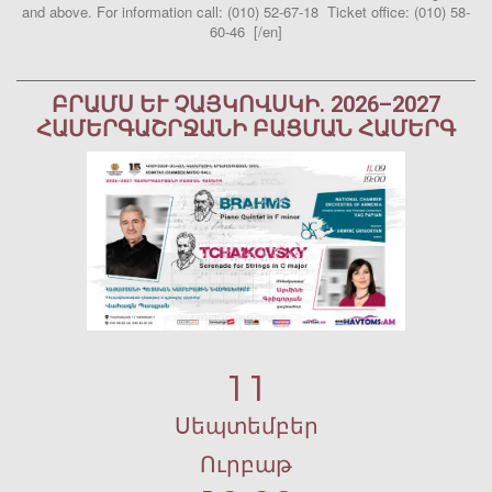
and above. For information call: (010) 52-67-18 Ticket office: (010) 58-
60-46 [/en]
ԲՐԱՄՍ ԵՒ ՉԱՅԿՈՎՍԿԻ. 2026–2027 Հ
ԱՄԵՐԳԱՇՐՋԱՆԻ ԲԱՑՄԱՆ ՀԱՄԵՐԳ
11
Սեպտեմբեր
Ուրբաթ