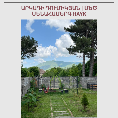
ԱՐԿԱԴԻ ԴՈՒՄԻԿՅԱՆ | ՄԵԾ
ՄԵՆԱՀԱՄԵՐԳ HAYK