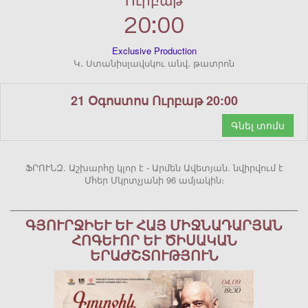
Ուրբաթ
20:00
Exclusive Production
Կ․ Ստանիսլավսկու անվ․ թատրոն
21 Օգոստոս Ուրբաթ 20:00
Գնել տոմս
ՖՐՈՒՆԶ. Աշխարհը կլոր է - Արմեն Ավետյան. նվիրվում է
Մհեր Մկրտչյանի 96 ամյակին։
ԳՅՈՒՐՋԻԵՒ ԵՒ ՀԱՅ ՄԻՋՆԱԴԱՐՅԱՆ ՀՈ
ԳԵՒՈՐ ԵՒ ԾԻՍԱԿԱՆ ԵՐԱԺ
ՇՏՈՒԹՅՈՒՆ