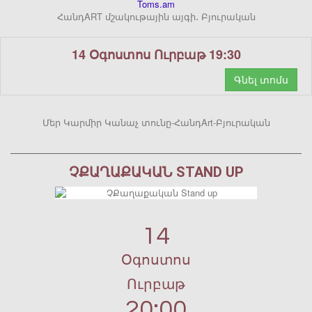
Toms.am
ՀանդART մշակութային այգի․ Բյուրական
14 Օգոստոս Ուրբաթ 19:30
Գնել տոմս
Մեր Կարմիր Կանաչ տունը-ՀանդArt-Բյուրական
ՉՔԱՂԱՔԱԿԱՆ STAND UP
14
Օգոստոս
Ուրբաթ
20:00