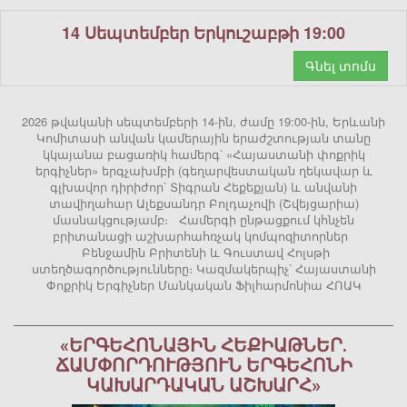
14 Սեպտեմբեր Երկուշաբթի 19:00
Գնել տոմս
2026 թվականի սեպտեմբերի 14-ին, ժամը 19:00-ին, Երևանի
Կոմիտասի անվան կամերային երաժշտության տանը
կկայանա բացառիկ համերգ՝ «Հայաստանի փոքրիկ
երգիչներ» երգչախմբի (գեղարվեստական ղեկավար և
գլխավոր դիրիժոր՝ Տիգրան Հեքեքյան) և անվանի
տավիղահար Ալեքսանդր Բոլդաչովի (Շվեյցարիա)
մասնակցությամբ։ Համերգի ընթացքում կհնչեն
բրիտանացի աշխարհահռչակ կոմպոզիտորներ
Բենջամին Բրիտենի և Գուստավ Հոլսթի
ստեղծագործությունները։ Կազմակերպիչ՝ Հայաստանի
Փոքրիկ Երգիչներ Մանկական Ֆիլհարմոնիա ՀՈԱԿ
«ԵՐԳԵՀՈՆԱՅԻՆ ՀԵՔԻԱԹՆԵՐ.
ՃԱՄՓՈՐԴՈՒԹՅՈՒՆ ԵՐԳԵՀՈՆԻ
ԿԱԽԱՐԴԱԿԱՆ ԱՇԽԱՐՀ»