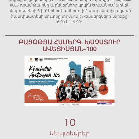
8000 դրամ Թալինը և ընկերները կրկին Երևանում կլինեն
սեպտեմբերի 6-ին՝ երկու համերգով։ 2 տարեկանից սկսած
հանդիսատեսի մուտքը տոմսով է։ Համերգների սկիզբը՝
16։00 և 19։00։
ԲԱՑՕԹՅԱ ՀԱՄԵՐԳ. ԽԱՉԱՏՈՒՐ
ԱՎԵՏԻՍՅԱՆ-100
10
Սեպտեմբեր