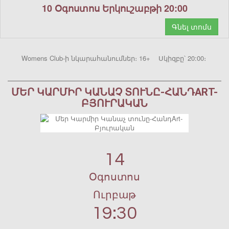
10 Օգոստոս Երկուշաբթի 20:00
Գնել տոմս
Womens Club-ի նկարահանումներ։ 16+ Սկիզբը՝ 20:00։
ՄԵՐ ԿԱՐՄԻՐ ԿԱՆԱՉ ՏՈՒՆԸ-ՀԱՆԴART-
ԲՅՈՒՐԱԿԱՆ
14
Օգոստոս
Ուրբաթ
19:30