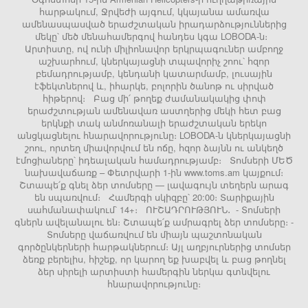
հարթակում, Ջրվեժի այգում, կկայանա ամառվա
ամենասպասված երաժշտական իրադարձություններից
մեկը՝ մեծ մենահամերգով հանդես կգա LOBODA-ն։
Արտիստը, ով ունի միլիոնավոր երկրպագուներ ամբողջ
աշխարհում, կներկայացնի տպավորիչ շոու՝ հզոր
բեմադրությամբ, կենդանի կատարմամբ, լուսային
էֆեկտներով և, իհարկե, բոլորին ծանոթ ու սիրված
հիթերով։ Բաց մի՛ թողեք ժամանակակից փոփ
երաժշտության ամենավառ աստղերից մեկի հետ բաց
երկնքի տակ անմոռանալի երաժշտական երեկո
անցկացնելու հնարավորությունը։ LOBODA-ն կներկայացնի
շոու, որտեղ միավորվում են ոճը, հզոր ձայնն ու անկեղծ
էմոցիաները՝ իդեալական համադրությամբ։ Տոմսերի ՄԵԾ
նախավաճառք – Փետրվարի 1-ին www.toms.am կայքում։
Շտապե՛ք գնել ձեր տոմսերը — լավագույն տեղերն արագ
են սպառվում։ Համերգի սկիզբը՝ 20:00։ Տարիքային
սահմանափակում՝ 14+։ ՈՒՇԱԴՐՈՒԹՅՈՒՆ․ - Տոմսերի
գներն ավելանալու են։ Շտապե՛ք ամրագրել ձեր տոմսերը։ -
Տոմսերը վաճառվում են միայն պաշտոնական
գործընկերների հարթակներում։ Այլ աղբյուրներից տոմսեր
ձեռք բերելիս, հիշեք, որ կարող եք խաբվել և բաց թողնել
ձեր սիրելի արտիստի համերգին ներկա գտնվելու
հնարավորությունը։