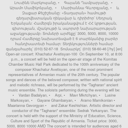
Լուսինե Մարկոսյանը, • Գայանե Ղամբարյանը, •
Արամո Մամիկոնյանը, • Մարիաննա Գևորգյանը, • և
Զաքար Քեշիշեանը: «Տաղարան» համույթի
գեղարվեստական ղեկավար և դիրիժոր՝ Սեդրակ
Երկանյան: Համերգն իրականացվում է ՀՀ կրթության,
գիտության, մշակույթի և սպորտի նախարարության
աջակցությամբ։ Տոմսերի արժեքը՝ 3000, 5000, 8000, 10000
դրամ Համերգը նախատեսված է 6 տարեկանից բարձր
հանդիսատեսի համար: Տեղեկությունների համար
զանգահարել՝ (010) 52-67-18 Տոմսարկղ` (010) 58-60-46 [/hy] [en]
Open-air concert: Khachatur Avetisyan-100 On September 10, at 8:00
p.m., a concert will be held on the open-air stage of the Komitas
Chamber Music Hall Park dedicated to the 100th anniversary of the
composer Khachatur Avetisyan, one of the most prominent
representatives of Armenian music of the 20th century. The popular
songs and dances of the beloved composer, written with national spirit
and melodic richness, will be performed by the “Tagharan” ancient
music ensemble. The soloists performing during the evening will be:
• Vardan Badalyan, • Arpi, • Mavr Mkrtchyan, • Lusine
Markosyan, • Gayane Ghambaryan, • Aramo Mamikonian •
Maarianna Gevorgyan • and Zakar Keshishian. Artistic director and
conductor of the "Tagharan" ensemble: Sedrak Yerkanyan. The
concert is held with the support of the Ministry of Education, Science,
Culture and Sport of the Republic of Armenia. Ticket price: 3000,
5000, 8000 10000 AMD The concert is intended for audiences aged 6