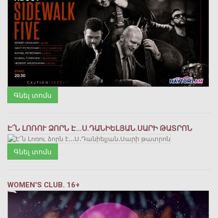
Գնել տոմս
Է՜Ն ԼՈՌՈՒ ՁՈՐՆ Է․․․Ս․ԴԱՆԻԵԼՅԱՆ․ՍԱՐԻ ԹԱՏՐՈՆ
Գնել տոմս
WOMEN'S CLUB. 16+