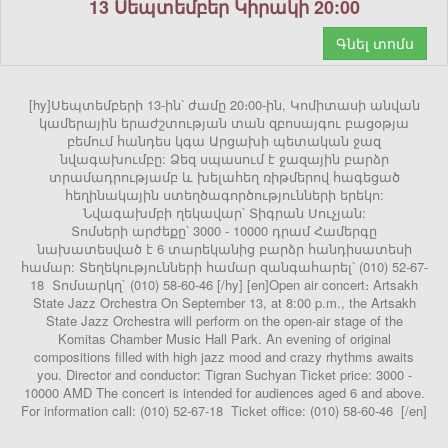
13 Սեպտեմբեր Կիրակի 20:00
Գնել տոմս
[hy]Սեպտեմբերի 13-ին՝ ժամը 20։00-ին, Կոմիտասի անվան
կամերային երաժշտության տան զբոսայգու բացօթյա
բեմում հանդես կգա Արցախի պետական ջազ
նվագախումբը: Ձեզ սպասում է ջազային բարձր
տրամադրությամբ և խելահեղ ռիթմերով հագեցած
հեղինակային ստեղծագործությունների երեկո:
Նվագախմբի ղեկավար՝ Տիգրան Սուչյան:
Տոմսերի արժեքը՝ 3000 - 10000 դրամ Համերգը
նախատեսված է 6 տարեկանից բարձր հանդիսատեսի
համար: Տեղեկությունների համար զանգահարել՝ (010) 52-67-
18 Տոմսարկղ` (010) 58-60-46 [/hy] [en]Open air concert։ Artsakh
State Jazz Orchestra On September 13, at 8:00 p.m., the Artsakh
State Jazz Orchestra will perform on the open-air stage of the
Komitas Chamber Music Hall Park. An evening of original
compositions filled with high jazz mood and crazy rhythms awaits
you. Director and conductor: Tigran Suchyan Ticket price: 3000 -
10000 AMD The concert is intended for audiences aged 6 and above.
For information call: (010) 52-67-18 Ticket office: (010) 58-60-46 [/en]