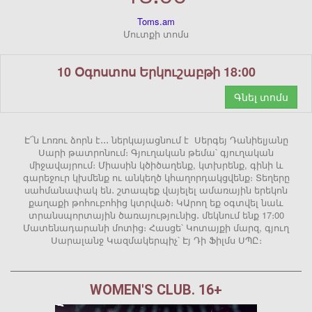
Toms.am
Մուտքի տոմս
10 Օգոստոս Երկուշաբթի 18:00
Գնել տոմս
Է՜ն Լոռու ձորն է․․․ ներկայացնում է Սերգեյ Դանիելյանը
Սարի թատրոնում։ Գյուղական թեմա՝ գյուղական
միջավայրում։ Միասին կծիծաղենք, կտխրենք, գինի և
գարեջուր կխմենք ու անկեղծ կհաղորդակցվենք։ Տեղերը
սահմանափակ են․ շտապեք վայելել ամառային երեկոն
քաղաքի թոհուբոհից կտրված։ ԿԱրող եք օգտվել նաև
տրանսպորտային ծառայությունից․ մեկնում ենք 17։00
Մատենադարանի մոտից։ Հասցե՝ Կոտայքի մարզ, գյուղ
Սարալանջ Կազմակերպիչ՝ Էյ Դի Ֆիլմս ՍՊԸ։
WOMEN'S CLUB. 16+