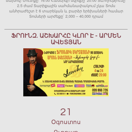
ձայնով։ Մուտքը՝ 16:00 Համերգի սկիզբը՝ 20:00 Տևողությունը՝
2.5 ժամ Տարիքային սահմանափակում չկա Տոմս
անհրաժեշտ է 6 տարեկան և բարձր երեխաների համար
Տոմսերի արժեքը` 2,000 – 40,000 դրամ
ՖՐՈՒՆԶ. ԱՇԽԱՐՀԸ ԿԼՈՐ Է - ԱՐՄԵՆ
ԱՎԵՏՅԱՆ
21
Օգոստոս