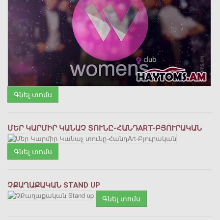
Գնել տոմս
ՄԵՐ ԿԱՐՄԻՐ ԿԱՆԱՉ ՏՈՒՆԸ-ՀԱՆԴART-ԲՅՈՒՐԱԿԱՆ
Գնել տոմս
ՉՔԱՂԱՔԱԿԱՆ STAND UP
Գնել տոմս