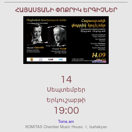
ՀԱՅԱՍՏԱՆԻ ՓՈՔՐԻԿ ԵՐԳԻՉՆԵՐ
14
Սեպտեմբեր
Երկուշաբթի
19:00
Toms.am
KOMITAS Chamber Music House. 1, Isahakyan