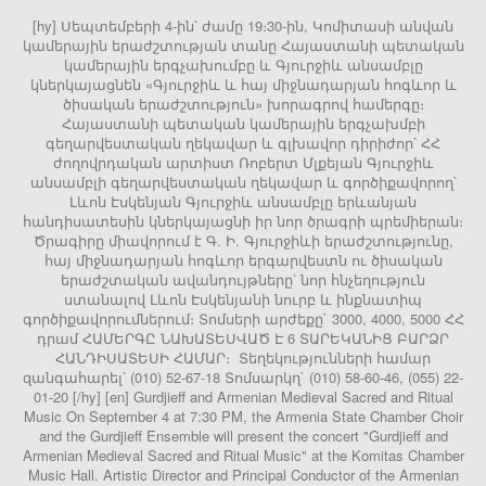
[hy] Սեպտեմբերի 4-ին՝ ժամը 19։30-ին, Կոմիտասի անվան
կամերային երաժշտության տանը Հայաստանի պետական
կամերային երգչախումբը և Գյուրջիև անսամբլը
կներկայացնեն «Գյուրջիև և հայ միջնադարյան հոգևոր և
ծիսական երաժշտություն» խորագրով համերգը։
Հայաստանի պետական կամերային երգչախմբի
գեղարվեստական ղեկավար և գլխավոր դիրիժոր՝ ՀՀ
ժողովրդական արտիստ Ռոբերտ Մլքեյան Գյուրջիև
անսամբլի գեղարվեստական ղեկավար և գործիքավորող՝
Լևոն Էսկենյան Գյուրջիև անսամբլը երևանյան
հանդիսատեսին կներկայացնի իր նոր ծրագրի պրեմիերան։
Ծրագիրը միավորում է Գ. Ի. Գյուրջիևի երաժշտությունը,
հայ միջնադարյան հոգևոր երգարվեստն ու ծիսական
երաժշտական ավանդույթները՝ նոր հնչեղություն
ստանալով Լևոն Էսկենյանի նուրբ և ինքնատիպ
գործիքավորումներում։ Տոմսերի արժեքը` 3000, 4000, 5000 ՀՀ
դրամ ՀԱՄԵՐԳԸ ՆԱԽԱՏԵՍՎԱԾ Է 6 ՏԱՐԵԿԱՆԻՑ ԲԱՐՁՐ
ՀԱՆԴԻՍԱՏԵՍԻ ՀԱՄԱՐ։ Տեղեկությունների համար
զանգահարել՝ (010) 52-67-18 Տոմսարկղ` (010) 58-60-46, (055) 22-
01-20 [/hy] [en] Gurdjieff and Armenian Medieval Sacred and Ritual
Music On September 4 at 7:30 PM, the Armenia State Chamber Choir
and the Gurdjieff Ensemble will present the concert "Gurdjieff and
Armenian Medieval Sacred and Ritual Music" at the Komitas Chamber
Music Hall. Artistic Director and Principal Conductor of the Armenian