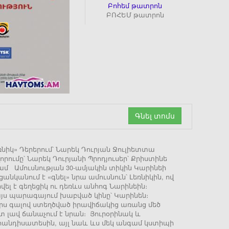
Բոհեմ թատրոն
ԲՈՀԵՄ թատրոն
Գնել տոմս
նիկ» Դերերում՝ Նարեկ Դուրյան Ջուլիետտա
ումը՝ Նարեկ Դուրյանի Պրոդյուսեր՝ Քրիստինե
0 դրամ Ամուսնության 30-ամյակին տիկին Կարինեի
նկանում է «գնել» նրա ամուսնուն՝ Լեռնիկին, ով
վել է գեղեցիկ ու դեռևս անհոգ Նարինեին։
 այս պարագայում խաբված կինը՝ Կարինեն։
ուրս գալով ստեղծված իրավիճակից առանց մեծ
ատ լավ ճանաչում է նրան։ Յուրօրինակ և
 հանդիսատեսին, այլ նաև ևս մեկ անգամ կստիպի