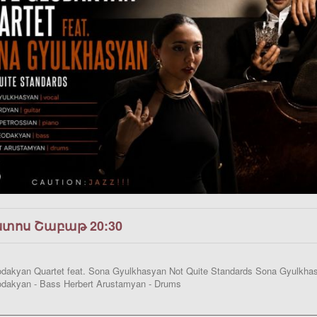
ստոս Շաբաթ 20:30
akyan Quartet feat. Sona Gyulkhasyan Not Quite Standards Sona Gyulkhasya
dakyan - Bass Herbert Arustamyan - Drums