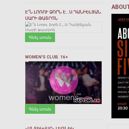
ABOUT
Է՜Ն ԼՈՌՈՒ ՁՈՐՆ Է․․․Ս․ԴԱՆԻԵԼՅԱՆ․
ՍԱՐԻ ԹԱՏՐՈՆ
Գնել տոմս
WOMEN'S CLUB. 16+
Գնել տոմս
«ԱՆՏԻԿՎԱՐ» ԼԵՌՆԻԿ