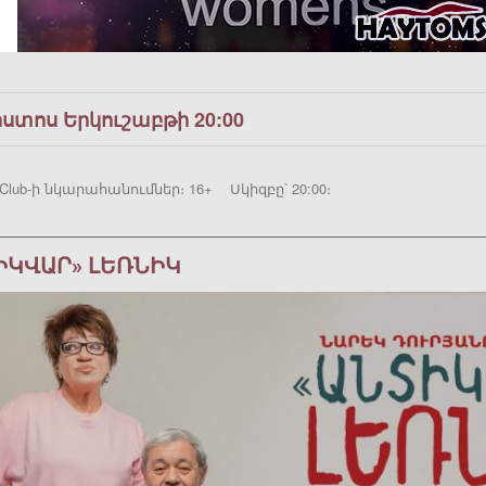
ոստոս Երկուշաբթի 20:00
Club-ի նկարահանումներ։ 16+ Սկիզբը՝ 20:00։
ԻԿՎԱՐ» ԼԵՌՆԻԿ