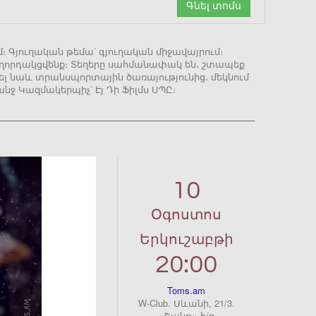
Գնել տոմս
ւմ։ Գյուղական թեմա՝ գյուղական միջավայրում։
հաղորդակցվենք։ Տեղերը սահմանափակ են․ շտապեք
վել նաև տրանսպորտային ծառայությունից․ մեկնում
նջ Կազմակերպիչ՝ Էյ Դի Ֆիլմս ՍՊԸ։
10
Օգոստոս
Երկուշաբթի
20:00
Toms.am
W-Club. Սևանի, 21/3.
«Շանթ» հ/ը