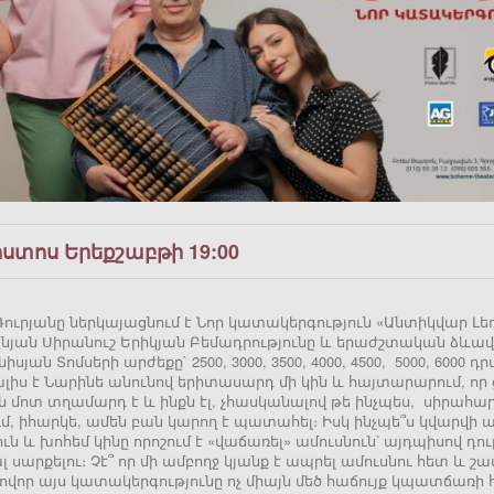
ոստոս Երեքշաբթի 19:00
ուրյանը ներկայացնում է Նոր կատակերգություն «Անտիկվար Լեռ
յան Սիրանուշ Երիկյան Բեմադրությունը և երաժշտական ձևավոր
իսյան Տոմսերի արժեքը` 2500, 3000, 3500, 4000, 4500, 5000, 600
լիս է Նարինե անունով երիտասարդ մի կին և հայտարարում, որ ցա
ն մոտ տղամարդ է և ինքն էլ, չհասկանալով թե ինչպես, սիրահար
ւմ, իհարկե, ամեն բան կարող է պատահել։ Իսկ ինչպե՞ս կվարվի
ն և խոհեմ կինը որոշում է «վաճառել» ամուսնուն՝ այդպիսով դ
 սարքելու։ Չէ՞ որ մի ամբողջ կյանք է ապրել ամուսնու հետ և շ
վոր այս կատակերգությունը ոչ միայն մեծ հաճույք կպատճառի