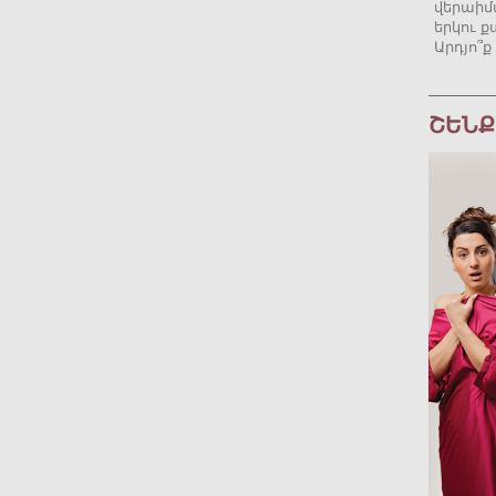
վերաիմ
երկու ք
Արդյո՞ք
ՇԵՆՔ