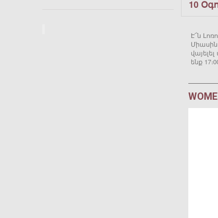
10 Օգ
Է՜ն Լոռ
Միասին
վայելե
ենք 17։
WOMEN