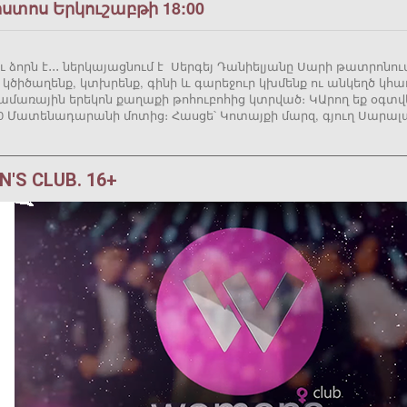
ոստոս Երկուշաբթի 18:00
ու ձորն է․․․ ներկայացնում է Սերգեյ Դանիելյանը Սարի թատրոնո
 կծիծաղենք, կտխրենք, գինի և գարեջուր կխմենք ու անկեղծ կ
լ ամառային երեկոն քաղաքի թոհուբոհից կտրված։ ԿԱրող եք օգտ
00 Մատենադարանի մոտից։ Հասցե՝ Կոտայքի մարզ, գյուղ Սարալա
'S CLUB. 16+