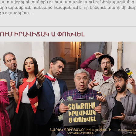
աստավորել ընտանիքն ու հավատարմությունը։ Ներկայացման գլ
արի արանքում, հանկարծ հասկանում է, որ երեսուն տարի մի մա
 չի ուշացել նա…
ՈՒՄ ԻՐԱՎԻՃԱԿ Ա ՓՈԽՎԵԼ