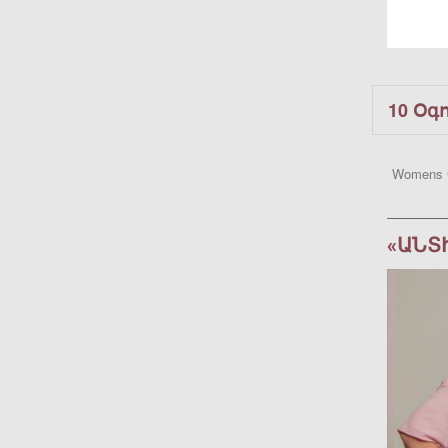
10 Օգ
Womens 
«ԱՆՏ