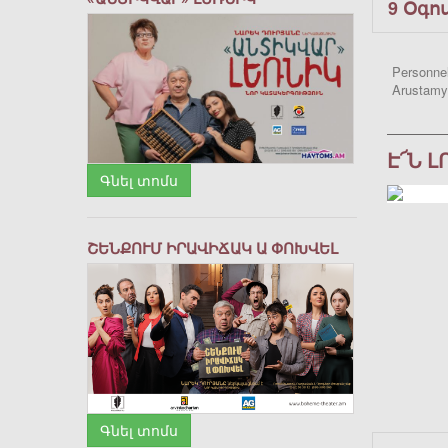
9 Օգո
Personnel
Arustamy
Է՜Ն 
Գնել տոմս
ՇԵՆՔՈՒՄ ԻՐԱՎԻՃԱԿ Ա ՓՈԽՎԵԼ
Գնել տոմս