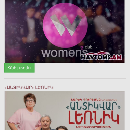
Գնել տոմս
«ԱՆՏԻԿՎԱՐ» ԼԵՌՆԻԿ