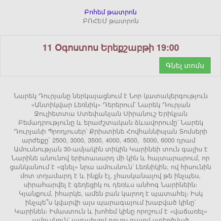
Բոհեմ թատրոն
ԲՈՀԵՄ թատրոն
11 Օգոստոս Երեքշաբթի 19:00
Գնել տոմս
Նարեկ Դուրյանը ներկայացնում է Նոր կատակերգություն
«Անտիկվար Լեռնիկ» Դերերում՝ Նարեկ Դուրյան
Ջուլիետտա Ստեփանյան Սիրանուշ Երիկյան
Բեմադրությունը և երաժշտական ձևավորումը՝ Նարեկ
Դուրյանի Պրոդյուսեր՝ Քրիստինե Հովհաննիսյան Տոմսերի
արժեքը` 2500, 3000, 3500, 4000, 4500, 5000, 6000 դրամ
Ամուսնության 30-ամյակին տիկին Կարինեի տուն գալիս է
Նարինե անունով երիտասարդ մի կին և հայտարարում, որ
ցանկանում է «գնել» նրա ամուսնուն՝ Լեռնիկին, ով հիսունին
մոտ տղամարդ է և ինքն էլ, չհասկանալով թե ինչպես,
սիրահարվել է գեղեցիկ ու դեռևս անհոգ Նարինեին։
Կյանքում, իհարկե, ամեն բան կարող է պատահել։ Իսկ
ինչպե՞ս կվարվի այս պարագայում խաբված կինը՝
Կարինեն։ Իմաստուն և խոհեմ կինը որոշում է «վաճառել»
ամուսնուն՝ այդպիսով դուրս գալով ստեղծված