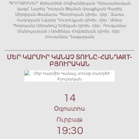
ՊՐՈԴՅՈՒՍԵՐ՝ Քրիստինե Հովհաննիսյան Դերասանական
կազմ՝ Նարեկ Դուրյան Թելման Առաքելյան Գարիկ
Միրզոյան Թամարա Պետրոսյան (փոխ. դեր.՝ Զառա
Հակոբյան) Նվարդ Դուդուկչյան (փոխ. դեր.՝ Աննա
Պողոսյան) Սիրանուշ Երիկյան (փոխ. դեր.՝ Ռուզաննա
Մանուչարյան ) Արմինկա Հովսեփյան (փոխ. դեր.՝
Սուսաննա Ղազարյան)
ՄԵՐ ԿԱՐՄԻՐ ԿԱՆԱՉ ՏՈՒՆԸ-ՀԱՆԴART-
ԲՅՈՒՐԱԿԱՆ
14
Օգոստոս
Ուրբաթ
19:30