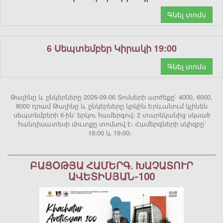
Գնել տոմս
6 Սեպտեմբեր Կիրակի 19:00
Գնել տոմս
Թալինը և ընկերները 2026-09-06 Տոմսերի արժեքը` 4000, 6000,
8000 դրամ Թալինը և ընկերները կրկին Երևանում կլինեն
սեպտեմբերի 6-ին՝ երկու համերգով։ 2 տարեկանից սկսած
հանդիսատեսի մուտքը տոմսով է։ Համերգների սկիզբը՝
16։00 և 19։00։
ԲԱՑՕԹՅԱ ՀԱՄԵՐԳ. ԽԱՉԱՏՈՒՐ
ԱՎԵՏԻՍՅԱՆ-100