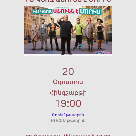
20
Օգոստոս
Հինգշաբթի
19:00
Բոհեմ թատրոն
ԲՈՀԵՄ թատրոն