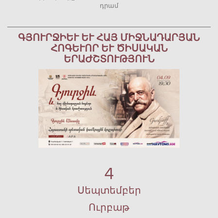
դրամ
ԳՅՈՒՐՋԻԵՒ ԵՒ ՀԱՅ ՄԻՋՆԱԴԱՐՅԱՆ ՀՈ
ԳԵՒՈՐ ԵՒ ԾԻՍԱԿԱՆ ԵՐԱԺ
ՇՏՈՒԹՅՈՒՆ
4
Սեպտեմբեր
Ուրբաթ