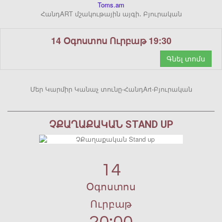
Toms.am
ՀանդART մշակութային այգի․ Բյուրական
14 Օգոստոս Ուրբաթ 19:30
Գնել տոմս
Մեր Կարմիր Կանաչ տունը-ՀանդArt-Բյուրական
ՉՔԱՂԱՔԱԿԱՆ STAND UP
14
Օգոստոս
Ուրբաթ