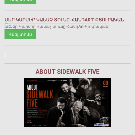
ՄԵՐ ԿԱՐՄԻՐ ԿԱՆԱՉ ՏՈՒՆԸ-ՀԱՆԴART-ԲՅՈՒՐԱԿԱՆ
Գնել տոմս
ABOUT SIDEWALK FIVE