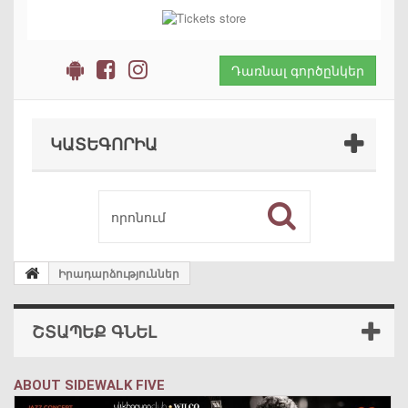
Դառնալ գործընկեր
ԿԱՏԵԳՈՐԻԱ
Իրադարձություններ
ՇՏԱՊԵՔ ԳՆԵԼ
ABOUT SIDEWALK FIVE