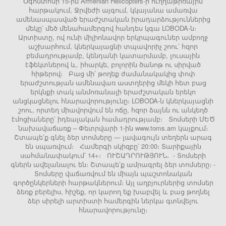
Օգոստոսի 15-ին Armenian Helicopters-ի ուղղաթիռային
հարթակում, Ջրվեժի այգում, կկայանա ամառվա
ամենասպասված երաժշտական իրադարձություններից
մեկը՝ մեծ մենահամերգով հանդես կգա LOBODA-ն։
Արտիստը, ով ունի միլիոնավոր երկրպագուներ ամբողջ
աշխարհում, կներկայացնի տպավորիչ շոու՝ հզոր
բեմադրությամբ, կենդանի կատարմամբ, լուսային
էֆեկտներով և, իհարկե, բոլորին ծանոթ ու սիրված
հիթերով։ Բաց մի՛ թողեք ժամանակակից փոփ
երաժշտության ամենավառ աստղերից մեկի հետ բաց
երկնքի տակ անմոռանալի երաժշտական երեկո
անցկացնելու հնարավորությունը։ LOBODA-ն կներկայացնի
շոու, որտեղ միավորվում են ոճը, հզոր ձայնն ու անկեղծ
էմոցիաները՝ իդեալական համադրությամբ։ Տոմսերի ՄԵԾ
նախավաճառք – Փետրվարի 1-ին www.toms.am կայքում։
Շտապե՛ք գնել ձեր տոմսերը — լավագույն տեղերն արագ
են սպառվում։ Համերգի սկիզբը՝ 20:00։ Տարիքային
սահմանափակում՝ 14+։ ՈՒՇԱԴՐՈՒԹՅՈՒՆ․ - Տոմսերի
գներն ավելանալու են։ Շտապե՛ք ամրագրել ձեր տոմսերը։ -
Տոմսերը վաճառվում են միայն պաշտոնական
գործընկերների հարթակներում։ Այլ աղբյուրներից տոմսեր
ձեռք բերելիս, հիշեք, որ կարող եք խաբվել և բաց թողնել
ձեր սիրելի արտիստի համերգին ներկա գտնվելու
հնարավորությունը։