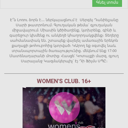
Գնել տոմս
Է՜ն Լոռու ձորն է․․․ ներկայացնում է Սերգեյ Դանիելյանը
Սարի թատրոնում։ Գյուղական թեմա՝ գյուղական
միջավայրում։ Միասին կծիծաղենք, կտխրենք, գինի և
գարեջուր կխմենք ու անկեղծ կհաղորդակցվենք։ Տեղերը
սահմանափակ են․ շտապեք վայելել ամառային երեկոն
քաղաքի թոհուբոհից կտրված։ ԿԱրող եք օգտվել նաև
տրանսպորտային ծառայությունից․ մեկնում ենք 17։00
Մատենադարանի մոտից։ Հասցե՝ Կոտայքի մարզ, գյուղ
Սարալանջ Կազմակերպիչ՝ Էյ Դի Ֆիլմս ՍՊԸ։
WOMEN'S CLUB. 16+