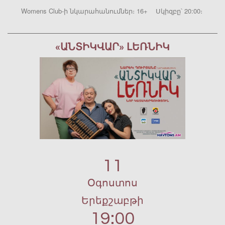
Womens Club-ի նկարահանումներ։ 16+ Սկիզբը՝ 20:00։
«ԱՆՏԻԿՎԱՐ» ԼԵՌՆԻԿ
11
Օգոստոս
Երեքշաբթի
19:00