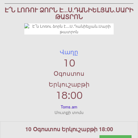
Է՜Ն ԼՈՌՈՒ ՁՈՐՆ Է․․․Ս․ԴԱՆԻԵԼՅԱՆ․ՍԱՐԻ
ԹԱՏՐՈՆ
Վաղը
10
Օգոստոս
Երկուշաբթի
18:00
Toms.am
Մուտքի տոմս
10 Օգոստոս Երկուշաբթի 18:00