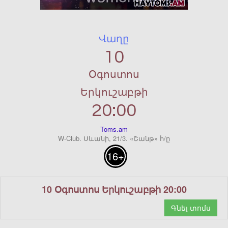
Վաղը
10
Օգոստոս
Երկուշաբթի
20:00
Toms.am
W-Club. Սևանի, 21/3. «Շանթ» հ/ը
16+
10 Օգոստոս Երկուշաբթի 20:00
Գնել տոմս