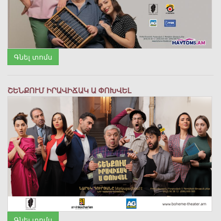
Գնել տոմս
ՇԵՆՔՈՒՄ ԻՐԱՎԻՃԱԿ Ա ՓՈԽՎԵԼ
Գնել տոմս