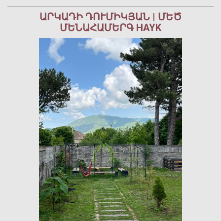
ԱՐԿԱԴԻ ԴՈՒՄԻԿՅԱՆ | ՄԵԾ
ՄԵՆԱՀԱՄԵՐԳ HAYK