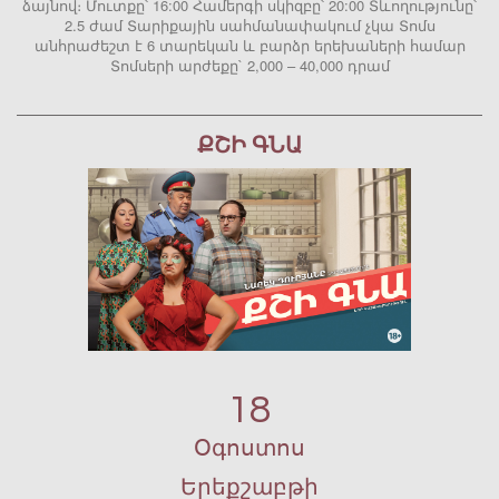
ձայնով։ Մուտքը՝ 16:00 Համերգի սկիզբը՝ 20:00 Տևողությունը՝
2.5 ժամ Տարիքային սահմանափակում չկա Տոմս
անհրաժեշտ է 6 տարեկան և բարձր երեխաների համար
Տոմսերի արժեքը` 2,000 – 40,000 դրամ
ՔՇԻ ԳՆԱ
18
Օգոստոս
Երեքշաբթի