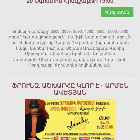
20 Օգոստոս Հինգշաբթի 19:00
Գնել տոմս
Տոմսերի արժեքը` 2500, 3000, 3500, 4000, 4500, 5000, 6000
դրամ: Կատակերգություն՝ Րաֆֆի Շարտ Տեղայնացումն
ու բեմադրությունը` Նարեկ Դուրյանի: Դերասանական
կազմ՝ Նարեկ Դուրյան, Թելման Առաքելյան, Գարիկ
Միրզոյան, Սիրանուշ Երիկյան, Շուշաննա
Սահակյան, Աննա Մարտիրոսյան, Արթուր Ղալումյան:
Պրոդյուսեր՝ Քրիստինե Հովհաննիսյան
ՖՐՈՒՆԶ. ԱՇԽԱՐՀԸ ԿԼՈՐ Է - ԱՐՄԵՆ
ԱՎԵՏՅԱՆ