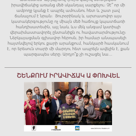
իրավիճակից առանց մեծ սկանդալ սարքելու։ Չէ՞ որ մի
ամբողջ կյանք է ապրել ամուսնու հետ և շատ լավ
ճանաչում է նրան։ Յուրօրինակ և արտասովոր այս
կատակերգությունը ոչ միայն մեծ հաճույք կպատճառի
հանդիսատեսին, այլ նաև ևս մեկ անգամ կստիպի
վերաիմաստավորել ընտանիքն ու հավատարմությունը։
Ներկայացման գլխավոր հերոսն, իր համար անսպասելի
հայտնվելով երկու քարի արանքում, հանկարծ հասկանում
է, որ երեսուն տարի մի մարդու հետ ապրելն ավելին է, քան
պարզապես սերը։ Արդյո՞ք չի ուշացել նա…
ՇԵՆՔՈՒՄ ԻՐԱՎԻՃԱԿ Ա ՓՈԽՎԵԼ