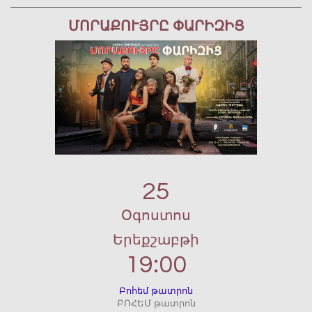
ՄՈՐԱՔՈՒՅՐԸ ՓԱՐԻԶԻՑ
25
Օգոստոս
Երեքշաբթի
19:00
Բոհեմ թատրոն
ԲՈՀԵՄ թատրոն