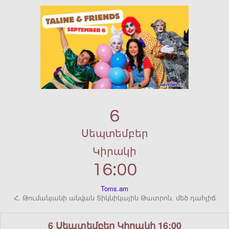
6
Սեպտեմբեր
Կիրակի
16:00
Toms.am
Հ. Թումանյանի անվան Տիկնիկային Թատրոն, մեծ դահլիճ
6 Սեպտեմբեր Կիրակի 16:00