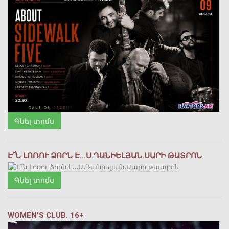
Գնել տոմս
Է՜Ն ԼՈՌՈՒ ՁՈՐՆ Է․․․Ս․ԴԱՆԻԵԼՅԱՆ․ՍԱՐԻ ԹԱՏՐՈՆ
Գնել տոմս
WOMEN'S CLUB. 16+