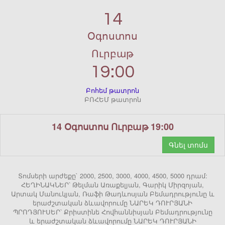
14
Օգոստոս
Ուրբաթ
19:00
Բոհեմ թատրոն
ԲՈՀԵՄ թատրոն
14 Օգոստոս Ուրբաթ 19:00
Գնել տոմս
Տոմսերի արժեքը` 2000, 2500, 3000, 4000, 4500, 5000 դրամ:
ՀԵՂԻՆԱԿՆԵՐ՝ Թելման Առաքելյան, Գարիկ Միրզոյան,
Արտակ Մանուկյան, Ռաֆի Թադևոսյան Բեմադրությունը և
երաժշտական ձևավորումը ՆԱՐԵԿ ԴՈՒՐՅԱՆԻ
ՊՐՈԴՅՈՒՍԵՐ՝ Քրիստինե Հովհաննիսյան Բեմադրությունը
և երաժշտական ձևավորումը ՆԱՐԵԿ ԴՈՒՐՅԱՆԻ