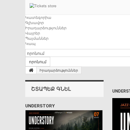
Կատեգորիա
Գլխավոր
Իրադարձություններ
Վայրեր
Պայմաններ
Կապ
որոնում
Իրադարձություններ
ՇՏԱՊԵՔ ԳՆԵԼ
UNDERS
UNDERSTORY