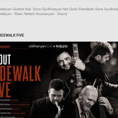
akyan Quartet feat. Sona Gyulkhasyan Not Quite Standards Sona Gyulkhasya
dakyan - Bass Herbert Arustamyan - Drums
IDEWALK FIVE