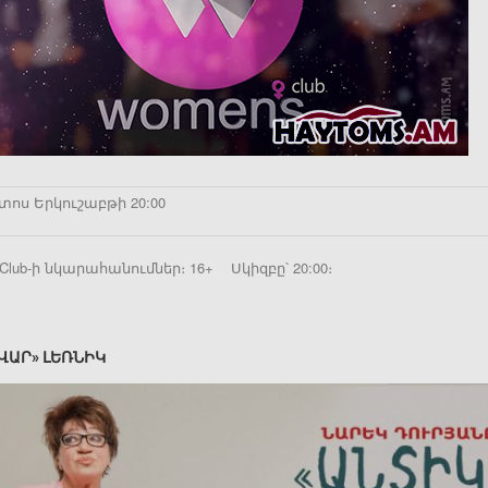
տոս Երկուշաբթի 20:00
Club-ի նկարահանումներ։ 16+ Սկիզբը՝ 20:00։
ՎԱՐ» ԼԵՌՆԻԿ