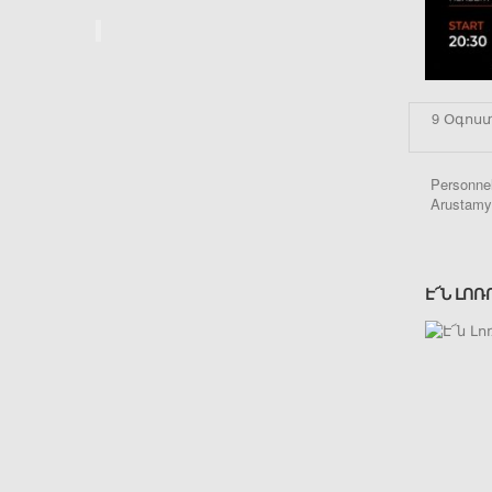
9 Օգոստ
Personnel
Arustamy
Է՜Ն ԼՈՌ