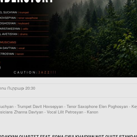
ոս Ուրբաթ 20:30
Suchyan - Trumpet Davit Hovsepyan - Tenor Saxophone Elen Poghosyan - Key
icians Zhanna Davtyan - Vocal Lilit Petrosyan - Kanon