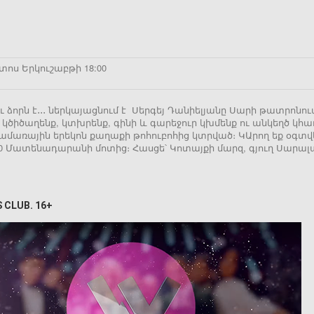
տոս Երկուշաբթի 18:00
ու ձորն է․․․ ներկայացնում է Սերգեյ Դանիելյանը Սարի թատրոնո
 կծիծաղենք, կտխրենք, գինի և գարեջուր կխմենք ու անկեղծ կ
լ ամառային երեկոն քաղաքի թոհուբոհից կտրված։ ԿԱրող եք օգտ
00 Մատենադարանի մոտից։ Հասցե՝ Կոտայքի մարզ, գյուղ Սարալա
 CLUB. 16+