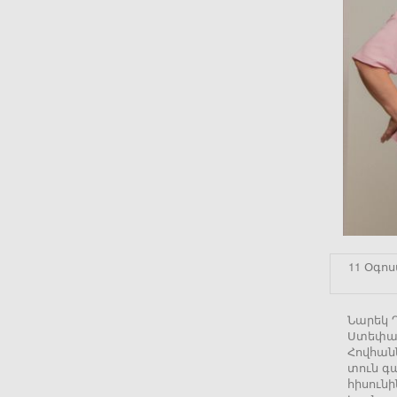
11 Օգոս
Նարեկ Դ
Ստեփան
Հովհանն
տուն գա
հիսունի