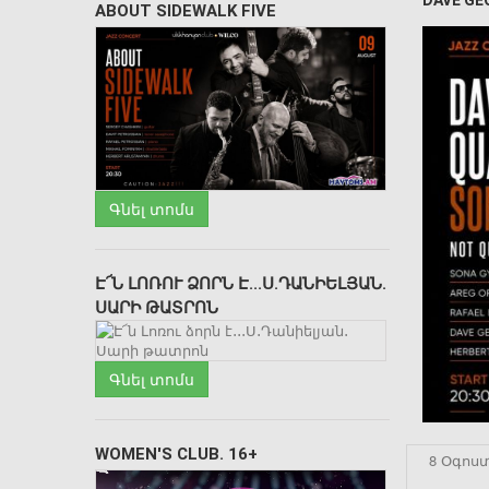
DAVE GE
ABOUT SIDEWALK FIVE
Գնել տոմս
Է՜Ն ԼՈՌՈՒ ՁՈՐՆ Է․․․Ս․ԴԱՆԻԵԼՅԱՆ․
ՍԱՐԻ ԹԱՏՐՈՆ
Գնել տոմս
WOMEN'S CLUB. 16+
8 Օգոս