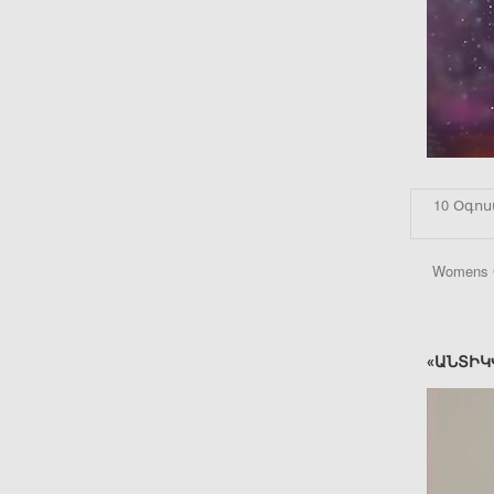
10 Օգոս
Womens 
«ԱՆՏԻԿ