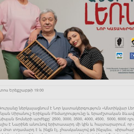
տոս Երեքշաբթի 19:00
ուրյանը ներկայացնում է Նոր կատակերգություն «Անտիկվար Լեռ
յան Սիրանուշ Երիկյան Բեմադրությունը և երաժշտական ձևավոր
իսյան Տոմսերի արժեքը` 2500, 3000, 3500, 4000, 4500, 5000, 600
լիս է Նարինե անունով երիտասարդ մի կին և հայտարարում, որ ցա
ն մոտ տղամարդ է և ինքն էլ, չհասկանալով թե ինչպես, սիրահար