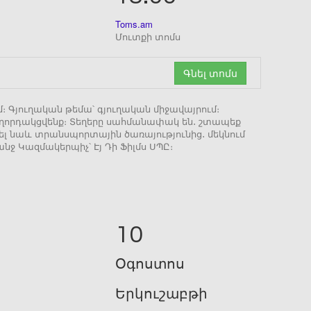
Toms.am
Մուտքի տոմս
Գնել տոմս
ւմ։ Գյուղական թեմա՝ գյուղական միջավայրում։
հաղորդակցվենք։ Տեղերը սահմանափակ են․ շտապեք
վել նաև տրանսպորտային ծառայությունից․ մեկնում
նջ Կազմակերպիչ՝ Էյ Դի Ֆիլմս ՍՊԸ։
10
Օգոստոս
Երկուշաբթի