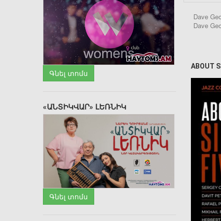
Dave Geod
Dave Geo
ABOUT S
Գնել տոմս
«ԱՆՏԻԿՎԱՐ» ԼԵՌՆԻԿ
Գնել տոմս