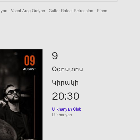
n - Vocal Areg Ordyan - Guitar Rafael Petrossian - Piano
9
Օգոստոս
Կիրակի
20:30
Ulikhanyan Club
Ulikhanyan