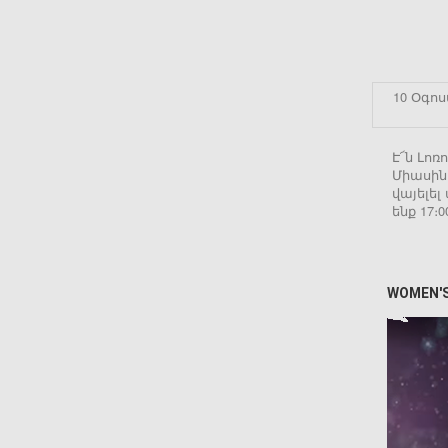
10 Օգոս
Է՜ն Լոռ
Միասին
վայելե
ենք 17։
WOMEN'S