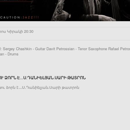
ոս Կիրակի 20:30
: Sergey Chashkin - Guitar Davit Petrossian - Tenor Saxophone Rafael Petro
an - Drums
ՈՒ ՁՈՐՆ Է․․․Ս․ԴԱՆԻԵԼՅԱՆ․ՍԱՐԻ ԹԱՏՐՈՆ