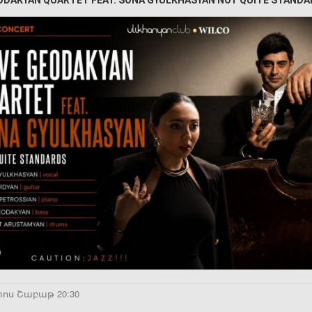
ODAKYAN QUARTET FEAT. SONA GYULKHASYAN NOT QUITE STAND
տոս Շաբաթ 20:30