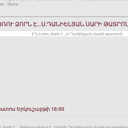
an - Drums
ԼՈՌՈՒ ՁՈՐՆ Է․․․Ս․ԴԱՆԻԵԼՅԱՆ․ՍԱՐԻ ԹԱՏՐՈ
ոստոս Երկուշաբթի 18:00
ու ձորն է․․․ ներկայացնում է Սերգեյ Դանիելյանը Սարի թատրոնո