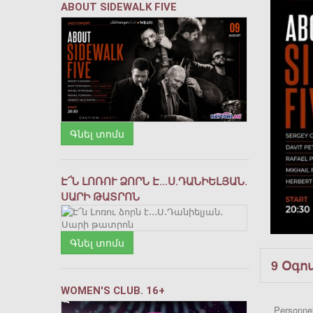
ABOUT SIDEWALK FIVE
Գնել տոմս
Է՜Ն ԼՈՌՈՒ ՁՈՐՆ Է․․․Ս․ԴԱՆԻԵԼՅԱՆ․
ՍԱՐԻ ԹԱՏՐՈՆ
Գնել տոմս
9 Օգո
WOMEN'S CLUB. 16+
Personnel