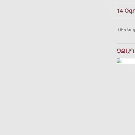
14 Օգ
Մեր Կա
ՉՔԱՂ