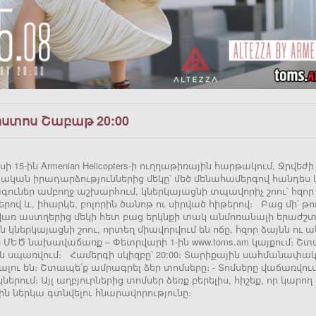
ոստոս Շաբաթ 20:00
ի 15-ին Armenian Helicopters-ի ուղղաթիռային հարթակում, Ջ
ական իրադարձություններից մեկը՝ մեծ մենահամերգով հանդես կ
գուներ ամբողջ աշխարհում, կներկայացնի տպավորիչ շոու՝ հզոր
երով և, իհարկե, բոլորին ծանոթ ու սիրված հիթերով։ Բաց մի՛
առ աստղերից մեկի հետ բաց երկնքի տակ անմոռանալի երաժշտա
ն կներկայացնի շոու, որտեղ միավորվում են ոճը, հզոր ձայնն ո
 ՄԵԾ նախավաճառք – Փետրվարի 1-ին www.toms.am կայքում։ Շտա
ն սպառվում։ Համերգի սկիզբը՝ 20:00։ Տարիքային սահմանափակո
ալու են։ Շտապե՛ք ամրագրել ձեր տոմսերը։ - Տոմսերը վաճառվո
երում։ Այլ աղբյուրներից տոմսեր ձեռք բերելիս, հիշեք, որ կարո
ն ներկա գտնվելու հնարավորությունը։