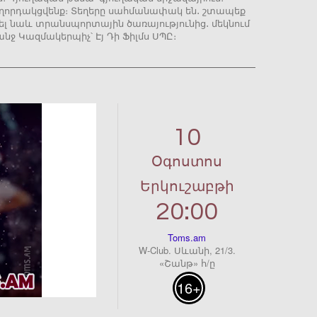
հաղորդակցվենք։ Տեղերը սահմանափակ են․ շտապեք
վել նաև տրանսպորտային ծառայությունից․ մեկնում
նջ Կազմակերպիչ՝ Էյ Դի Ֆիլմս ՍՊԸ։
10
Օգոստոս
Երկուշաբթի
20:00
Toms.am
W-Club. Սևանի, 21/3.
«Շանթ» հ/ը
16+