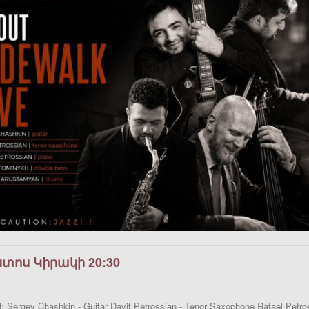
ստոս Կիրակի 20:30
: Sergey Chashkin - Guitar Davit Petrossian - Tenor Saxophone Rafael Petro