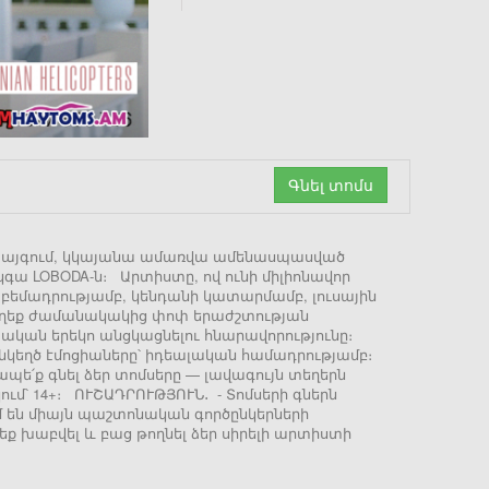
Գնել տոմս
րվեժի այգում, կկայանա ամառվա ամենասպասված
գա LOBODA-ն։ Արտիստը, ով ունի միլիոնավոր
 բեմադրությամբ, կենդանի կատարմամբ, լուսային
 թողեք ժամանակակից փոփ երաժշտության
կան երեկո անցկացնելու հնարավորությունը։
ւ անկեղծ էմոցիաները՝ իդեալական համադրությամբ։
պե՛ք գնել ձեր տոմսերը — լավագույն տեղերն
ւմ՝ 14+։ ՈՒՇԱԴՐՈՒԹՅՈՒՆ․ - Տոմսերի գներն
ւմ են միայն պաշտոնական գործընկերների
ղ եք խաբվել և բաց թողնել ձեր սիրելի արտիստի