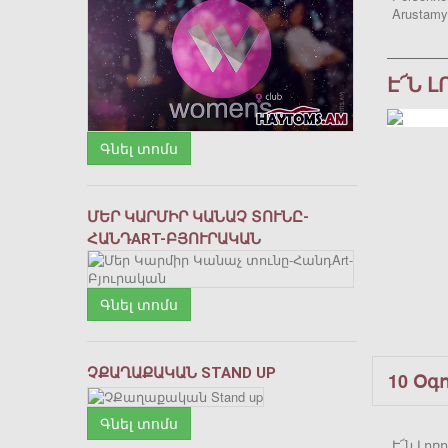
Arustamy
Է՜Ն 
Գնել տոմս
ՄԵՐ ԿԱՐՄԻՐ ԿԱՆԱՉ ՏՈՒՆԸ-
ՀԱՆԴART-ԲՅՈՒՐԱԿԱՆ
Գնել տոմս
ՉՔԱՂԱՔԱԿԱՆ STAND UP
10 Օգ
Գնել տոմս
Է՜ն Լոռ