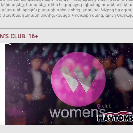
 կծիծաղենք, կտխրենք, գինի և գարեջուր կխմենք ու անկեղծ կ
լ ամառային երեկոն քաղաքի թոհուբոհից կտրված։ ԿԱրող եք օգտ
00 Մատենադարանի մոտից։ Հասցե՝ Կոտայքի մարզ, գյուղ Սարալա
'S CLUB. 16+