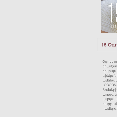
15 Օգ
Օգոստոս
երաժշտ
երկրպա
էֆեկտն
ամենավ
LOBODA-
Տոմսերի
արագ ե
ավելան
հարթակն
համերգի