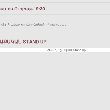
ոստոս Ուրբաթ 19:30
րմիր Կանաչ տունը-ՀանդArt-Բյուրական
ԱՔԱԿԱՆ STAND UP