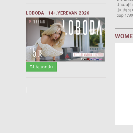
Միասին
վայելե
LOBODA - 14+.YEREVAN 2026
ենք 17։
WOMEN
Գնել տոմս