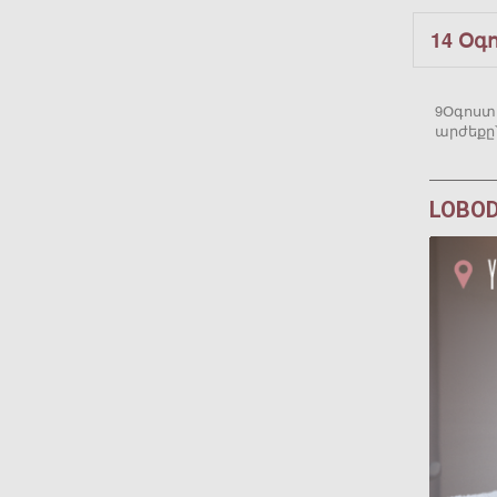
14 Օգ
9Օգոստո
արժեքը՝
LOBOD