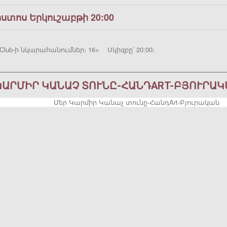
ոստոս Երկուշաբթի 20:00
Club-ի նկարահանումներ։ 16+ Սկիզբը՝ 20:00։
ԿԱՐՄԻՐ ԿԱՆԱՉ ՏՈՒՆԸ-ՀԱՆԴART-ԲՅՈՒՐԱԿ