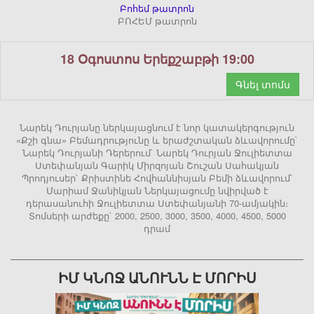
Բոհեմ թատրոն
ԲՈՀԵՄ թատրոն
18 Օգոստոս Երեքշաբթի 19:00
Գնել տոմս
Նարեկ Դուրյանը ներկայացնում է նոր կատակերգություն
«Քշի գնա» Բեմադրությունը և երաժշտական ձևավորումը`
Նարեկ Դուրյանի Դերերում` Նարեկ Դուրյան Ջուլիետտա
Ստեփանյան Գարիկ Միրզոյան Շուշան Սահակյան
Պրոդյուսեր` Քրիստինե Հովհաննիսյան Բեմի ձևավորում`
Մարիամ Ջանիկյան Ներկայացումը նվիրված է
դերասանուհի Ջուլիետտա Ստեփանյանի 70-ամյակին։
Տոմսերի արժեքը` 2000, 2500, 3000, 3500, 4000, 4500, 5000
դրամ
ԻՄ ԿՆՈՋ ԱՆՈՒՆՆ Է ՄՈՐԻՍ