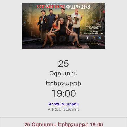
25
Օգոստոս
Երեքշաբթի
19:00
Բոհեմ թատրոն
ԲՈՀԵՄ թատրոն
25 Օգոստոս Երեքշաբթի 19:00