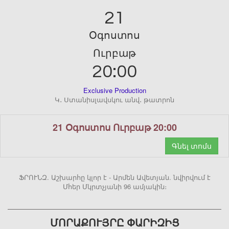
21
Օգոստոս
Ուրբաթ
20:00
Exclusive Production
Կ․ Ստանիսլավսկու անվ․ թատրոն
21 Օգոստոս Ուրբաթ 20:00
Գնել տոմս
ՖՐՈՒՆԶ. Աշխարհը կլոր է - Արմեն Ավետյան. նվիրվում է
Մհեր Մկրտչյանի 96 ամյակին։
ՄՈՐԱՔՈՒՅՐԸ ՓԱՐԻԶԻՑ