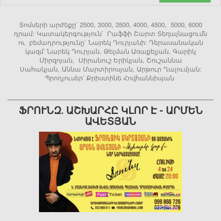
Տոմսերի արժեքը` 2500, 3000, 3500, 4000, 4500, 5000, 6000
դրամ: Կատակերգություն՝ Րաֆֆի Շարտ Տեղայնացումն
ու բեմադրությունը` Նարեկ Դուրյանի: Դերասանական
կազմ՝ Նարեկ Դուրյան, Թելման Առաքելյան, Գարիկ
Միրզոյան, Սիրանուշ Երիկյան, Շուշաննա
Սահակյան, Աննա Մարտիրոսյան, Արթուր Ղալումյան:
Պրոդյուսեր՝ Քրիստինե Հովհաննիսյան
ՖՐՈՒՆԶ. ԱՇԽԱՐՀԸ ԿԼՈՐ Է - ԱՐՄԵՆ
ԱՎԵՏՅԱՆ