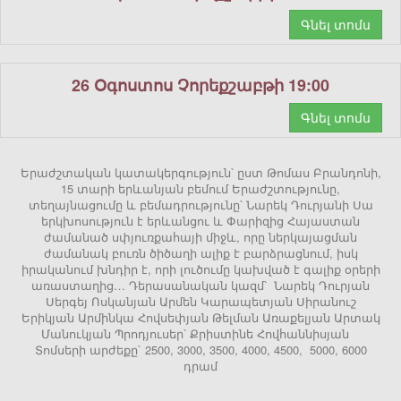
Գնել տոմս
26 Օգոստոս Չորեքշաբթի 19:00
Գնել տոմս
Երաժշտական կատակերգություն՝ ըստ Թոմաս Բրանդոնի,
15 տարի երևանյան բեմում Երաժշտությունը,
տեղայնացումը և բեմադրությունը՝ Նարեկ Դուրյանի Սա
երկխոսություն է երևանցու և Փարիզից Հայաստան
ժամանած սփյուռքահայի միջև, որը ներկայացման
ժամանակ բուռն ծիծաղի ալիք է բարձրացնում, իսկ
իրականում խնդիր է, որի լուծումը կախված է գալիք օրերի
առաստաղից… Դերասանական կազմ՝ Նարեկ Դուրյան
Սերգեյ Ոսկանյան Արմեն Կարապետյան Սիրանուշ
Երիկյան Արմինկա Հովսեփյան Թելման Առաքելյան Արտակ
Մանուկյան Պրոդյուսեր՝ Քրիստինե Հովհաննիսյան
Տոմսերի արժեքը` 2500, 3000, 3500, 4000, 4500, 5000, 6000
դրամ