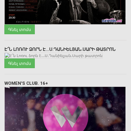
Գնել տոմս
Է՜Ն ԼՈՌՈՒ ՁՈՐՆ Է․․․Ս․ԴԱՆԻԵԼՅԱՆ․ՍԱՐԻ ԹԱՏՐՈՆ
Գնել տոմս
WOMEN'S CLUB. 16+