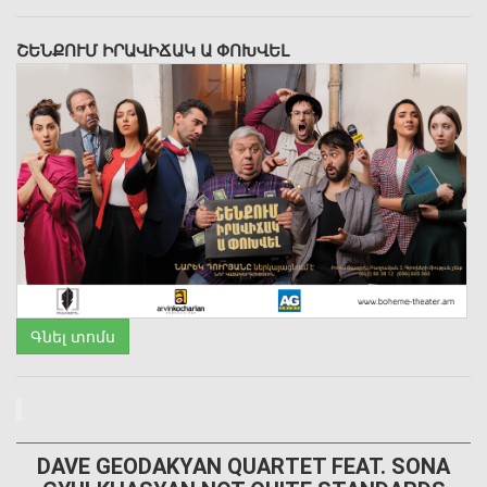
ՇԵՆՔՈՒՄ ԻՐԱՎԻՃԱԿ Ա ՓՈԽՎԵԼ
Գնել տոմս
DAVE GEODAKYAN QUARTET FEAT. SONA