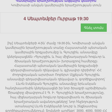
Կամերային երաժշտության ազգային կենտրոն
Կոմիտասի անվան կամերային երաժշտության տուն
4 Սեպտեմբեր Ուրբաթ 19:30
Գնել տոմս
[hy] Սեպտեմբերի 4-ին՝ ժամը 19։30-ին, Կոմիտասի անվան
կամերային երաժշտության տանը Հայաստանի պետական
կամերային երգչախումբը և Գյուրջիև անսամբլը
կներկայացնեն «Գյուրջիև և հայ միջնադարյան հոգևոր և
ծիսական երաժշտություն» խորագրով համերգը։
Հայաստանի պետական կամերային երգչախմբի
գեղարվեստական ղեկավար և գլխավոր դիրիժոր՝ ՀՀ
ժողովրդական արտիստ Ռոբերտ Մլքեյան Գյուրջիև
անսամբլի գեղարվեստական ղեկավար և գործիքավորող՝
Լևոն Էսկենյան Գյուրջիև անսամբլը երևանյան
հանդիսատեսին կներկայացնի իր նոր ծրագրի պրեմիերան։
Ծրագիրը միավորում է Գ. Ի. Գյուրջիևի երաժշտությունը,
հայ միջնադարյան հոգևոր երգարվեստն ու ծիսական
երաժշտական ավանդույթները՝ նոր հնչեղություն
ստանալով Լևոն Էսկենյանի նուրբ և ինքնատիպ
գործիքավորումներում։ Տոմսերի արժեքը` 3000, 4000, 5000 ՀՀ