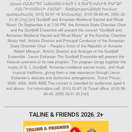
դրամ ՀԱՄԵՐԳԸ ՆԱԽԱՏԵՍՎԱԾ Է 6 ՏԱՐԵԿԱՆԻՑ ԲԱՐՁՐ
ՀԱՆԴԻՍԱՏԵՍԻ ՀԱՄԱՐ։ Տեղեկությունների համար
զանգահարել՝ (010) 52-67-18 Տոմսարկղ` (010) 58-60-46, (055) 22-
01-20 [/hy] [en] Gurdjieff and Armenian Medieval Sacred and Ritual
Music On September 4 at 7:30 PM, the Armenia State Chamber Choir
and the Gurdjieff Ensemble will present the concert "Gurdjieff and
Armenian Medieval Sacred and Ritual Music" at the Komitas Chamber
Music Hall. Artistic Director and Principal Conductor of the Armenian
State Chamber Choir – People’s Artist of the Republic of Armenia
Robert Mlkeyan Artistic Director and Arranger of the Gurdjieff
Ensemble - Levon Eskenian The Gurdjieff Ensemble will present the
Yerevan premiere of its new program. The program brings together the
music of G. I. Gurdjieff, Armenian medieval sacred music, and ritual
musical traditions, giving them a new resonance through Levon
Eskenian’s delicate and distinctive arrangements. Ticket Prices:
3000, 4000, 5000 AMD The concert is intended for audiences aged 6
and above. For information call: (010) 52-67-18 Ticket office: (010) 58-
60-46, (055) 22-01-20 [/en]
TALINE & FRIENDS 2026. 2+