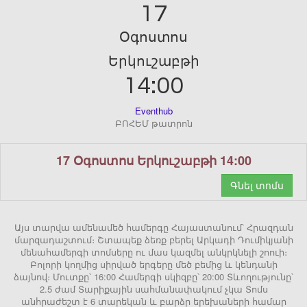
17
Օգոստոս
Երկուշաբթի
14:00
Eventhub
ԲՈՀԵՄ թատրոն
17 Օգոստոս Երկուշաբթի 14:00
Գնել տոմս
Այս տարվա ամենամեծ համերգը Հայաստանում՝ Հրազդան
մարզադաշտում։ Շտապեք ձեռք բերել Արկադի Դումիկյանի
մենահամերգի տոմսերը ու մաս կազմել անկրկնելի շոուի։
Բոլորի կողմից սիրված երգերը մեծ բեմից և կենդանի
ձայնով։ Մուտքը՝ 16:00 Համերգի սկիզբը՝ 20:00 Տևողությունը՝
2.5 ժամ Տարիքային սահմանափակում չկա Տոմս
անհրաժեշտ է 6 տարեկան և բարձր երեխաների համար