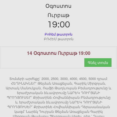
Օգոստոս
Ուրբաթ
19:00
Բոհեմ թատրոն
ԲՈՀԵՄ թատրոն
14 Օգոստոս Ուրբաթ 19:00
Գնել տոմս
Տոմսերի արժեքը` 2000, 2500, 3000, 4000, 4500, 5000 դրամ:
ՀԵՂԻՆԱԿՆԵՐ՝ Թելման Առաքելյան, Գարիկ Միրզոյան,
Արտակ Մանուկյան, Ռաֆի Թադևոսյան Բեմադրությունը և
երաժշտական ձևավորումը ՆԱՐԵԿ ԴՈՒՐՅԱՆԻ
ՊՐՈԴՅՈՒՍԵՐ՝ Քրիստինե Հովհաննիսյան Բեմադրությունը
և երաժշտական ձևավորումը ՆԱՐԵԿ ԴՈՒՐՅԱՆԻ
ՊՐՈԴՅՈՒՍԵՐ՝ Քրիստինե Հովհաննիսյան Դերասանական
կազմ՝ Նարեկ Դուրյան Թելման Առաքելյան Գարիկ
Միրզոյան Թամարա Պետրոսյան (փոխ. դեր.՝ Զառա