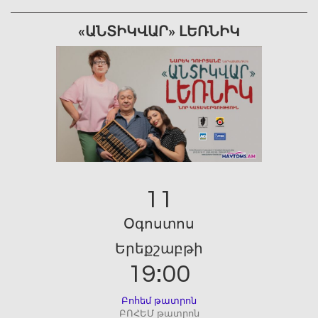
«ԱՆՏԻԿՎԱՐ» ԼԵՌՆԻԿ
11
Օգոստոս
Երեքշաբթի
19:00
Բոհեմ թատրոն
ԲՈՀԵՄ թատրոն