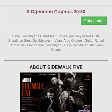
8 Օգոստոս Շաբաթ 20:30
Գնել տոմս
Dave Geodakyan Quartet feat. Sona Gyulkhasyan Not Quite
Standards Sona Gyulkhasyan - Vocal Areg Ordyan - Guitar Rafael
Petrossian - Piano Dave Geodakyan - Bass Herbert Arustamyan -
Drums
ABOUT SIDEWALK FIVE