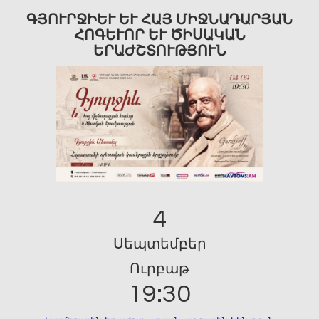
ԳՅՈՒՐՋԻԵՒ ԵՒ ՀԱՅ ՄԻՋՆԱԴԱՐՅԱՆ ՀՈ
ԳԵՒՈՐ ԵՒ ԾԻՍԱԿԱՆ ԵՐԱԺ
ՇՏՈՒԹՅՈՒՆ
4
Սեպտեմբեր
Ուրբաթ
19:30