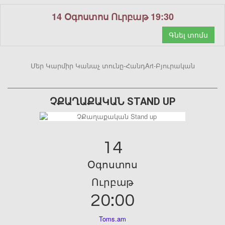
14 Օգոստոս Ուրբաթ 19:30
Գնել տոմս
Մեր Կարմիր Կանաչ տունը-ՀանդArt-Բյուրական
ՉՔԱՂԱՔԱԿԱՆ STAND UP
14
Օգոստոս
Ուրբաթ
20:00
Toms.am