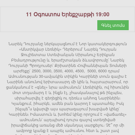
11 Օգոստոս Երեքշաբթի 19:00
Գնել տոմս
Նարեկ Դուրյանը ներկայացնում է Նոր կատակերգություն
«Անտիկվար Լեռնիկ» Դերերում՝ Նարեկ Դուրյան
Ջուլիետտա Ստեփանյան Սիրանուշ Երիկյան
Բեմադրությունը և երաժշտական ձևավորումը՝ Նարեկ
Դուրյանի Պրոդյուսեր՝ Քրիստինե Հովհաննիսյան Տոմսերի
արժեքը` 2500, 3000, 3500, 4000, 4500, 5000, 6000 դրամ
Ամուսնության 30-ամյակին տիկին Կարինեի տուն գալիս է
Նարինե անունով երիտասարդ մի կին և հայտարարում, որ
ցանկանում է «գնել» նրա ամուսնուն՝ Լեռնիկին, ով հիսունին
մոտ տղամարդ է և ինքն էլ, չհասկանալով թե ինչպես,
սիրահարվել է գեղեցիկ ու դեռևս անհոգ Նարինեին։
Կյանքում, իհարկե, ամեն բան կարող է պատահել։ Իսկ
ինչպե՞ս կվարվի այս պարագայում խաբված կինը՝
Կարինեն։ Իմաստուն և խոհեմ կինը որոշում է «վաճառել»
ամուսնուն՝ այդպիսով դուրս գալով ստեղծված
իրավիճակից առանց մեծ սկանդալ սարքելու։ Չէ՞ որ մի
ամբողջ կյանք է ապրել ամուսնու հետ և շատ լավ