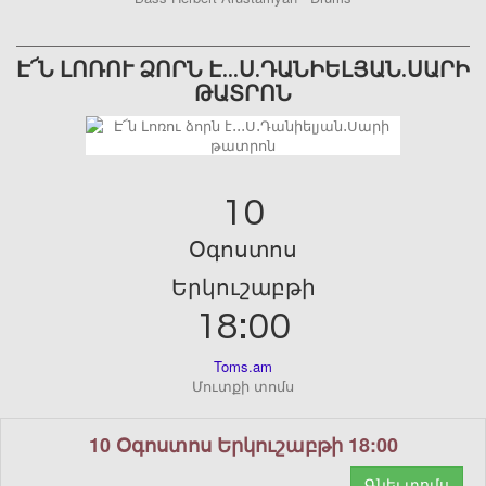
Է՜Ն ԼՈՌՈՒ ՁՈՐՆ Է․․․Ս․ԴԱՆԻԵԼՅԱՆ․ՍԱՐԻ
ԹԱՏՐՈՆ
10
Օգոստոս
Երկուշաբթի
18:00
Toms.am
Մուտքի տոմս
10 Օգոստոս Երկուշաբթի 18:00
Գնել տոմս