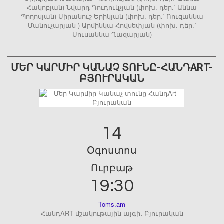
Հակոբյան) Նվարդ Դուդուկչյան (փոխ. դեր.՝ Աննա
Պողոսյան) Սիրանուշ Երիկյան (փոխ. դեր.՝ Ռուզաննա
Մանուչարյան ) Արմինկա Հովսեփյան (փոխ. դեր.՝
Սուսաննա Ղազարյան)
ՄԵՐ ԿԱՐՄԻՐ ԿԱՆԱՉ ՏՈՒՆԸ-ՀԱՆԴART-
ԲՅՈՒՐԱԿԱՆ
14
Օգոստոս
Ուրբաթ
19:30
Toms.am
ՀանդART մշակութային այգի․ Բյուրական