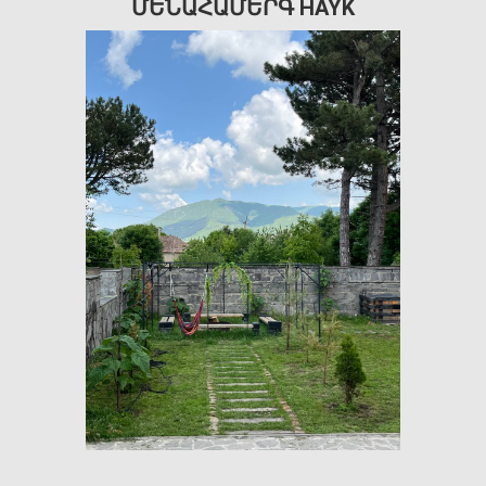
ՄԵՆԱՀԱՄԵՐԳ HAYK