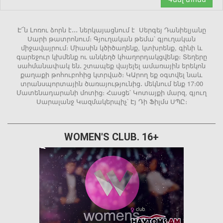
Է՜ն Լոռու ձորն է․․․ ներկայացնում է Սերգեյ Դանիելյանը
Սարի թատրոնում։ Գյուղական թեմա՝ գյուղական
միջավայրում։ Միասին կծիծաղենք, կտխրենք, գինի և
գարեջուր կխմենք ու անկեղծ կհաղորդակցվենք։ Տեղերը
սահմանափակ են․ շտապեք վայելել ամառային երեկոն
քաղաքի թոհուբոհից կտրված։ ԿԱրող եք օգտվել նաև
տրանսպորտային ծառայությունից․ մեկնում ենք 17։00
Մատենադարանի մոտից։ Հասցե՝ Կոտայքի մարզ, գյուղ
Սարալանջ Կազմակերպիչ՝ Էյ Դի Ֆիլմս ՍՊԸ։
WOMEN'S CLUB. 16+