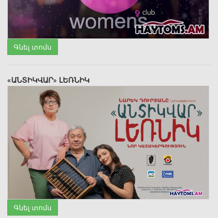
Գնել տոմս
«ԱՆՏԻԿՎԱՐ» ԼԵՌՆԻԿ
Գնել տոմս