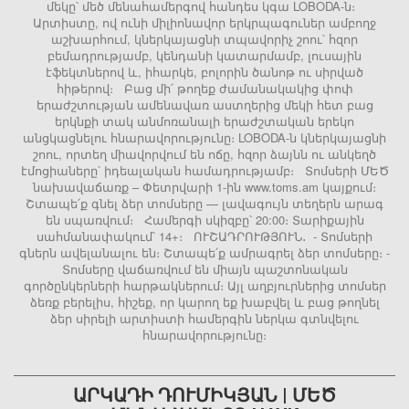
մեկը՝ մեծ մենահամերգով հանդես կգա LOBODA-ն։
Արտիստը, ով ունի միլիոնավոր երկրպագուներ ամբողջ
աշխարհում, կներկայացնի տպավորիչ շոու՝ հզոր
բեմադրությամբ, կենդանի կատարմամբ, լուսային
էֆեկտներով և, իհարկե, բոլորին ծանոթ ու սիրված
հիթերով։ Բաց մի՛ թողեք ժամանակակից փոփ
երաժշտության ամենավառ աստղերից մեկի հետ բաց
երկնքի տակ անմոռանալի երաժշտական երեկո
անցկացնելու հնարավորությունը։ LOBODA-ն կներկայացնի
շոու, որտեղ միավորվում են ոճը, հզոր ձայնն ու անկեղծ
էմոցիաները՝ իդեալական համադրությամբ։ Տոմսերի ՄԵԾ
նախավաճառք – Փետրվարի 1-ին www.toms.am կայքում։
Շտապե՛ք գնել ձեր տոմսերը — լավագույն տեղերն արագ
են սպառվում։ Համերգի սկիզբը՝ 20:00։ Տարիքային
սահմանափակում՝ 14+։ ՈՒՇԱԴՐՈՒԹՅՈՒՆ․ - Տոմսերի
գներն ավելանալու են։ Շտապե՛ք ամրագրել ձեր տոմսերը։ -
Տոմսերը վաճառվում են միայն պաշտոնական
գործընկերների հարթակներում։ Այլ աղբյուրներից տոմսեր
ձեռք բերելիս, հիշեք, որ կարող եք խաբվել և բաց թողնել
ձեր սիրելի արտիստի համերգին ներկա գտնվելու
հնարավորությունը։
ԱՐԿԱԴԻ ԴՈՒՄԻԿՅԱՆ | ՄԵԾ