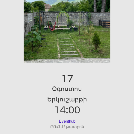
17
Օգոստոս
Երկուշաբթի
14:00
Eventhub
ԲՈՀԵՄ թատրոն