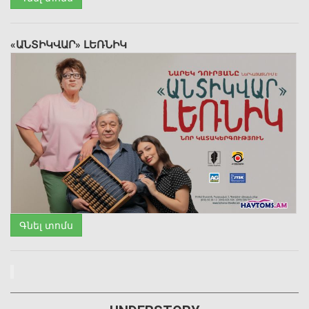
«ԱՆՏԻԿՎԱՐ» ԼԵՌՆԻԿ
Գնել տոմս