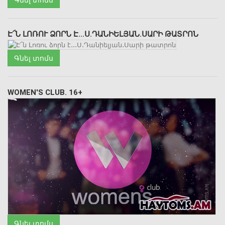
Է՜Ն ԼՈՌՈՒ ՁՈՐՆ Է․․․Ս․ԴԱՆԻԵԼՅԱՆ․ՍԱՐԻ ԹԱՏՐՈՆ
Գնել տոմս
WOMEN'S CLUB. 16+
Գնել տոմս