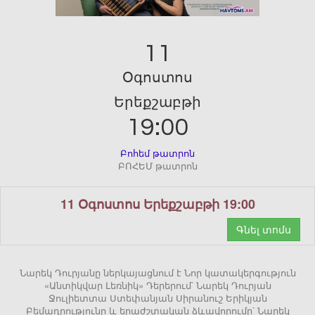
11
Օգոստոս
Երեքշաբթի
19:00
Բոհեմ թատրոն
ԲՈՀԵՄ թատրոն
11 Օգոստոս Երեքշաբթի 19:00
Գնել տոմս
Նարեկ Դուրյանը ներկայացնում է Նոր կատակերգություն
«Անտիկվար Լեռնիկ» Դերերում՝ Նարեկ Դուրյան
Ջուլիետտա Ստեփանյան Սիրանուշ Երիկյան
Բեմադրությունը և երաժշտական ձևավորումը՝ Նարեկ