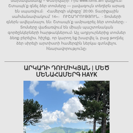
նախավաճառք – Փետրվարի 1-ին www.toms.am կայքում։
Շտապե՛ք գնել ձեր տոմսերը — լավագույն տեղերն արագ
են սպառվում։ Համերգի սկիզբը՝ 20:00։ Տարիքային
սահմանափակում՝ 14+։ ՈՒՇԱԴՐՈՒԹՅՈՒՆ․ - Տոմսերի
գներն ավելանալու են։ Շտապե՛ք ամրագրել ձեր տոմսերը։ -
Տոմսերը վաճառվում են միայն պաշտոնական
գործընկերների հարթակներում։ Այլ աղբյուրներից տոմսեր
ձեռք բերելիս, հիշեք, որ կարող եք խաբվել և բաց թողնել
ձեր սիրելի արտիստի համերգին ներկա գտնվելու
հնարավորությունը։
ԱՐԿԱԴԻ ԴՈՒՄԻԿՅԱՆ | ՄԵԾ
ՄԵՆԱՀԱՄԵՐԳ HAYK