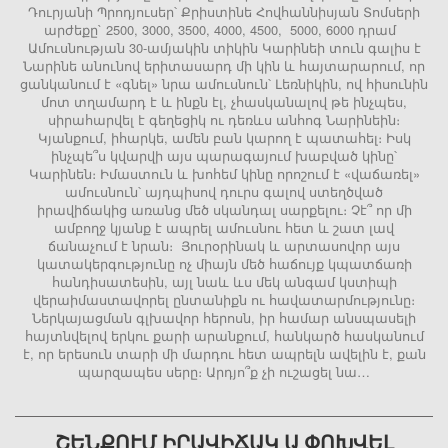
Դուրյանի Պրոդյուսեր՝ Քրիստինե Հովհաննիսյան Տոմսերի
արժեքը` 2500, 3000, 3500, 4000, 4500, 5000, 6000 դրամ
Ամուսնության 30-ամյակին տիկին Կարինեի տուն գալիս է
Նարինե անունով երիտասարդ մի կին և հայտարարում, որ
ցանկանում է «գնել» նրա ամուսնուն՝ Լեռնիկին, ով հիսունին
մոտ տղամարդ է և ինքն էլ, չհասկանալով թե ինչպես,
սիրահարվել է գեղեցիկ ու դեռևս անհոգ Նարինեին։
Կյանքում, իհարկե, ամեն բան կարող է պատահել։ Իսկ
ինչպե՞ս կվարվի այս պարագայում խաբված կինը՝
Կարինեն։ Իմաստուն և խոհեմ կինը որոշում է «վաճառել»
ամուսնուն՝ այդպիսով դուրս գալով ստեղծված
իրավիճակից առանց մեծ սկանդալ սարքելու։ Չէ՞ որ մի
ամբողջ կյանք է ապրել ամուսնու հետ և շատ լավ
ճանաչում է նրան։ Յուրօրինակ և արտասովոր այս
կատակերգությունը ոչ միայն մեծ հաճույք կպատճառի
հանդիսատեսին, այլ նաև ևս մեկ անգամ կստիպի
վերաիմաստավորել ընտանիքն ու հավատարմությունը։
Ներկայացման գլխավոր հերոսն, իր համար անսպասելի
հայտնվելով երկու քարի արանքում, հանկարծ հասկանում
է, որ երեսուն տարի մի մարդու հետ ապրելն ավելին է, քան
պարզապես սերը։ Արդյո՞ք չի ուշացել նա…
ՇԵՆՔՈՒՄ ԻՐԱՎԻՃԱԿ Ա ՓՈԽՎԵԼ