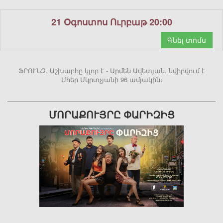
21 Օգոստոս Ուրբաթ 20:00
Գնել տոմս
ՖՐՈՒՆԶ. Աշխարհը կլոր է - Արմեն Ավետյան. նվիրվում է
Մհեր Մկրտչյանի 96 ամյակին։
ՄՈՐԱՔՈՒՅՐԸ ՓԱՐԻԶԻՑ