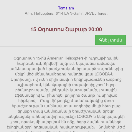
Toms.am
Arm. Helicopters. 6/14 EVN-Garni. JRVEJ forest
15 Օգոստոս Շաբաթ 20:00
Գնել տոմս
Օգոստոսի 15-ին Armenian Helicopters-ի ուղղաթիռային
հարթակում, Ջրվեժի այգում, կկայանա ամառվա
ամենասպասված երաժշտական իրադարձություններից
մեկը՝ մեծ մենահամերգով հանդես կգա LOBODA-ն։
Արտիստը, ով ունի միլիոնավոր երկրպագուներ ամբողջ
աշխարհում, կներկայացնի տպավորիչ շոու՝ հզոր
բեմադրությամբ, կենդանի կատարմամբ, լուսային
էֆեկտներով և, իհարկե, բոլորին ծանոթ ու սիրված
հիթերով։ Բաց մի՛ թողեք ժամանակակից փոփ
երաժշտության ամենավառ աստղերից մեկի հետ բաց
երկնքի տակ անմոռանալի երաժշտական երեկո
անցկացնելու հնարավորությունը։ LOBODA-ն կներկայացնի
շոու, որտեղ միավորվում են ոճը, հզոր ձայնն ու անկեղծ
էմոցիաները՝ իդեալական համադրությամբ։ Տոմսերի ՄԵԾ