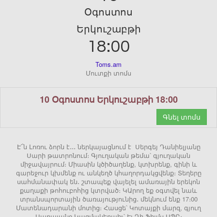
Օգոստոս
Երկուշաբթի
18:00
Toms.am
Մուտքի տոմս
10 Օգոստոս Երկուշաբթի 18:00
Գնել տոմս
Է՜ն Լոռու ձորն է․․․ ներկայացնում է Սերգեյ Դանիելյանը
Սարի թատրոնում։ Գյուղական թեմա՝ գյուղական
միջավայրում։ Միասին կծիծաղենք, կտխրենք, գինի և
գարեջուր կխմենք ու անկեղծ կհաղորդակցվենք։ Տեղերը
սահմանափակ են․ շտապեք վայելել ամառային երեկոն
քաղաքի թոհուբոհից կտրված։ ԿԱրող եք օգտվել նաև
տրանսպորտային ծառայությունից․ մեկնում ենք 17։00
Մատենադարանի մոտից։ Հասցե՝ Կոտայքի մարզ, գյուղ
Սարալանջ Կազմակերպիչ՝ Էյ Դի Ֆիլմս ՍՊԸ։