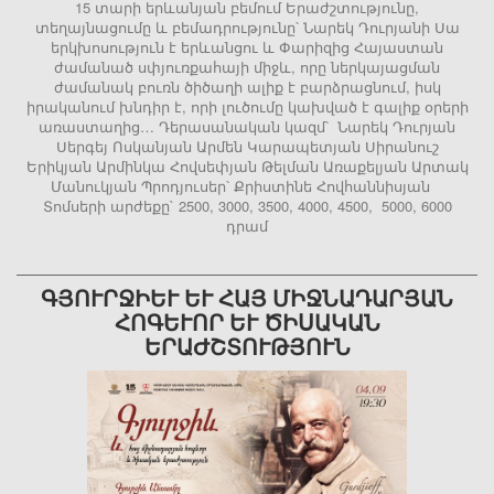
15 տարի երևանյան բեմում Երաժշտությունը,
տեղայնացումը և բեմադրությունը՝ Նարեկ Դուրյանի Սա
երկխոսություն է երևանցու և Փարիզից Հայաստան
ժամանած սփյուռքահայի միջև, որը ներկայացման
ժամանակ բուռն ծիծաղի ալիք է բարձրացնում, իսկ
իրականում խնդիր է, որի լուծումը կախված է գալիք օրերի
առաստաղից… Դերասանական կազմ՝ Նարեկ Դուրյան
Սերգեյ Ոսկանյան Արմեն Կարապետյան Սիրանուշ
Երիկյան Արմինկա Հովսեփյան Թելման Առաքելյան Արտակ
Մանուկյան Պրոդյուսեր՝ Քրիստինե Հովհաննիսյան
Տոմսերի արժեքը` 2500, 3000, 3500, 4000, 4500, 5000, 6000
դրամ
ԳՅՈՒՐՋԻԵՒ ԵՒ ՀԱՅ ՄԻՋՆԱԴԱՐՅԱՆ ՀՈ
ԳԵՒՈՐ ԵՒ ԾԻՍԱԿԱՆ ԵՐԱԺ
ՇՏՈՒԹՅՈՒՆ