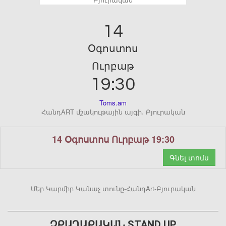
14
Օգոստոս
Ուրբաթ
19:30
Toms.am
ՀանդART մշակութային այգի․ Բյուրական
14 Օգոստոս Ուրբաթ 19:30
Գնել տոմս
Մեր Կարմիր Կանաչ տունը-ՀանդArt-Բյուրական
ՉՔԱՂԱՔԱԿԱՆ STAND UP