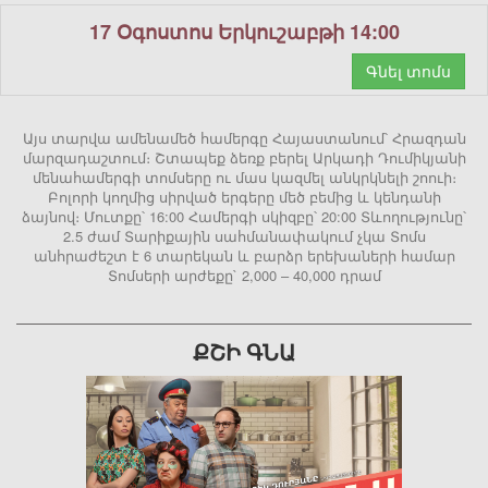
17 Օգոստոս Երկուշաբթի 14:00
Գնել տոմս
Այս տարվա ամենամեծ համերգը Հայաստանում՝ Հրազդան
մարզադաշտում։ Շտապեք ձեռք բերել Արկադի Դումիկյանի
մենահամերգի տոմսերը ու մաս կազմել անկրկնելի շոուի։
Բոլորի կողմից սիրված երգերը մեծ բեմից և կենդանի
ձայնով։ Մուտքը՝ 16:00 Համերգի սկիզբը՝ 20:00 Տևողությունը՝
2.5 ժամ Տարիքային սահմանափակում չկա Տոմս
անհրաժեշտ է 6 տարեկան և բարձր երեխաների համար
Տոմսերի արժեքը` 2,000 – 40,000 դրամ
ՔՇԻ ԳՆԱ