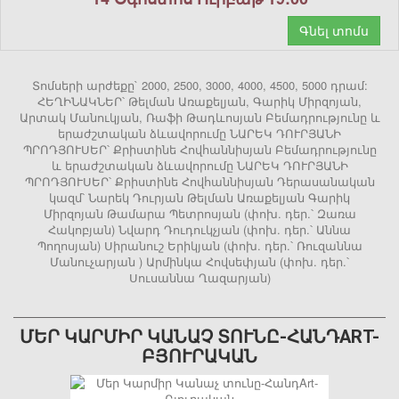
Գնել տոմս
Տոմսերի արժեքը` 2000, 2500, 3000, 4000, 4500, 5000 դրամ:
ՀԵՂԻՆԱԿՆԵՐ՝ Թելման Առաքելյան, Գարիկ Միրզոյան,
Արտակ Մանուկյան, Ռաֆի Թադևոսյան Բեմադրությունը և
երաժշտական ձևավորումը ՆԱՐԵԿ ԴՈՒՐՅԱՆԻ
ՊՐՈԴՅՈՒՍԵՐ՝ Քրիստինե Հովհաննիսյան Բեմադրությունը
և երաժշտական ձևավորումը ՆԱՐԵԿ ԴՈՒՐՅԱՆԻ
ՊՐՈԴՅՈՒՍԵՐ՝ Քրիստինե Հովհաննիսյան Դերասանական
կազմ՝ Նարեկ Դուրյան Թելման Առաքելյան Գարիկ
Միրզոյան Թամարա Պետրոսյան (փոխ. դեր.՝ Զառա
Հակոբյան) Նվարդ Դուդուկչյան (փոխ. դեր.՝ Աննա
Պողոսյան) Սիրանուշ Երիկյան (փոխ. դեր.՝ Ռուզաննա
Մանուչարյան ) Արմինկա Հովսեփյան (փոխ. դեր.՝
Սուսաննա Ղազարյան)
ՄԵՐ ԿԱՐՄԻՐ ԿԱՆԱՉ ՏՈՒՆԸ-ՀԱՆԴART-
ԲՅՈՒՐԱԿԱՆ