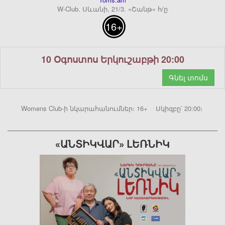
W-Club. Սևանի, 21/3. «Շանթ» հ/ը
16+
10 Օգոստոս Երկուշաբթի 20:00
Գնել տոմս
Womens Club-ի նկարահանումներ։ 16+ Սկիզբը՝ 20:00։
«ԱՆՏԻԿՎԱՐ» ԼԵՌՆԻԿ