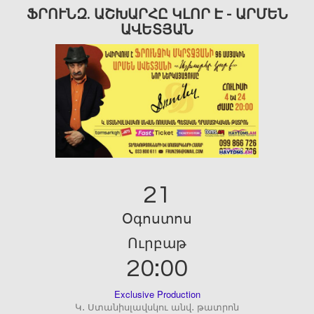
ՖՐՈՒՆԶ. ԱՇԽԱՐՀԸ ԿԼՈՐ Է - ԱՐՄԵՆ
ԱՎԵՏՅԱՆ
21
Օգոստոս
Ուրբաթ
20:00
Exclusive Production
Կ․ Ստանիսլավսկու անվ․ թատրոն