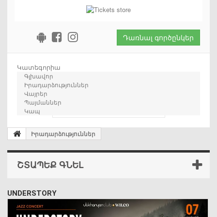
Դառնալ գործընկեր
Կատեգորիա
Գլխավոր
Իրադարձություններ
Վայրեր
Պայմաններ
որոնում
Կապ
Իրադարձություններ
ՇՏԱՊԵՔ ԳՆԵԼ
UNDERSTORY