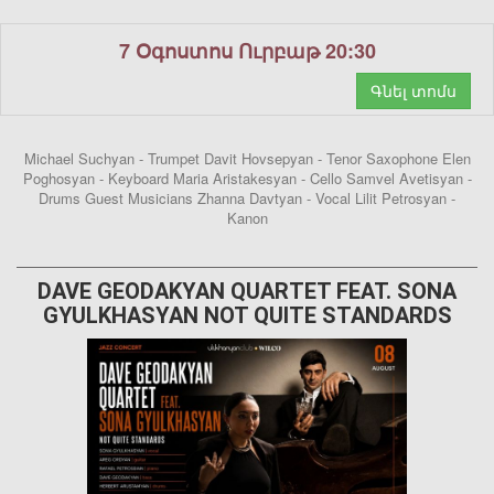
7 Օգոստոս Ուրբաթ 20:30
Գնել տոմս
Michael Suchyan - Trumpet Davit Hovsepyan - Tenor Saxophone Elen
Poghosyan - Keyboard Maria Aristakesyan - Cello Samvel Avetisyan -
Drums Guest Musicians Zhanna Davtyan - Vocal Lilit Petrosyan -
Kanon
DAVE GEODAKYAN QUARTET FEAT. SONA
GYULKHASYAN NOT QUITE STANDARDS