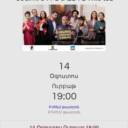
14
Օգոստոս
Ուրբաթ
19:00
Բոհեմ թատրոն
ԲՈՀԵՄ թատրոն
14 Օգոստոս Ուրբաթ 19:00