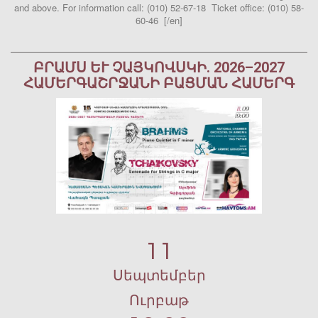
and above. For information call: (010) 52-67-18 Ticket office: (010) 58-
60-46 [/en]
ԲՐԱՄՍ ԵՒ ՉԱՅԿՈՎՍԿԻ. 2026–2027 Հ
ԱՄԵՐԳԱՇՐՋԱՆԻ ԲԱՑՄԱՆ ՀԱՄԵՐԳ
11
Սեպտեմբեր
Ուրբաթ