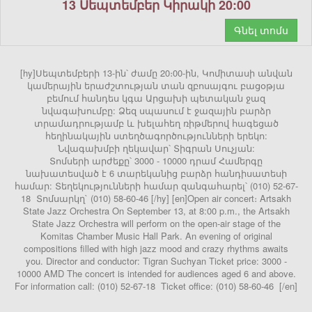
13 Սեպտեմբեր Կիրակի 20:00
Գնել տոմս
[hy]Սեպտեմբերի 13-ին՝ ժամը 20։00-ին, Կոմիտասի անվան
կամերային երաժշտության տան զբոսայգու բացօթյա
բեմում հանդես կգա Արցախի պետական ջազ
նվագախումբը: Ձեզ սպասում է ջազային բարձր
տրամադրությամբ և խելահեղ ռիթմերով հագեցած
հեղինակային ստեղծագործությունների երեկո:
Նվագախմբի ղեկավար՝ Տիգրան Սուչյան:
Տոմսերի արժեքը՝ 3000 - 10000 դրամ Համերգը
նախատեսված է 6 տարեկանից բարձր հանդիսատեսի
համար: Տեղեկությունների համար զանգահարել՝ (010) 52-67-
18 Տոմսարկղ` (010) 58-60-46 [/hy] [en]Open air concert։ Artsakh
State Jazz Orchestra On September 13, at 8:00 p.m., the Artsakh
State Jazz Orchestra will perform on the open-air stage of the
Komitas Chamber Music Hall Park. An evening of original
compositions filled with high jazz mood and crazy rhythms awaits
you. Director and conductor: Tigran Suchyan Ticket price: 3000 -
10000 AMD The concert is intended for audiences aged 6 and above.
For information call: (010) 52-67-18 Ticket office: (010) 58-60-46 [/en]