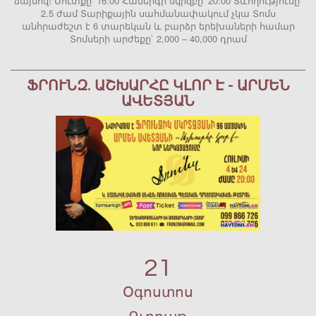
ձայնով։ Մուտքը՝ 16:00 Համերգի սկիզբը՝ 20:00 Տևողությունը՝
2.5 ժամ Տարիքային սահմանափակում չկա Տոմս
անհրաժեշտ է 6 տարեկան և բարձր երեխաների համար
Տոմսերի արժեքը` 2,000 – 40,000 դրամ
ՖՐՈՒՆԶ. ԱՇԽԱՐՀԸ ԿԼՈՐ Է - ԱՐՄԵՆ
ԱՎԵՏՅԱՆ
21
Օգոստոս