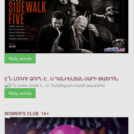
Գնել տոմս
Է՜Ն ԼՈՌՈՒ ՁՈՐՆ Է․․․Ս․ԴԱՆԻԵԼՅԱՆ․ՍԱՐԻ ԹԱՏՐՈՆ
Գնել տոմս
WOMEN'S CLUB. 16+