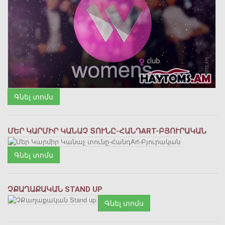
Գնել տոմս
ՄԵՐ ԿԱՐՄԻՐ ԿԱՆԱՉ ՏՈՒՆԸ-ՀԱՆԴART-ԲՅՈՒՐԱԿԱՆ
Գնել տոմս
ՉՔԱՂԱՔԱԿԱՆ STAND UP
Գնել տոմս