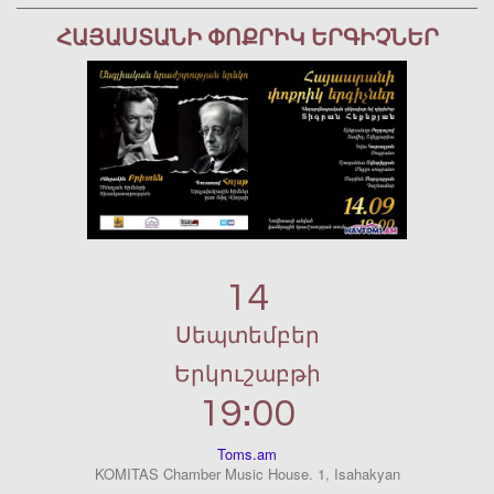
ՀԱՅԱՍՏԱՆԻ ՓՈՔՐԻԿ ԵՐԳԻՉՆԵՐ
14
Սեպտեմբեր
Երկուշաբթի
19:00
Toms.am
KOMITAS Chamber Music House. 1, Isahakyan