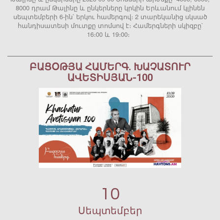
8000 դրամ Թալինը և ընկերները կրկին Երևանում կլինեն
սեպտեմբերի 6-ին՝ երկու համերգով։ 2 տարեկանից սկսած
հանդիսատեսի մուտքը տոմսով է։ Համերգների սկիզբը՝
16։00 և 19։00։
ԲԱՑՕԹՅԱ ՀԱՄԵՐԳ. ԽԱՉԱՏՈՒՐ
ԱՎԵՏԻՍՅԱՆ-100
10
Սեպտեմբեր