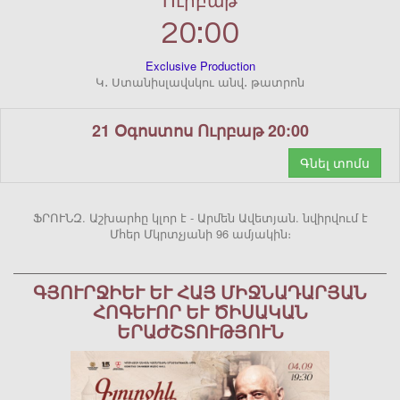
Ուրբաթ
20:00
Exclusive Production
Կ․ Ստանիսլավսկու անվ․ թատրոն
21 Օգոստոս Ուրբաթ 20:00
Գնել տոմս
ՖՐՈՒՆԶ. Աշխարհը կլոր է - Արմեն Ավետյան. նվիրվում է
Մհեր Մկրտչյանի 96 ամյակին։
ԳՅՈՒՐՋԻԵՒ ԵՒ ՀԱՅ ՄԻՋՆԱԴԱՐՅԱՆ ՀՈ
ԳԵՒՈՐ ԵՒ ԾԻՍԱԿԱՆ ԵՐԱԺ
ՇՏՈՒԹՅՈՒՆ