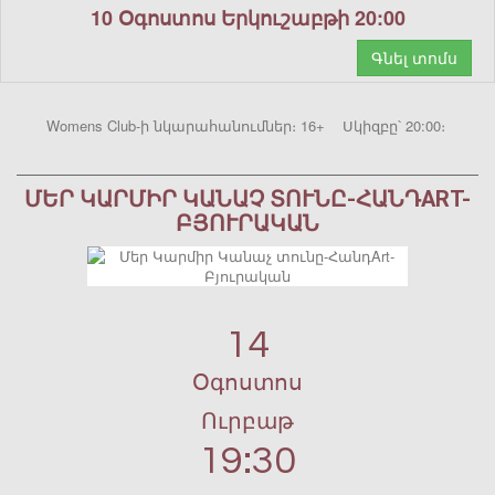
10 Օգոստոս Երկուշաբթի 20:00
Գնել տոմս
Womens Club-ի նկարահանումներ։ 16+ Սկիզբը՝ 20:00։
ՄԵՐ ԿԱՐՄԻՐ ԿԱՆԱՉ ՏՈՒՆԸ-ՀԱՆԴART-
ԲՅՈՒՐԱԿԱՆ
14
Օգոստոս
Ուրբաթ
19:30