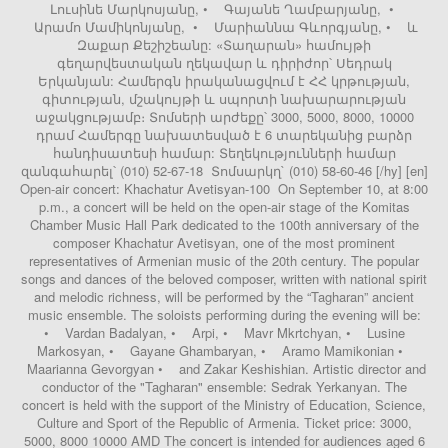
Լուսինե Մարկոսյանը, • Գայանե Ղամբարյանը, •
Արամո Մամիկոնյանը, • Մարիաննա Գևորգյանը, • և
Զաքար Քեշիշեանը: «Տաղարան» համույթի
գեղարվեստական ղեկավար և դիրիժոր՝ Սեդրակ
Երկանյան: Համերգն իրականացվում է ՀՀ կրթության,
գիտության, մշակույթի և սպորտի նախարարության
աջակցությամբ։ Տոմսերի արժեքը՝ 3000, 5000, 8000, 10000
դրամ Համերգը նախատեսված է 6 տարեկանից բարձր
հանդիսատեսի համար: Տեղեկությունների համար
զանգահարել՝ (010) 52-67-18 Տոմսարկղ` (010) 58-60-46 [/hy] [en]
Open-air concert: Khachatur Avetisyan-100 On September 10, at 8:00
p.m., a concert will be held on the open-air stage of the Komitas
Chamber Music Hall Park dedicated to the 100th anniversary of the
composer Khachatur Avetisyan, one of the most prominent
representatives of Armenian music of the 20th century. The popular
songs and dances of the beloved composer, written with national spirit
and melodic richness, will be performed by the “Tagharan” ancient
music ensemble. The soloists performing during the evening will be:
• Vardan Badalyan, • Arpi, • Mavr Mkrtchyan, • Lusine
Markosyan, • Gayane Ghambaryan, • Aramo Mamikonian •
Maarianna Gevorgyan • and Zakar Keshishian. Artistic director and
conductor of the "Tagharan" ensemble: Sedrak Yerkanyan. The
concert is held with the support of the Ministry of Education, Science,
Culture and Sport of the Republic of Armenia. Ticket price: 3000,
5000, 8000 10000 AMD The concert is intended for audiences aged 6