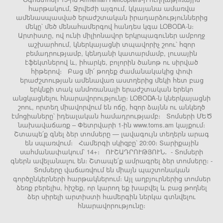
հարթակում, Ջրվեժի այգում, կկայանա ամառվա
ամենասպասված երաժշտական իրադարձություններից
մեկը՝ մեծ մենահամերգով հանդես կգա LOBODA-ն։
Արտիստը, ով ունի միլիոնավոր երկրպագուներ ամբողջ
աշխարհում, կներկայացնի տպավորիչ շոու՝ հզոր
բեմադրությամբ, կենդանի կատարմամբ, լուսային
էֆեկտներով և, իհարկե, բոլորին ծանոթ ու սիրված
հիթերով։ Բաց մի՛ թողեք ժամանակակից փոփ
երաժշտության ամենավառ աստղերից մեկի հետ բաց
երկնքի տակ անմոռանալի երաժշտական երեկո
անցկացնելու հնարավորությունը։ LOBODA-ն կներկայացնի
շոու, որտեղ միավորվում են ոճը, հզոր ձայնն ու անկեղծ
էմոցիաները՝ իդեալական համադրությամբ։ Տոմսերի ՄԵԾ
նախավաճառք – Փետրվարի 1-ին www.toms.am կայքում։
Շտապե՛ք գնել ձեր տոմսերը — լավագույն տեղերն արագ
են սպառվում։ Համերգի սկիզբը՝ 20:00։ Տարիքային
սահմանափակում՝ 14+։ ՈՒՇԱԴՐՈՒԹՅՈՒՆ․ - Տոմսերի
գներն ավելանալու են։ Շտապե՛ք ամրագրել ձեր տոմսերը։ -
Տոմսերը վաճառվում են միայն պաշտոնական
գործընկերների հարթակներում։ Այլ աղբյուրներից տոմսեր
ձեռք բերելիս, հիշեք, որ կարող եք խաբվել և բաց թողնել
ձեր սիրելի արտիստի համերգին ներկա գտնվելու
հնարավորությունը։