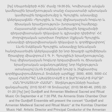
[hy] Սեպտեմբերի 4-ին՝ ժամը 19։30-ին, Կոմիտասի անվան
կամերային երաժշտության տանը Հայաստանի պետական
կամերային երգչախումբը և Գյուրջիև անսամբլը
կներկայացնեն «Գյուրջիև և հայ միջնադարյան հոգևոր և
ծիսական երաժշտություն» խորագրով համերգը։
Հայաստանի պետական կամերային երգչախմբի
գեղարվեստական ղեկավար և գլխավոր դիրիժոր՝ ՀՀ
ժողովրդական արտիստ Ռոբերտ Մլքեյան Գյուրջիև
անսամբլի գեղարվեստական ղեկավար և գործիքավորող՝
Լևոն Էսկենյան Գյուրջիև անսամբլը երևանյան
հանդիսատեսին կներկայացնի իր նոր ծրագրի պրեմիերան։
Ծրագիրը միավորում է Գ. Ի. Գյուրջիևի երաժշտությունը,
հայ միջնադարյան հոգևոր երգարվեստն ու ծիսական
երաժշտական ավանդույթները՝ նոր հնչեղություն
ստանալով Լևոն Էսկենյանի նուրբ և ինքնատիպ
գործիքավորումներում։ Տոմսերի արժեքը` 3000, 4000, 5000 ՀՀ
դրամ ՀԱՄԵՐԳԸ ՆԱԽԱՏԵՍՎԱԾ Է 6 ՏԱՐԵԿԱՆԻՑ ԲԱՐՁՐ
ՀԱՆԴԻՍԱՏԵՍԻ ՀԱՄԱՐ։ Տեղեկությունների համար
զանգահարել՝ (010) 52-67-18 Տոմսարկղ` (010) 58-60-46, (055) 22-
01-20 [/hy] [en] Gurdjieff and Armenian Medieval Sacred and Ritual
Music On September 4 at 7:30 PM, the Armenia State Chamber Choir
and the Gurdjieff Ensemble will present the concert "Gurdjieff and
Armenian Medieval Sacred and Ritual Music" at the Komitas Chamber
Music Hall. Artistic Director and Principal Conductor of the Armenian