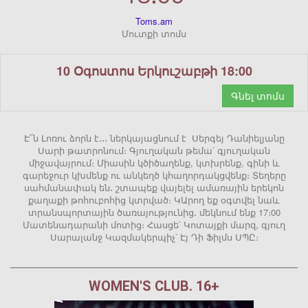
Toms.am
Մուտքի տոմս
10 Օգոստոս Երկուշաբթի 18:00
Գնել տոմս
Է՜ն Լոռու ձորն է․․․ ներկայացնում է Սերգեյ Դանիելյանը
Սարի թատրոնում։ Գյուղական թեմա՝ գյուղական
միջավայրում։ Միասին կծիծաղենք, կտխրենք, գինի և
գարեջուր կխմենք ու անկեղծ կհաղորդակցվենք։ Տեղերը
սահմանափակ են․ շտապեք վայելել ամառային երեկոն
քաղաքի թոհուբոհից կտրված։ ԿԱրող եք օգտվել նաև
տրանսպորտային ծառայությունից․ մեկնում ենք 17։00
Մատենադարանի մոտից։ Հասցե՝ Կոտայքի մարզ, գյուղ
Սարալանջ Կազմակերպիչ՝ Էյ Դի Ֆիլմս ՍՊԸ։
WOMEN'S CLUB. 16+