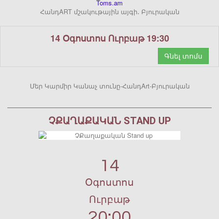
Toms.am
ՀանդART մշակութային այգի․ Բյուրական
14 Օգոստոս Ուրբաթ 19:30
Գնել տոմս
Մեր Կարմիր Կանաչ տունը-ՀանդArt-Բյուրական
ՉՔԱՂԱՔԱԿԱՆ STAND UP
14
Օգոստոս
Ուրբաթ
20:00