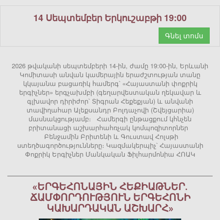
14 Սեպտեմբեր Երկուշաբթի 19:00
Գնել տոմս
2026 թվականի սեպտեմբերի 14-ին, ժամը 19:00-ին, Երևանի
Կոմիտասի անվան կամերային երաժշտության տանը
կկայանա բացառիկ համերգ՝ «Հայաստանի փոքրիկ
երգիչներ» երգչախմբի (գեղարվեստական ղեկավար և
գլխավոր դիրիժոր՝ Տիգրան Հեքեքյան) և անվանի
տավիղահար Ալեքսանդր Բոլդաչովի (Շվեյցարիա)
մասնակցությամբ։ Համերգի ընթացքում կհնչեն
բրիտանացի աշխարհահռչակ կոմպոզիտորներ
Բենջամին Բրիտենի և Գուստավ Հոլսթի
ստեղծագործությունները։ Կազմակերպիչ՝ Հայաստանի
Փոքրիկ Երգիչներ Մանկական Ֆիլհարմոնիա ՀՈԱԿ
«ԵՐԳԵՀՈՆԱՅԻՆ ՀԵՔԻԱԹՆԵՐ.
ՃԱՄՓՈՐԴՈՒԹՅՈՒՆ ԵՐԳԵՀՈՆԻ
ԿԱԽԱՐԴԱԿԱՆ ԱՇԽԱՐՀ»