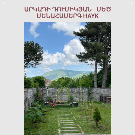
ԱՐԿԱԴԻ ԴՈՒՄԻԿՅԱՆ | ՄԵԾ
ՄԵՆԱՀԱՄԵՐԳ HAYK