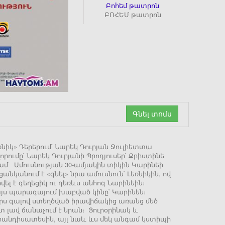
Բոհեմ թատրոն
ԲՈՀԵՄ թատրոն
Գնել տոմս
նիկ» Դերերում՝ Նարեկ Դուրյան Ջուլիետտա
ումը՝ Նարեկ Դուրյանի Պրոդյուսեր՝ Քրիստինե
0 դրամ Ամուսնության 30-ամյակին տիկին Կարինեի
նկանում է «գնել» նրա ամուսնուն՝ Լեռնիկին, ով
վել է գեղեցիկ ու դեռևս անհոգ Նարինեին։
 այս պարագայում խաբված կինը՝ Կարինեն։
ուրս գալով ստեղծված իրավիճակից առանց մեծ
ատ լավ ճանաչում է նրան։ Յուրօրինակ և
 հանդիսատեսին, այլ նաև ևս մեկ անգամ կստիպի