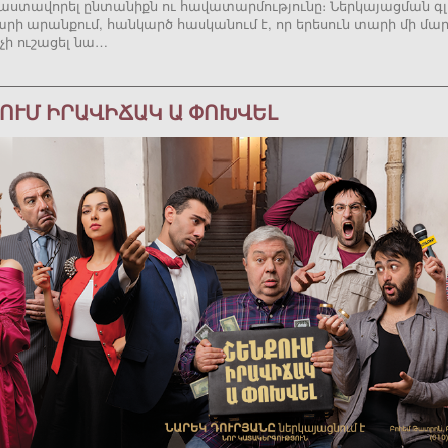
աստավորել ընտանիքն ու հավատարմությունը։ Ներկայացման գլ
արի արանքում, հանկարծ հասկանում է, որ երեսուն տարի մի մա
 չի ուշացել նա…
ՈՒՄ ԻՐԱՎԻՃԱԿ Ա ՓՈԽՎԵԼ