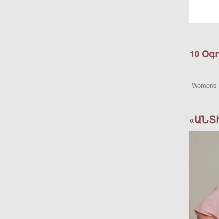
10 Օգ
Womens 
«ԱՆՏ