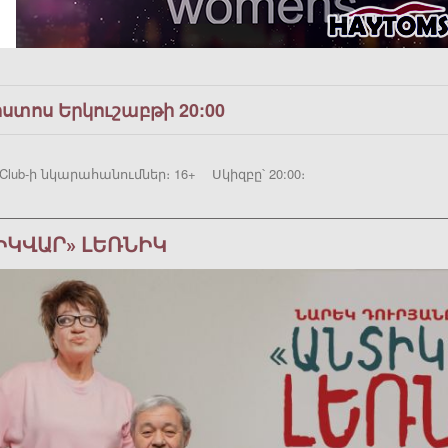
ոստոս Երկուշաբթի 20:00
Club-ի նկարահանումներ։ 16+ Սկիզբը՝ 20:00։
ԻԿՎԱՐ» ԼԵՌՆԻԿ