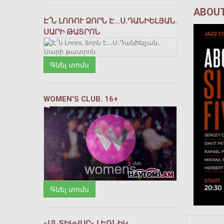
ABOUT
Է՜Ն ԼՈՌՈՒ ՁՈՐՆ Է․․․Ս․ԴԱՆԻԵԼՅԱՆ․
ՍԱՐԻ ԹԱՏՐՈՆ
Գնել տոմս
WOMEN'S CLUB. 16+
Գնել տոմս
«ԱՆՏԻԿՎԱՐ» ԼԵՌՆԻԿ