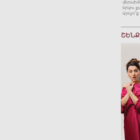
վերաիմ
երկու ք
Արդյո՞ք
ՇԵՆՔ