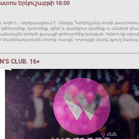
ոստոս Երկուշաբթի 18:00
ու ձորն է․․․ ներկայացնում է Սերգեյ Դանիելյանը Սարի թատրոնո
 կծիծաղենք, կտխրենք, գինի և գարեջուր կխմենք ու անկեղծ կ
լ ամառային երեկոն քաղաքի թոհուբոհից կտրված։ ԿԱրող եք օգտ
00 Մատենադարանի մոտից։ Հասցե՝ Կոտայքի մարզ, գյուղ Սարալա
'S CLUB. 16+