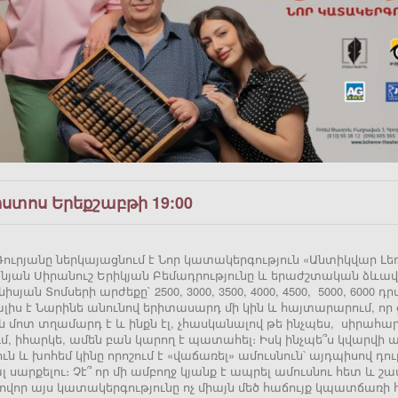
ոստոս Երեքշաբթի 19:00
ուրյանը ներկայացնում է Նոր կատակերգություն «Անտիկվար Լեռ
յան Սիրանուշ Երիկյան Բեմադրությունը և երաժշտական ձևավոր
իսյան Տոմսերի արժեքը` 2500, 3000, 3500, 4000, 4500, 5000, 600
լիս է Նարինե անունով երիտասարդ մի կին և հայտարարում, որ ցա
ն մոտ տղամարդ է և ինքն էլ, չհասկանալով թե ինչպես, սիրահար
ւմ, իհարկե, ամեն բան կարող է պատահել։ Իսկ ինչպե՞ս կվարվի
ն և խոհեմ կինը որոշում է «վաճառել» ամուսնուն՝ այդպիսով դ
 սարքելու։ Չէ՞ որ մի ամբողջ կյանք է ապրել ամուսնու հետ և շ
վոր այս կատակերգությունը ոչ միայն մեծ հաճույք կպատճառի