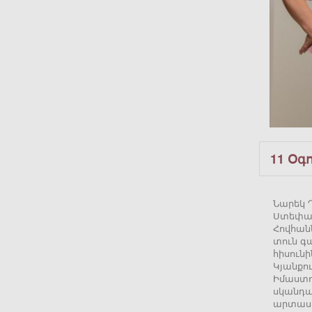
11 Օգ
Նարեկ Դ
Ստեփան
Հովհանն
տուն գա
հիսունի
Կյանքո
Իմաստու
սկանդալ
արտասո