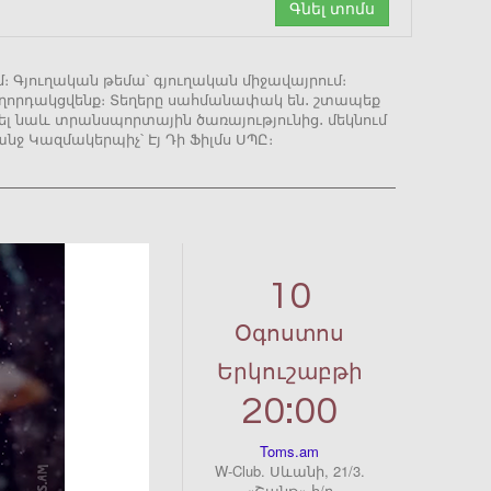
Գնել տոմս
ւմ։ Գյուղական թեմա՝ գյուղական միջավայրում։
հաղորդակցվենք։ Տեղերը սահմանափակ են․ շտապեք
վել նաև տրանսպորտային ծառայությունից․ մեկնում
նջ Կազմակերպիչ՝ Էյ Դի Ֆիլմս ՍՊԸ։
10
Օգոստոս
Երկուշաբթի
20:00
Toms.am
W-Club. Սևանի, 21/3.
«Շանթ» հ/ը