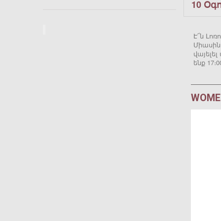
10 Օգ
Է՜ն Լոռ
Միասին
վայելե
ենք 17։
WOMEN