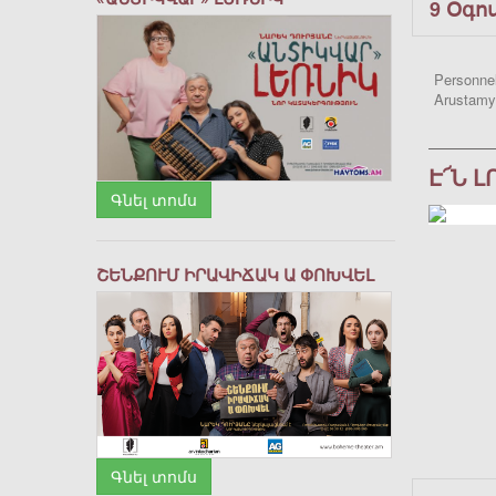
9 Օգո
Personnel
Arustamy
Է՜Ն 
Գնել տոմս
ՇԵՆՔՈՒՄ ԻՐԱՎԻՃԱԿ Ա ՓՈԽՎԵԼ
Գնել տոմս