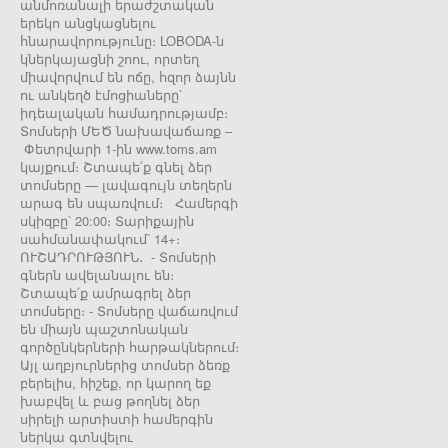
անմոռանալի երաժշտական
երեկո անցկացնելու
հնարավորությունը։ LOBODA-ն
կներկայացնի շոու, որտեղ
միավորվում են ոճը, հզոր ձայնն
ու անկեղծ էմոցիաները՝
իդեալական համադրությամբ։
Տոմսերի ՄԵԾ նախավաճառք –
Փետրվարի 1-ին www.toms.am
կայքում։ Շտապե՛ք գնել ձեր
տոմսերը — լավագույն տեղերն
արագ են սպառվում։ Համերգի
սկիզբը՝ 20:00։ Տարիքային
սահմանափակում՝ 14+։
ՈՒՇԱԴՐՈՒԹՅՈՒՆ․ - Տոմսերի
գներն ավելանալու են։
Շտապե՛ք ամրագրել ձեր
տոմսերը։ - Տոմսերը վաճառվում
են միայն պաշտոնական
գործընկերների հարթակներում։
Այլ աղբյուրներից տոմսեր ձեռք
բերելիս, հիշեք, որ կարող եք
խաբվել և բաց թողնել ձեր
սիրելի արտիստի համերգին
ներկա գտնվելու