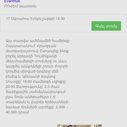
Eventhub
ԲՈՀԵՄ թատրոն
17 Օգոստոս Երկուշաբթի 14:00
Գնել տոմս
Այս տարվա ամենամեծ համերգը
Հայաստանում՝ Հրազդան
մարզադաշտում։ Շտապեք ձեռք
բերել Արկադի Դումիկյանի
մենահամերգի տոմսերը ու մաս
կազմել անկրկնելի շոուի։ Բոլորի
կողմից սիրված երգերը մեծ
բեմից և կենդանի ձայնով։
Մուտքը՝ 16:00 Համերգի սկիզբը՝
20:00 Տևողությունը՝ 2.5 ժամ
Տարիքային սահմանափակում
չկա Տոմս անհրաժեշտ է 6
տարեկան և բարձր երեխաների
համար Տոմսերի արժեքը` 2,000 –
40,000 դրամ