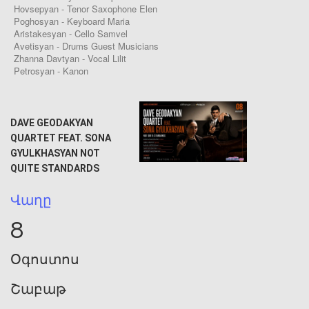
Hovsepyan - Tenor Saxophone Elen
Poghosyan - Keyboard Maria
Aristakesyan - Cello Samvel
Avetisyan - Drums Guest Musicians
Zhanna Davtyan - Vocal Lilit
Petrosyan - Kanon
DAVE GEODAKYAN
QUARTET FEAT. SONA
GYULKHASYAN NOT
QUITE STANDARDS
Վաղը
8
Օգոստոս
Շաբաթ