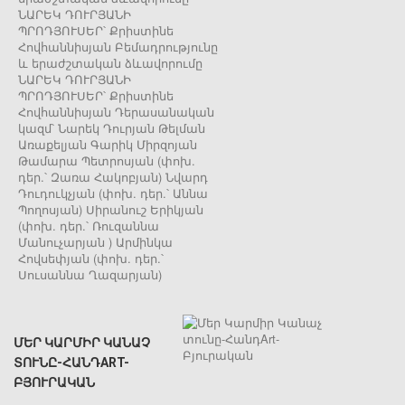
ՆԱՐԵԿ ԴՈՒՐՅԱՆԻ
ՊՐՈԴՅՈՒՍԵՐ՝ Քրիստինե
Հովհաննիսյան Բեմադրությունը
և երաժշտական ձևավորումը
ՆԱՐԵԿ ԴՈՒՐՅԱՆԻ
ՊՐՈԴՅՈՒՍԵՐ՝ Քրիստինե
Հովհաննիսյան Դերասանական
կազմ՝ Նարեկ Դուրյան Թելման
Առաքելյան Գարիկ Միրզոյան
Թամարա Պետրոսյան (փոխ.
դեր.՝ Զառա Հակոբյան) Նվարդ
Դուդուկչյան (փոխ. դեր.՝ Աննա
Պողոսյան) Սիրանուշ Երիկյան
(փոխ. դեր.՝ Ռուզաննա
Մանուչարյան ) Արմինկա
Հովսեփյան (փոխ. դեր.՝
Սուսաննա Ղազարյան)
ՄԵՐ ԿԱՐՄԻՐ ԿԱՆԱՉ
ՏՈՒՆԸ-ՀԱՆԴART-
ԲՅՈՒՐԱԿԱՆ