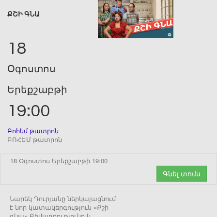
ՔՇԻ ԳՆԱ
18
Օգոստոս
Երեքշաբթի
19:00
Բոհեմ թատրոն
ԲՈՀԵՄ թատրոն
18 Օգոստոս Երեքշաբթի 19:00
Գնել տոմս
Նարեկ Դուրյանը ներկայացնում
է նոր կատակերգություն «Քշի
գնա» Բեմադրությունը և