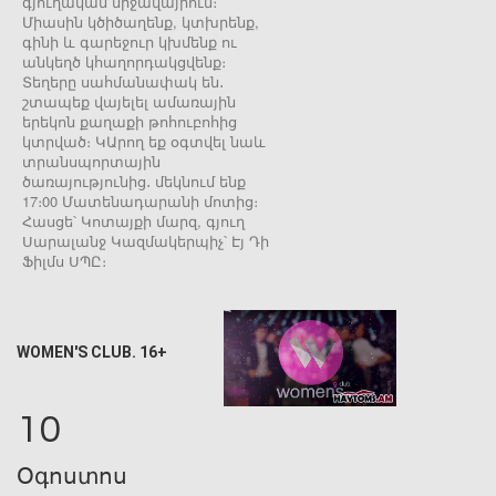
գյուղական միջավայրում։
Միասին կծիծաղենք, կտխրենք,
գինի և գարեջուր կխմենք ու
անկեղծ կհաղորդակցվենք։
Տեղերը սահմանափակ են․
շտապեք վայելել ամառային
երեկոն քաղաքի թոհուբոհից
կտրված։ ԿԱրող եք օգտվել նաև
տրանսպորտային
ծառայությունից․ մեկնում ենք
17։00 Մատենադարանի մոտից։
Հասցե՝ Կոտայքի մարզ, գյուղ
Սարալանջ Կազմակերպիչ՝ Էյ Դի
Ֆիլմս ՍՊԸ։
WOMEN'S CLUB. 16+
10
Օգոստոս