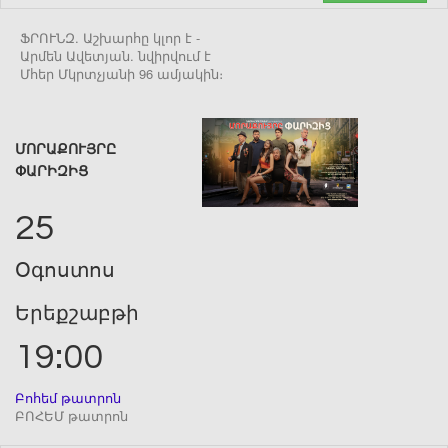
ՖՐՈՒՆԶ. Աշխարհը կլոր է -
Արմեն Ավետյան. նվիրվում է
Մհեր Մկրտչյանի 96 ամյակին։
ՄՈՐԱՔՈՒՅՐԸ
ՓԱՐԻԶԻՑ
25
Օգոստոս
Երեքշաբթի
19:00
Բոհեմ թատրոն
ԲՈՀԵՄ թատրոն