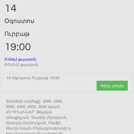
14
Օգոստոս
Ուրբաթ
19:00
Բոհեմ թատրոն
ԲՈՀԵՄ թատրոն
14 Օգոստոս Ուրբաթ 19:00
Գնել տոմս
Տոմսերի արժեքը` 2000, 2500,
3000, 4000, 4500, 5000 դրամ:
ՀԵՂԻՆԱԿՆԵՐ՝ Թելման
Առաքելյան, Գարիկ Միրզոյան,
Արտակ Մանուկյան, Ռաֆի
Թադևոսյան Բեմադրությունը և
երաժշտական ձևավորումը