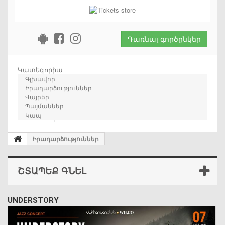
Դառնալ գործընկեր
Կատեգորիա
Գլխավոր
Իրադարձություններ
Վայրեր
Պայմաններ
որոնում
Կապ
Իրադարձություններ
ՇՏԱՊԵՔ ԳՆԵԼ
UNDERSTORY