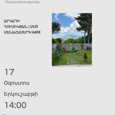
հնարավորությունը։
ԱՐԿԱԴԻ
ԴՈՒՄԻԿՅԱՆ | ՄԵԾ
ՄԵՆԱՀԱՄԵՐԳ HAYK
17
Օգոստոս
Երկուշաբթի
14:00