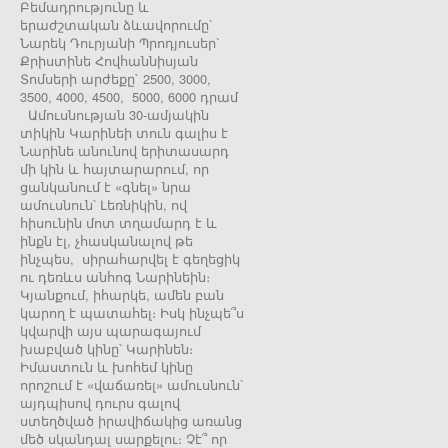
Բեմադրությունը և
երաժշտական ձևավորումը՝
Նարեկ Դուրյանի Պրոդյուսեր՝
Քրիստինե Հովհաննիսյան
Տոմսերի արժեքը` 2500, 3000,
3500, 4000, 4500, 5000, 6000 դրամ
Ամուսնության 30-ամյակին
տիկին Կարինեի տուն գալիս է
Նարինե անունով երիտասարդ
մի կին և հայտարարում, որ
ցանկանում է «գնել» նրա
ամուսնուն՝ Լեռնիկին, ով
հիսունին մոտ տղամարդ է և
ինքն էլ, չհասկանալով թե
ինչպես, սիրահարվել է գեղեցիկ
ու դեռևս անհոգ Նարինեին։
Կյանքում, իհարկե, ամեն բան
կարող է պատահել։ Իսկ ինչպե՞ս
կվարվի այս պարագայում
խաբված կինը՝ Կարինեն։
Իմաստուն և խոհեմ կինը
որոշում է «վաճառել» ամուսնուն՝
այդպիսով դուրս գալով
ստեղծված իրավիճակից առանց
մեծ սկանդալ սարքելու։ Չէ՞ որ