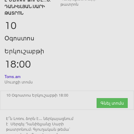
Է՜Ն ԼՈՌՈՒ ՁՈՐՆ Է․․․Ս․
ԴԱՆԻԵԼՅԱՆ․ՍԱՐԻ
ԹԱՏՐՈՆ
10
Օգոստոս
Երկուշաբթի
18:00
Toms.am
Մուտքի տոմս
10 Օգոստոս Երկուշաբթի 18:00
Գնել տոմս
Է՜ն Լոռու ձորն է․․․ ներկայացնում
է Սերգեյ Դանիելյանը Սարի
թատրոնում։ Գյուղական թեմա՝