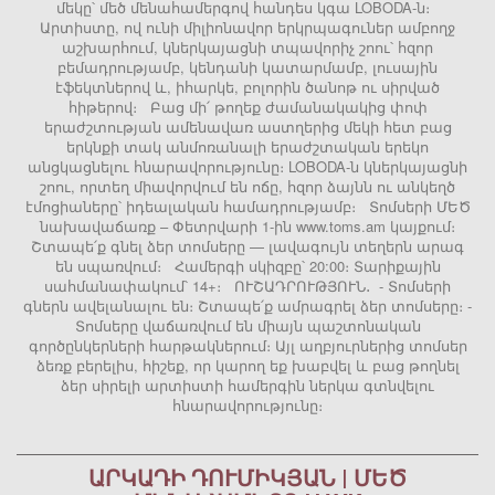
մեկը՝ մեծ մենահամերգով հանդես կգա LOBODA-ն։
Արտիստը, ով ունի միլիոնավոր երկրպագուներ ամբողջ
աշխարհում, կներկայացնի տպավորիչ շոու՝ հզոր
բեմադրությամբ, կենդանի կատարմամբ, լուսային
էֆեկտներով և, իհարկե, բոլորին ծանոթ ու սիրված
հիթերով։ Բաց մի՛ թողեք ժամանակակից փոփ
երաժշտության ամենավառ աստղերից մեկի հետ բաց
երկնքի տակ անմոռանալի երաժշտական երեկո
անցկացնելու հնարավորությունը։ LOBODA-ն կներկայացնի
շոու, որտեղ միավորվում են ոճը, հզոր ձայնն ու անկեղծ
էմոցիաները՝ իդեալական համադրությամբ։ Տոմսերի ՄԵԾ
նախավաճառք – Փետրվարի 1-ին www.toms.am կայքում։
Շտապե՛ք գնել ձեր տոմսերը — լավագույն տեղերն արագ
են սպառվում։ Համերգի սկիզբը՝ 20:00։ Տարիքային
սահմանափակում՝ 14+։ ՈՒՇԱԴՐՈՒԹՅՈՒՆ․ - Տոմսերի
գներն ավելանալու են։ Շտապե՛ք ամրագրել ձեր տոմսերը։ -
Տոմսերը վաճառվում են միայն պաշտոնական
գործընկերների հարթակներում։ Այլ աղբյուրներից տոմսեր
ձեռք բերելիս, հիշեք, որ կարող եք խաբվել և բաց թողնել
ձեր սիրելի արտիստի համերգին ներկա գտնվելու
հնարավորությունը։
ԱՐԿԱԴԻ ԴՈՒՄԻԿՅԱՆ | ՄԵԾ