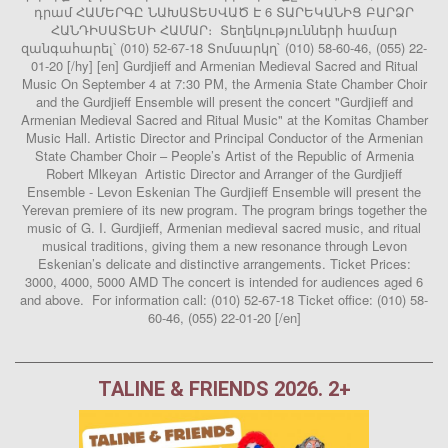
դրամ ՀԱՄԵՐԳԸ ՆԱԽԱՏԵՍՎԱԾ Է 6 ՏԱՐԵԿԱՆԻՑ ԲԱՐՁՐ
ՀԱՆԴԻՍԱՏԵՍԻ ՀԱՄԱՐ։ Տեղեկությունների համար
զանգահարել՝ (010) 52-67-18 Տոմսարկղ` (010) 58-60-46, (055) 22-
01-20 [/hy] [en] Gurdjieff and Armenian Medieval Sacred and Ritual
Music On September 4 at 7:30 PM, the Armenia State Chamber Choir
and the Gurdjieff Ensemble will present the concert "Gurdjieff and
Armenian Medieval Sacred and Ritual Music" at the Komitas Chamber
Music Hall. Artistic Director and Principal Conductor of the Armenian
State Chamber Choir – People’s Artist of the Republic of Armenia
Robert Mlkeyan Artistic Director and Arranger of the Gurdjieff
Ensemble - Levon Eskenian The Gurdjieff Ensemble will present the
Yerevan premiere of its new program. The program brings together the
music of G. I. Gurdjieff, Armenian medieval sacred music, and ritual
musical traditions, giving them a new resonance through Levon
Eskenian’s delicate and distinctive arrangements. Ticket Prices:
3000, 4000, 5000 AMD The concert is intended for audiences aged 6
and above. For information call: (010) 52-67-18 Ticket office: (010) 58-
60-46, (055) 22-01-20 [/en]
TALINE & FRIENDS 2026. 2+