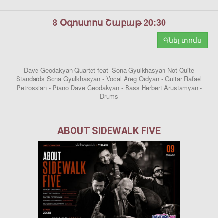
8 Օգոստոս Շաբաթ 20:30
Գնել տոմս
Dave Geodakyan Quartet feat. Sona Gyulkhasyan Not Quite
Standards Sona Gyulkhasyan - Vocal Areg Ordyan - Guitar Rafael
Petrossian - Piano Dave Geodakyan - Bass Herbert Arustamyan -
Drums
ABOUT SIDEWALK FIVE