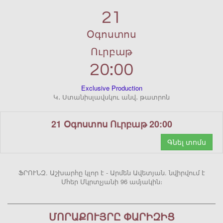
21
Օգոստոս
Ուրբաթ
20:00
Exclusive Production
Կ․ Ստանիսլավսկու անվ․ թատրոն
21 Օգոստոս Ուրբաթ 20:00
Գնել տոմս
ՖՐՈՒՆԶ. Աշխարհը կլոր է - Արմեն Ավետյան. նվիրվում է
Մհեր Մկրտչյանի 96 ամյակին։
ՄՈՐԱՔՈՒՅՐԸ ՓԱՐԻԶԻՑ