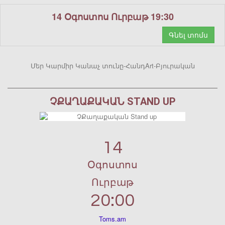
14 Օգոստոս Ուրբաթ 19:30
Գնել տոմս
Մեր Կարմիր Կանաչ տունը-ՀանդArt-Բյուրական
ՉՔԱՂԱՔԱԿԱՆ STAND UP
14
Օգոստոս
Ուրբաթ
20:00
Toms.am