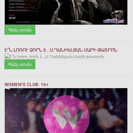
Գնել տոմս
Է՜Ն ԼՈՌՈՒ ՁՈՐՆ Է․․․Ս․ԴԱՆԻԵԼՅԱՆ․ՍԱՐԻ ԹԱՏՐՈՆ
Գնել տոմս
WOMEN'S CLUB. 16+