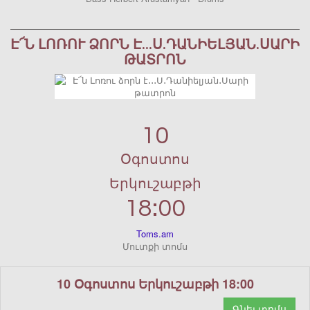
Է՜Ն ԼՈՌՈՒ ՁՈՐՆ Է․․․Ս․ԴԱՆԻԵԼՅԱՆ․ՍԱՐԻ
ԹԱՏՐՈՆ
10
Օգոստոս
Երկուշաբթի
18:00
Toms.am
Մուտքի տոմս
10 Օգոստոս Երկուշաբթի 18:00
Գնել տոմս