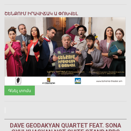
ՇԵՆՔՈՒՄ ԻՐԱՎԻՃԱԿ Ա ՓՈԽՎԵԼ
Գնել տոմս
DAVE GEODAKYAN QUARTET FEAT. SONA