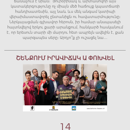
ճանաչում է նրան։ Յուրօրինակ և արտասովոր այս
կատակերգությունը ոչ միայն մեծ հաճույք կպատճառի
հանդիսատեսին, այլ նաև ևս մեկ անգամ կստիպի
վերաիմաստավորել ընտանիքն ու հավատարմությունը։
Ներկայացման գլխավոր հերոսն, իր համար անսպասելի
հայտնվելով երկու քարի արանքում, հանկարծ հասկանում
է, որ երեսուն տարի մի մարդու հետ ապրելն ավելին է, քան
պարզապես սերը։ Արդյո՞ք չի ուշացել նա…
ՇԵՆՔՈՒՄ ԻՐԱՎԻՃԱԿ Ա ՓՈԽՎԵԼ
14