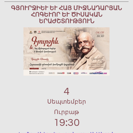
ԳՅՈՒՐՋԻԵՒ ԵՒ ՀԱՅ ՄԻՋՆԱԴԱՐՅԱՆ ՀՈ
ԳԵՒՈՐ ԵՒ ԾԻՍԱԿԱՆ ԵՐԱԺ
ՇՏՈՒԹՅՈՒՆ
4
Սեպտեմբեր
Ուրբաթ
19:30