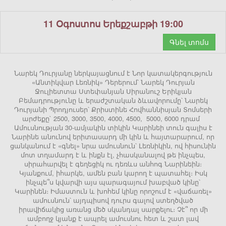
11 Օգոստոս Երեքշաբթի 19:00
Գնել տոմս
Նարեկ Դուրյանը ներկայացնում է Նոր կատակերգություն
«Անտիկվար Լեռնիկ» Դերերում՝ Նարեկ Դուրյան
Ջուլիետտա Ստեփանյան Սիրանուշ Երիկյան
Բեմադրությունը և երաժշտական ձևավորումը՝ Նարեկ
Դուրյանի Պրոդյուսեր՝ Քրիստինե Հովհաննիսյան Տոմսերի
արժեքը` 2500, 3000, 3500, 4000, 4500, 5000, 6000 դրամ
Ամուսնության 30-ամյակին տիկին Կարինեի տուն գալիս է
Նարինե անունով երիտասարդ մի կին և հայտարարում, որ
ցանկանում է «գնել» նրա ամուսնուն՝ Լեռնիկին, ով հիսունին
մոտ տղամարդ է և ինքն էլ, չհասկանալով թե ինչպես,
սիրահարվել է գեղեցիկ ու դեռևս անհոգ Նարինեին։
Կյանքում, իհարկե, ամեն բան կարող է պատահել։ Իսկ
ինչպե՞ս կվարվի այս պարագայում խաբված կինը՝
Կարինեն։ Իմաստուն և խոհեմ կինը որոշում է «վաճառել»
ամուսնուն՝ այդպիսով դուրս գալով ստեղծված
իրավիճակից առանց մեծ սկանդալ սարքելու։ Չէ՞ որ մի
ամբողջ կյանք է ապրել ամուսնու հետ և շատ լավ