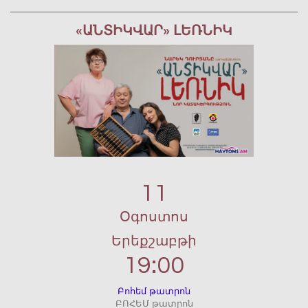
«ԱՆՏԻԿՎԱՐ» ԼԵՌՆԻԿ
11
Օգոստոս
Երեքշաբթի
19:00
Բոհեմ թատրոն
ԲՈՀԵՄ թատրոն