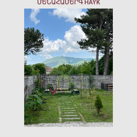
ՄԵՆԱՀԱՄԵՐԳ HAYK