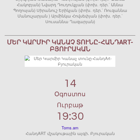
Հակոբյան) Նվարդ Դուդուկչյան (փոխ. դեր.՝ Աննա
Պողոսյան) Սիրանուշ Երիկյան (փոխ. դեր.՝ Ռուզաննա
Մանուչարյան ) Արմինկա Հովսեփյան (փոխ. դեր.՝
Սուսաննա Ղազարյան)
ՄԵՐ ԿԱՐՄԻՐ ԿԱՆԱՉ ՏՈՒՆԸ-ՀԱՆԴART-
ԲՅՈՒՐԱԿԱՆ
14
Օգոստոս
Ուրբաթ
19:30
Toms.am
ՀանդART մշակութային այգի․ Բյուրական