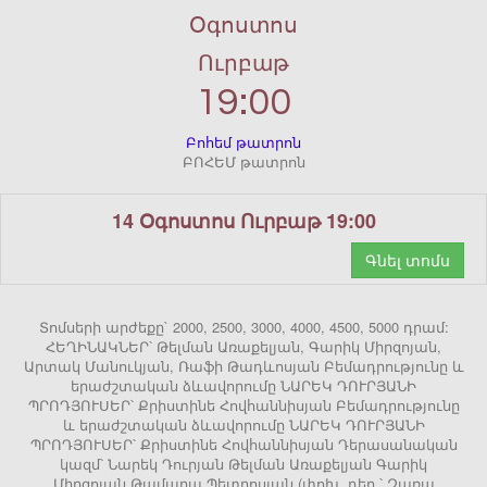
Օգոստոս
Ուրբաթ
19:00
Բոհեմ թատրոն
ԲՈՀԵՄ թատրոն
14 Օգոստոս Ուրբաթ 19:00
Գնել տոմս
Տոմսերի արժեքը` 2000, 2500, 3000, 4000, 4500, 5000 դրամ:
ՀԵՂԻՆԱԿՆԵՐ՝ Թելման Առաքելյան, Գարիկ Միրզոյան,
Արտակ Մանուկյան, Ռաֆի Թադևոսյան Բեմադրությունը և
երաժշտական ձևավորումը ՆԱՐԵԿ ԴՈՒՐՅԱՆԻ
ՊՐՈԴՅՈՒՍԵՐ՝ Քրիստինե Հովհաննիսյան Բեմադրությունը
և երաժշտական ձևավորումը ՆԱՐԵԿ ԴՈՒՐՅԱՆԻ
ՊՐՈԴՅՈՒՍԵՐ՝ Քրիստինե Հովհաննիսյան Դերասանական
կազմ՝ Նարեկ Դուրյան Թելման Առաքելյան Գարիկ
Միրզոյան Թամարա Պետրոսյան (փոխ. դեր.՝ Զառա