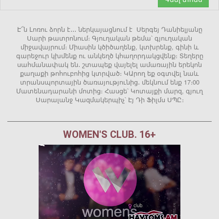
Է՜ն Լոռու ձորն է․․․ ներկայացնում է Սերգեյ Դանիելյանը
Սարի թատրոնում։ Գյուղական թեմա՝ գյուղական
միջավայրում։ Միասին կծիծաղենք, կտխրենք, գինի և
գարեջուր կխմենք ու անկեղծ կհաղորդակցվենք։ Տեղերը
սահմանափակ են․ շտապեք վայելել ամառային երեկոն
քաղաքի թոհուբոհից կտրված։ ԿԱրող եք օգտվել նաև
տրանսպորտային ծառայությունից․ մեկնում ենք 17։00
Մատենադարանի մոտից։ Հասցե՝ Կոտայքի մարզ, գյուղ
Սարալանջ Կազմակերպիչ՝ Էյ Դի Ֆիլմս ՍՊԸ։
WOMEN'S CLUB. 16+