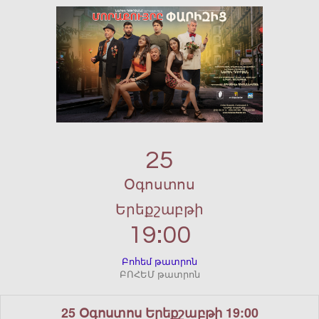
25
Օգոստոս
Երեքշաբթի
19:00
Բոհեմ թատրոն
ԲՈՀԵՄ թատրոն
25 Օգոստոս Երեքշաբթի 19:00