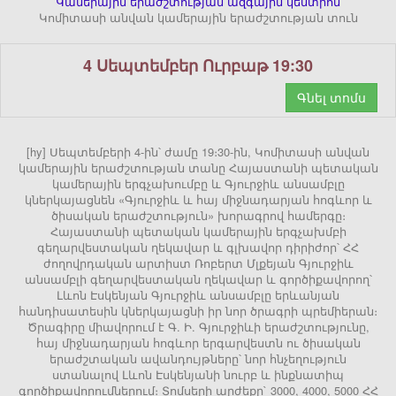
Կամերային երաժշտության ազգային կենտրոն
Կոմիտասի անվան կամերային երաժշտության տուն
4 Սեպտեմբեր Ուրբաթ 19:30
Գնել տոմս
[hy] Սեպտեմբերի 4-ին՝ ժամը 19։30-ին, Կոմիտասի անվան
կամերային երաժշտության տանը Հայաստանի պետական
կամերային երգչախումբը և Գյուրջիև անսամբլը
կներկայացնեն «Գյուրջիև և հայ միջնադարյան հոգևոր և
ծիսական երաժշտություն» խորագրով համերգը։
Հայաստանի պետական կամերային երգչախմբի
գեղարվեստական ղեկավար և գլխավոր դիրիժոր՝ ՀՀ
ժողովրդական արտիստ Ռոբերտ Մլքեյան Գյուրջիև
անսամբլի գեղարվեստական ղեկավար և գործիքավորող՝
Լևոն Էսկենյան Գյուրջիև անսամբլը երևանյան
հանդիսատեսին կներկայացնի իր նոր ծրագրի պրեմիերան։
Ծրագիրը միավորում է Գ. Ի. Գյուրջիևի երաժշտությունը,
հայ միջնադարյան հոգևոր երգարվեստն ու ծիսական
երաժշտական ավանդույթները՝ նոր հնչեղություն
ստանալով Լևոն Էսկենյանի նուրբ և ինքնատիպ
գործիքավորումներում։ Տոմսերի արժեքը` 3000, 4000, 5000 ՀՀ