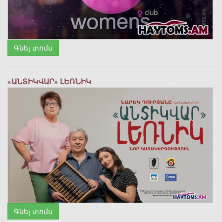
Գնել տոմս
«ԱՆՏԻԿՎԱՐ» ԼԵՌՆԻԿ
Գնել տոմս