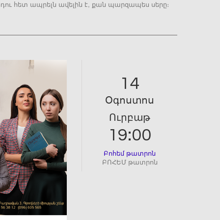
րդու հետ ապրելն ավելին է, քան պարզապես սերը։
14
Օգոստոս
Ուրբաթ
19:00
Բոհեմ թատրոն
ԲՈՀԵՄ թատրոն