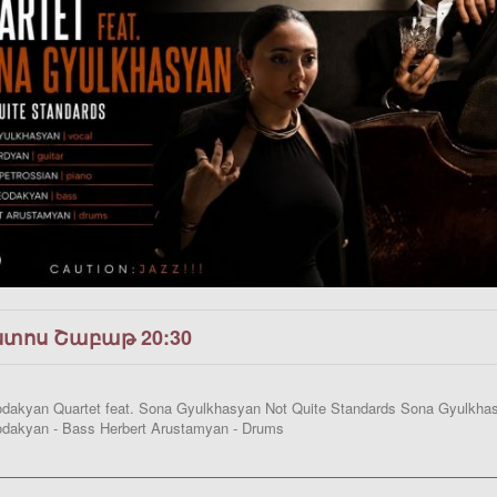
ստոս Շաբաթ 20:30
akyan Quartet feat. Sona Gyulkhasyan Not Quite Standards Sona Gyulkhasya
dakyan - Bass Herbert Arustamyan - Drums