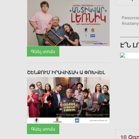
Personnel
Arustamy
Է՜Ն 
Գնել տոմս
ՇԵՆՔՈՒՄ ԻՐԱՎԻՃԱԿ Ա ՓՈԽՎԵԼ
Գնել տոմս
10 Օգ