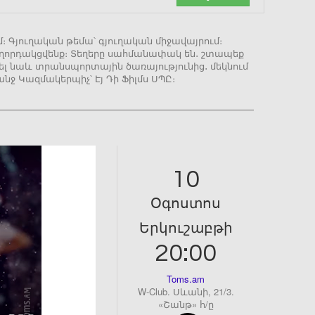
ւմ։ Գյուղական թեմա՝ գյուղական միջավայրում։
հաղորդակցվենք։ Տեղերը սահմանափակ են․ շտապեք
վել նաև տրանսպորտային ծառայությունից․ մեկնում
նջ Կազմակերպիչ՝ Էյ Դի Ֆիլմս ՍՊԸ։
10
Օգոստոս
Երկուշաբթի
20:00
Toms.am
W-Club. Սևանի, 21/3.
«Շանթ» հ/ը