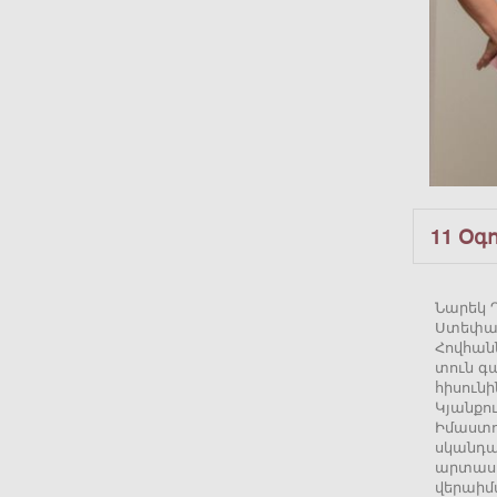
11 Օգ
Նարեկ Դ
Ստեփան
Հովհանն
տուն գա
հիսունի
Կյանքո
Իմաստու
սկանդալ
արտասո
վերաիմ