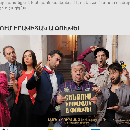
արի արանքում, հանկարծ հասկանում է, որ երեսուն տարի մի մա
 չի ուշացել նա…
ՈՒՄ ԻՐԱՎԻՃԱԿ Ա ՓՈԽՎԵԼ