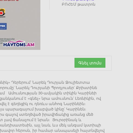
ԲՈՀԵՄ թատրոն
Գնել տոմս
նիկ» Դերերում՝ Նարեկ Դուրյան Ջուլիետտա
ումը՝ Նարեկ Դուրյանի Պրոդյուսեր՝ Քրիստինե
0 դրամ Ամուսնության 30-ամյակին տիկին Կարինեի
նկանում է «գնել» նրա ամուսնուն՝ Լեռնիկին, ով
վել է գեղեցիկ ու դեռևս անհոգ Նարինեին։
 այս պարագայում խաբված կինը՝ Կարինեն։
ուրս գալով ստեղծված իրավիճակից առանց մեծ
ատ լավ ճանաչում է նրան։ Յուրօրինակ և
 հանդիսատեսին, այլ նաև ևս մեկ անգամ կստիպի
խավոր հերոսն, իր համար անսպասելի հայտնվելով