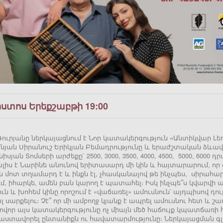
ոստոս Երեքշաբթի 19:00
ուրյանը ներկայացնում է Նոր կատակերգություն «Անտիկվար Լեռ
յան Սիրանուշ Երիկյան Բեմադրությունը և երաժշտական ձևավոր
իսյան Տոմսերի արժեքը` 2500, 3000, 3500, 4000, 4500, 5000, 600
լիս է Նարինե անունով երիտասարդ մի կին և հայտարարում, որ ցա
ն մոտ տղամարդ է և ինքն էլ, չհասկանալով թե ինչպես, սիրահար
ւմ, իհարկե, ամեն բան կարող է պատահել։ Իսկ ինչպե՞ս կվարվի
ն և խոհեմ կինը որոշում է «վաճառել» ամուսնուն՝ այդպիսով դ
 սարքելու։ Չէ՞ որ մի ամբողջ կյանք է ապրել ամուսնու հետ և շ
վոր այս կատակերգությունը ոչ միայն մեծ հաճույք կպատճառի
աստավորել ընտանիքն ու հավատարմությունը։ Ներկայացման գլ