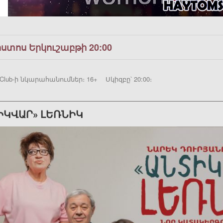
ոստոս Երկուշաբթի 20:00
Club-ի նկարահանումներ։ 16+ Սկիզբը՝ 20:00։
ԻԿՎԱՐ» ԼԵՌՆԻԿ