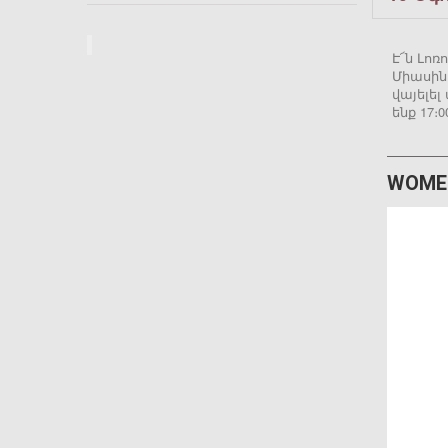
Է՜ն Լոռ
Միասին
վայելե
ենք 17։
WOMEN