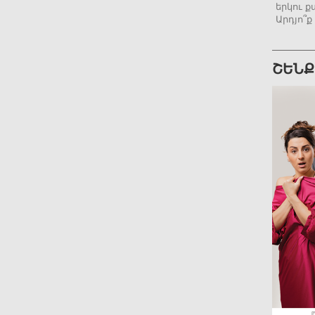
երկու ք
Արդյո՞ք
ՇԵՆՔ