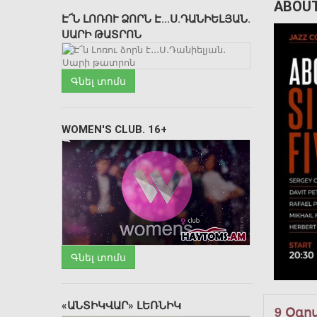
ABOUT
Է՜Ն ԼՈՌՈՒ ՁՈՐՆ Է․․․Ս․ԴԱՆԻԵԼՅԱՆ․
ՍԱՐԻ ԹԱՏՐՈՆ
Գնել տոմս
WOMEN'S CLUB. 16+
Գնել տոմս
«ԱՆՏԻԿՎԱՐ» ԼԵՌՆԻԿ
9 Օգո