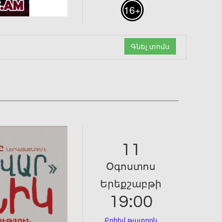
16+
Գնել տոմս
11
Օգոստոս
Երեքշաբթի
19:00
Բոհեմ թատրոն