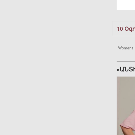
10 Օգ
Womens 
«ԱՆՏ