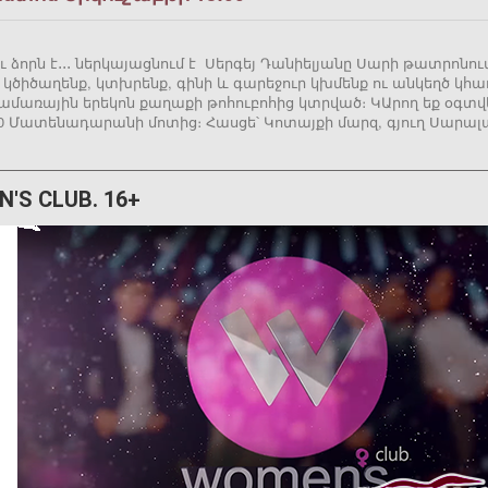
ու ձորն է․․․ ներկայացնում է Սերգեյ Դանիելյանը Սարի թատրոնո
 կծիծաղենք, կտխրենք, գինի և գարեջուր կխմենք ու անկեղծ կ
լ ամառային երեկոն քաղաքի թոհուբոհից կտրված։ ԿԱրող եք օգտ
00 Մատենադարանի մոտից։ Հասցե՝ Կոտայքի մարզ, գյուղ Սարալա
'S CLUB. 16+