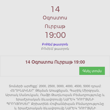
14
Օգոստոս
Ուրբաթ
19:00
Բոհեմ թատրոն
ԲՈՀԵՄ թատրոն
14 Օգոստոս Ուրբաթ 19:00
Գնել տոմս
Տոմսերի արժեքը` 2000, 2500, 3000, 4000, 4500, 5000 դրամ:
ՀԵՂԻՆԱԿՆԵՐ՝ Թելման Առաքելյան, Գարիկ Միրզոյան,
Արտակ Մանուկյան, Ռաֆի Թադևոսյան Բեմադրությունը և
երաժշտական ձևավորումը ՆԱՐԵԿ ԴՈՒՐՅԱՆԻ
ՊՐՈԴՅՈՒՍԵՐ՝ Քրիստինե Հովհաննիսյան Բեմադրությունը
և երաժշտական ձևավորումը ՆԱՐԵԿ ԴՈՒՐՅԱՆԻ