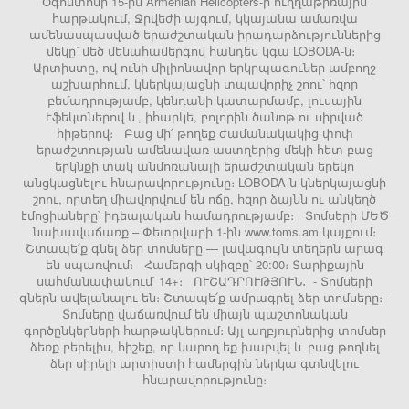
Օգոստոսի 15-ին Armenian Helicopters-ի ուղղաթիռային
հարթակում, Ջրվեժի այգում, կկայանա ամառվա
ամենասպասված երաժշտական իրադարձություններից
մեկը՝ մեծ մենահամերգով հանդես կգա LOBODA-ն։
Արտիստը, ով ունի միլիոնավոր երկրպագուներ ամբողջ
աշխարհում, կներկայացնի տպավորիչ շոու՝ հզոր
բեմադրությամբ, կենդանի կատարմամբ, լուսային
էֆեկտներով և, իհարկե, բոլորին ծանոթ ու սիրված
հիթերով։ Բաց մի՛ թողեք ժամանակակից փոփ
երաժշտության ամենավառ աստղերից մեկի հետ բաց
երկնքի տակ անմոռանալի երաժշտական երեկո
անցկացնելու հնարավորությունը։ LOBODA-ն կներկայացնի
շոու, որտեղ միավորվում են ոճը, հզոր ձայնն ու անկեղծ
էմոցիաները՝ իդեալական համադրությամբ։ Տոմսերի ՄԵԾ
նախավաճառք – Փետրվարի 1-ին www.toms.am կայքում։
Շտապե՛ք գնել ձեր տոմսերը — լավագույն տեղերն արագ
են սպառվում։ Համերգի սկիզբը՝ 20:00։ Տարիքային
սահմանափակում՝ 14+։ ՈՒՇԱԴՐՈՒԹՅՈՒՆ․ - Տոմսերի
գներն ավելանալու են։ Շտապե՛ք ամրագրել ձեր տոմսերը։ -
Տոմսերը վաճառվում են միայն պաշտոնական
գործընկերների հարթակներում։ Այլ աղբյուրներից տոմսեր
ձեռք բերելիս, հիշեք, որ կարող եք խաբվել և բաց թողնել
ձեր սիրելի արտիստի համերգին ներկա գտնվելու
հնարավորությունը։