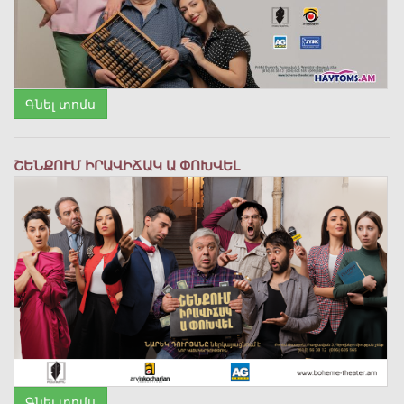
Գնել տոմս
ՇԵՆՔՈՒՄ ԻՐԱՎԻՃԱԿ Ա ՓՈԽՎԵԼ
Գնել տոմս