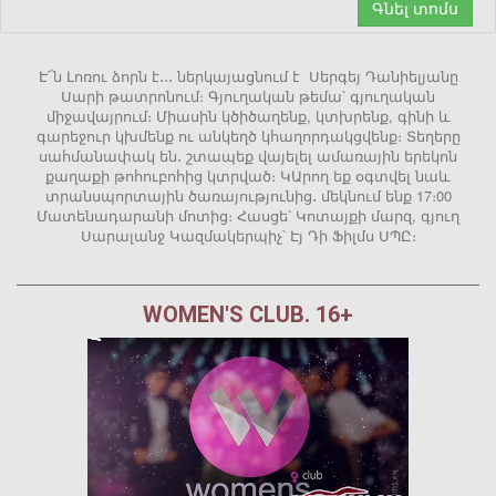
Գնել տոմս
Է՜ն Լոռու ձորն է․․․ ներկայացնում է Սերգեյ Դանիելյանը
Սարի թատրոնում։ Գյուղական թեմա՝ գյուղական
միջավայրում։ Միասին կծիծաղենք, կտխրենք, գինի և
գարեջուր կխմենք ու անկեղծ կհաղորդակցվենք։ Տեղերը
սահմանափակ են․ շտապեք վայելել ամառային երեկոն
քաղաքի թոհուբոհից կտրված։ ԿԱրող եք օգտվել նաև
տրանսպորտային ծառայությունից․ մեկնում ենք 17։00
Մատենադարանի մոտից։ Հասցե՝ Կոտայքի մարզ, գյուղ
Սարալանջ Կազմակերպիչ՝ Էյ Դի Ֆիլմս ՍՊԸ։
WOMEN'S CLUB. 16+