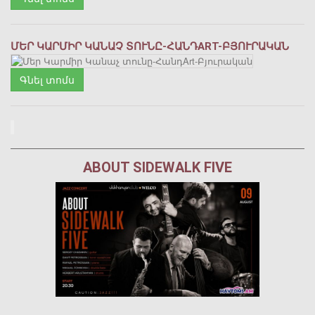
ՄԵՐ ԿԱՐՄԻՐ ԿԱՆԱՉ ՏՈՒՆԸ-ՀԱՆԴART-ԲՅՈՒՐԱԿԱՆ
Գնել տոմս
ABOUT SIDEWALK FIVE