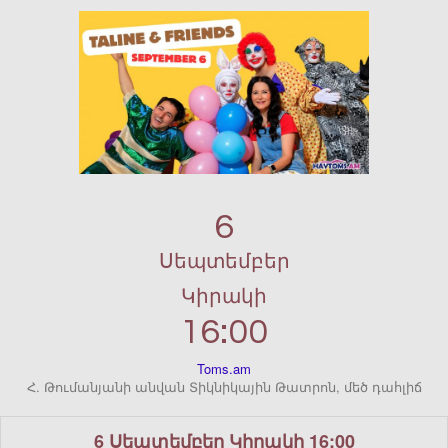
6
Սեպտեմբեր
Կիրակի
16:00
Toms.am
Հ. Թումանյանի անվան Տիկնիկային Թատրոն, մեծ դահլիճ
6 Սեպտեմբեր Կիրակի 16:00