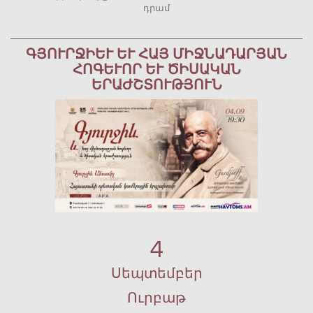
դրամ
ԳՅՈՒՐՋԻԵՒ ԵՒ ՀԱՅ ՄԻՋՆԱԴԱՐՅԱՆ ՀՈ
ԳԵՒՈՐ ԵՒ ԾԻՍԱԿԱՆ ԵՐԱԺ
ՇՏՈՒԹՅՈՒՆ
4
Սեպտեմբեր
Ուրբաթ