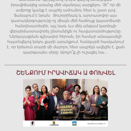
իրավիճակից առանց մեծ սկանդալ սարքելու։ Չէ՞ որ մի
ամբողջ կյանք է ապրել ամուսնու հետ և շատ լավ
ճանաչում է նրան։ Յուրօրինակ և արտասովոր այս
կատակերգությունը ոչ միայն մեծ հաճույք կպատճառի
հանդիսատեսին, այլ նաև ևս մեկ անգամ կստիպի
վերաիմաստավորել ընտանիքն ու հավատարմությունը։
Ներկայացման գլխավոր հերոսն, իր համար անսպասելի
հայտնվելով երկու քարի արանքում, հանկարծ հասկանում
է, որ երեսուն տարի մի մարդու հետ ապրելն ավելին է, քան
պարզապես սերը։ Արդյո՞ք չի ուշացել նա…
ՇԵՆՔՈՒՄ ԻՐԱՎԻՃԱԿ Ա ՓՈԽՎԵԼ