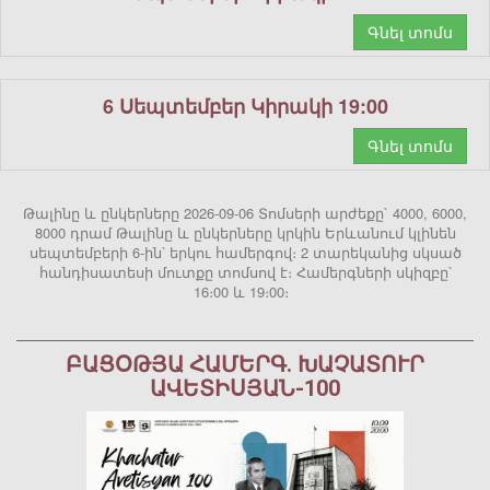
Գնել տոմս
6 Սեպտեմբեր Կիրակի 19:00
Գնել տոմս
Թալինը և ընկերները 2026-09-06 Տոմսերի արժեքը` 4000, 6000,
8000 դրամ Թալինը և ընկերները կրկին Երևանում կլինեն
սեպտեմբերի 6-ին՝ երկու համերգով։ 2 տարեկանից սկսած
հանդիսատեսի մուտքը տոմսով է։ Համերգների սկիզբը՝
16։00 և 19։00։
ԲԱՑՕԹՅԱ ՀԱՄԵՐԳ. ԽԱՉԱՏՈՒՐ
ԱՎԵՏԻՍՅԱՆ-100