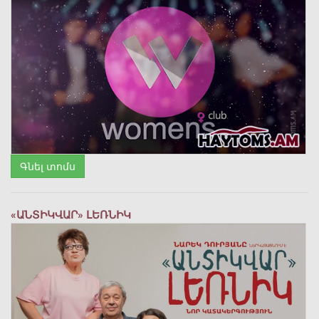
Գնել տոմս
«ԱՆՏԻԿՎԱՐ» ԼԵՌՆԻԿ