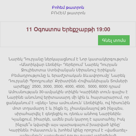
Բոհեմ թատրոն
ԲՈՀԵՄ թատրոն
11 Օգոստոս Երեքշաբթի 19:00
Գնել տոմս
Նարեկ Դուրյանը ներկայացնում է Նոր կատակերգություն
«Անտիկվար Լեռնիկ» Դերերում՝ Նարեկ Դուրյան
Ջուլիետտա Ստեփանյան Սիրանուշ Երիկյան
Բեմադրությունը և երաժշտական ձևավորումը՝ Նարեկ
Դուրյանի Պրոդյուսեր՝ Քրիստինե Հովհաննիսյան Տոմսերի
արժեքը` 2500, 3000, 3500, 4000, 4500, 5000, 6000 դրամ
Ամուսնության 30-ամյակին տիկին Կարինեի տուն գալիս է
Նարինե անունով երիտասարդ մի կին և հայտարարում, որ
ցանկանում է «գնել» նրա ամուսնուն՝ Լեռնիկին, ով հիսունին
մոտ տղամարդ է և ինքն էլ, չհասկանալով թե ինչպես,
սիրահարվել է գեղեցիկ ու դեռևս անհոգ Նարինեին։
Կյանքում, իհարկե, ամեն բան կարող է պատահել։ Իսկ
ինչպե՞ս կվարվի այս պարագայում խաբված կինը՝
Կարինեն։ Իմաստուն և խոհեմ կինը որոշում է «վաճառել»
ամուսնուն՝ այդպիսով դուրս գալով ստեղծված