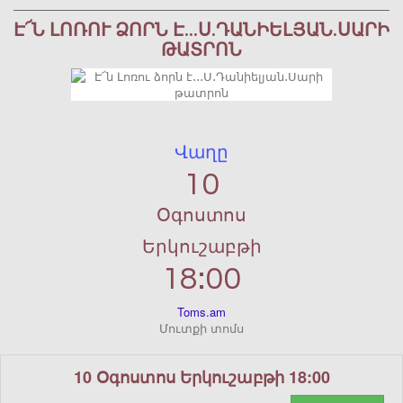
Է՜Ն ԼՈՌՈՒ ՁՈՐՆ Է․․․Ս․ԴԱՆԻԵԼՅԱՆ․ՍԱՐԻ
ԹԱՏՐՈՆ
Վաղը
10
Օգոստոս
Երկուշաբթի
18:00
Toms.am
Մուտքի տոմս
10 Օգոստոս Երկուշաբթի 18:00