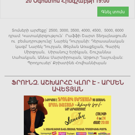
20 Օգոստոս Հինգշաբթի 19:00
Գնել տոմս
Տոմսերի արժեքը` 2500, 3000, 3500, 4000, 4500, 5000, 6000
դրամ: Կատակերգություն՝ Րաֆֆի Շարտ Տեղայնացումն
ու բեմադրությունը` Նարեկ Դուրյանի: Դերասանական
կազմ՝ Նարեկ Դուրյան, Թելման Առաքելյան, Գարիկ
Միրզոյան, Սիրանուշ Երիկյան, Շուշաննա
Սահակյան, Աննա Մարտիրոսյան, Արթուր Ղալումյան:
Պրոդյուսեր՝ Քրիստինե Հովհաննիսյան
ՖՐՈՒՆԶ. ԱՇԽԱՐՀԸ ԿԼՈՐ Է - ԱՐՄԵՆ
ԱՎԵՏՅԱՆ