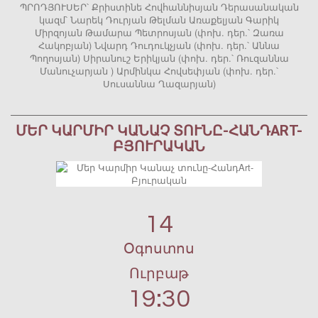
ՊՐՈԴՅՈՒՍԵՐ՝ Քրիստինե Հովհաննիսյան Դերասանական
կազմ՝ Նարեկ Դուրյան Թելման Առաքելյան Գարիկ
Միրզոյան Թամարա Պետրոսյան (փոխ. դեր.՝ Զառա
Հակոբյան) Նվարդ Դուդուկչյան (փոխ. դեր.՝ Աննա
Պողոսյան) Սիրանուշ Երիկյան (փոխ. դեր.՝ Ռուզաննա
Մանուչարյան ) Արմինկա Հովսեփյան (փոխ. դեր.՝
Սուսաննա Ղազարյան)
ՄԵՐ ԿԱՐՄԻՐ ԿԱՆԱՉ ՏՈՒՆԸ-ՀԱՆԴART-
ԲՅՈՒՐԱԿԱՆ
14
Օգոստոս
Ուրբաթ
19:30