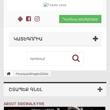
Դառնալ գործընկեր
ԿԱՏԵԳՈՐԻԱ
Իրադարձություններ
ՇՏԱՊԵՔ ԳՆԵԼ
ABOUT SIDEWALK FIVE