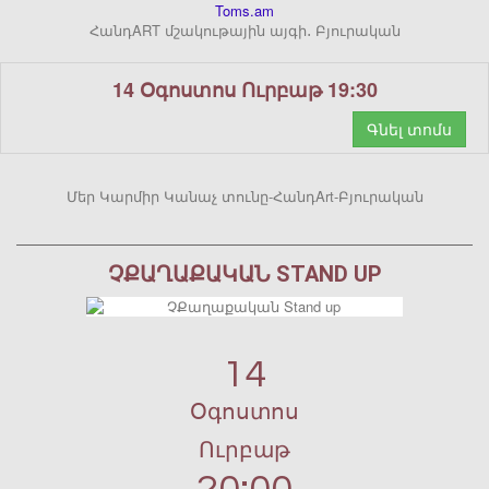
Toms.am
ՀանդART մշակութային այգի․ Բյուրական
14 Օգոստոս Ուրբաթ 19:30
Գնել տոմս
Մեր Կարմիր Կանաչ տունը-ՀանդArt-Բյուրական
ՉՔԱՂԱՔԱԿԱՆ STAND UP
14
Օգոստոս
Ուրբաթ