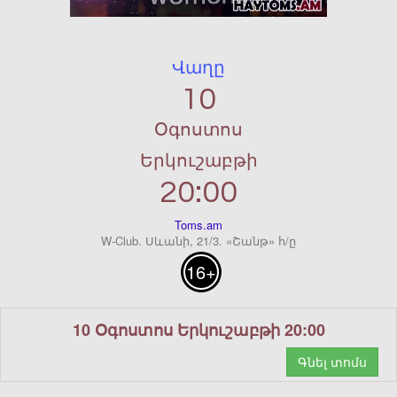
Վաղը
10
Օգոստոս
Երկուշաբթի
20:00
Toms.am
W-Club. Սևանի, 21/3. «Շանթ» հ/ը
16+
10 Օգոստոս Երկուշաբթի 20:00
Գնել տոմս