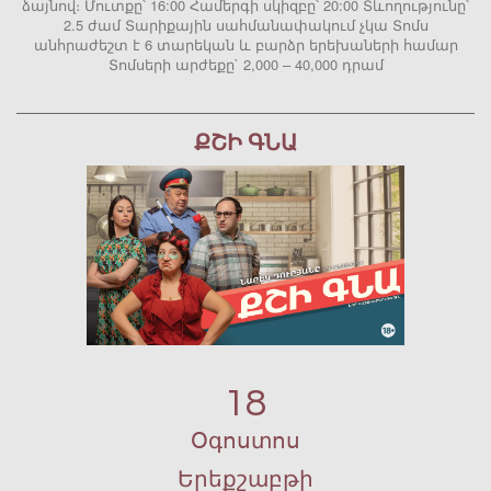
ձայնով։ Մուտքը՝ 16:00 Համերգի սկիզբը՝ 20:00 Տևողությունը՝
2.5 ժամ Տարիքային սահմանափակում չկա Տոմս
անհրաժեշտ է 6 տարեկան և բարձր երեխաների համար
Տոմսերի արժեքը` 2,000 – 40,000 դրամ
ՔՇԻ ԳՆԱ
18
Օգոստոս
Երեքշաբթի