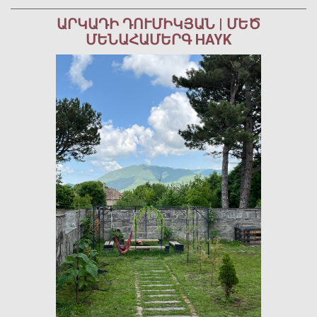
ԱՐԿԱԴԻ ԴՈՒՄԻԿՅԱՆ | ՄԵԾ
ՄԵՆԱՀԱՄԵՐԳ HAYK