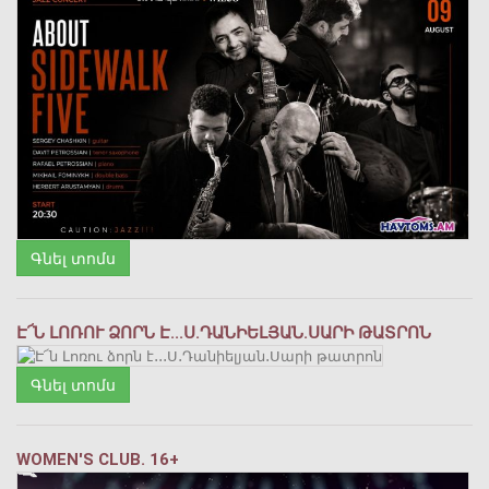
Գնել տոմս
Է՜Ն ԼՈՌՈՒ ՁՈՐՆ Է․․․Ս․ԴԱՆԻԵԼՅԱՆ․ՍԱՐԻ ԹԱՏՐՈՆ
Գնել տոմս
WOMEN'S CLUB. 16+