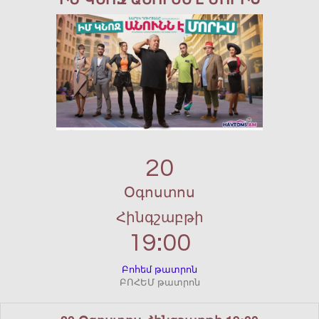
20
Օգոստոս
Հինգշաբթի
19:00
Բոհեմ թատրոն
ԲՈՀԵՄ թատրոն