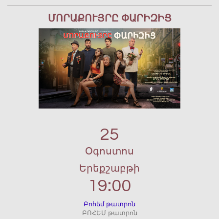
ՄՈՐԱՔՈՒՅՐԸ ՓԱՐԻԶԻՑ
25
Օգոստոս
Երեքշաբթի
19:00
Բոհեմ թատրոն
ԲՈՀԵՄ թատրոն