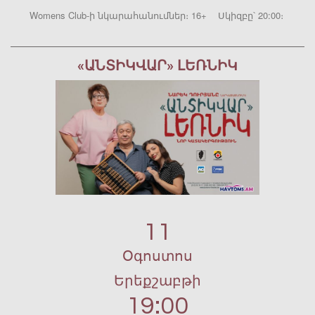
Womens Club-ի նկարահանումներ։ 16+ Սկիզբը՝ 20:00։
«ԱՆՏԻԿՎԱՐ» ԼԵՌՆԻԿ
11
Օգոստոս
Երեքշաբթի
19:00