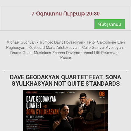
7 Օգոստոս Ուրբաթ 20:30
Գնել տոմս
Michael Suchyan - Trumpet Davit Hovsepyan - Tenor Saxophone Elen
Poghosyan - Keyboard Maria Aristakesyan - Cello Samvel Avetisyan -
Drums Guest Musicians Zhanna Davtyan - Vocal Lilit Petrosyan -
Kanon
DAVE GEODAKYAN QUARTET FEAT. SONA
GYULKHASYAN NOT QUITE STANDARDS