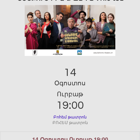
14
Օգոստոս
Ուրբաթ
19:00
Բոհեմ թատրոն
ԲՈՀԵՄ թատրոն
14 Օգոստոս Ուրբաթ 19:00