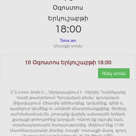
Օգոստոս
Երկուշաբթի
18:00
Toms.am
Մուտքի տոմս
10 Օգոստոս Երկուշաբթի 18:00
Գնել տոմս
Է՜ն Լոռու ձորն է․․․ ներկայացնում է Սերգեյ Դանիելյանը
Սարի թատրոնում։ Գյուղական թեմա՝ գյուղական
միջավայրում։ Միասին կծիծաղենք, կտխրենք, գինի և
գարեջուր կխմենք ու անկեղծ կհաղորդակցվենք։ Տեղերը
սահմանափակ են․ շտապեք վայելել ամառային երեկոն
քաղաքի թոհուբոհից կտրված։ ԿԱրող եք օգտվել նաև
տրանսպորտային ծառայությունից․ մեկնում ենք 17։00
Մատենադարանի մոտից։ Հասցե՝ Կոտայքի մարզ, գյուղ
Սարալանջ Կազմակերպիչ՝ Էյ Դի Ֆիլմս ՍՊԸ։