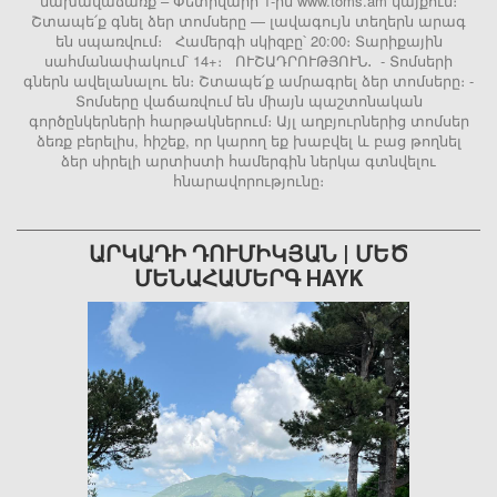
նախավաճառք – Փետրվարի 1-ին www.toms.am կայքում։
Շտապե՛ք գնել ձեր տոմսերը — լավագույն տեղերն արագ
են սպառվում։ Համերգի սկիզբը՝ 20:00։ Տարիքային
սահմանափակում՝ 14+։ ՈՒՇԱԴՐՈՒԹՅՈՒՆ․ - Տոմսերի
գներն ավելանալու են։ Շտապե՛ք ամրագրել ձեր տոմսերը։ -
Տոմսերը վաճառվում են միայն պաշտոնական
գործընկերների հարթակներում։ Այլ աղբյուրներից տոմսեր
ձեռք բերելիս, հիշեք, որ կարող եք խաբվել և բաց թողնել
ձեր սիրելի արտիստի համերգին ներկա գտնվելու
հնարավորությունը։
ԱՐԿԱԴԻ ԴՈՒՄԻԿՅԱՆ | ՄԵԾ
ՄԵՆԱՀԱՄԵՐԳ HAYK