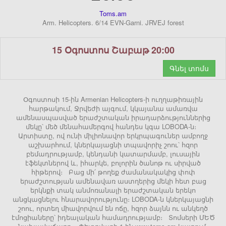
Toms.am
Arm. Helicopters. 6/14 EVN-Garni. JRVEJ forest
15 Օգոստոս Շաբաթ 20:00
Գնել տոմս
Օգոստոսի 15-ին Armenian Helicopters-ի ուղղաթիռային
հարթակում, Ջրվեժի այգում, կկայանա ամառվա
ամենասպասված երաժշտական իրադարձություններից
մեկը՝ մեծ մենահամերգով հանդես կգա LOBODA-ն։
Արտիստը, ով ունի միլիոնավոր երկրպագուներ ամբողջ
աշխարհում, կներկայացնի տպավորիչ շոու՝ հզոր
բեմադրությամբ, կենդանի կատարմամբ, լուսային
էֆեկտներով և, իհարկե, բոլորին ծանոթ ու սիրված
հիթերով։ Բաց մի՛ թողեք ժամանակակից փոփ
երաժշտության ամենավառ աստղերից մեկի հետ բաց
երկնքի տակ անմոռանալի երաժշտական երեկո
անցկացնելու հնարավորությունը։ LOBODA-ն կներկայացնի
շոու, որտեղ միավորվում են ոճը, հզոր ձայնն ու անկեղծ
էմոցիաները՝ իդեալական համադրությամբ։ Տոմսերի ՄԵԾ