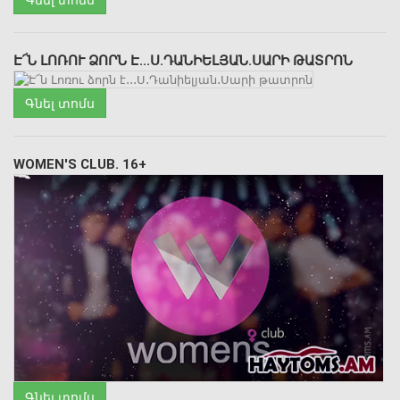
Է՜Ն ԼՈՌՈՒ ՁՈՐՆ Է․․․Ս․ԴԱՆԻԵԼՅԱՆ․ՍԱՐԻ ԹԱՏՐՈՆ
Գնել տոմս
WOMEN'S CLUB. 16+
Գնել տոմս