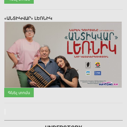
«ԱՆՏԻԿՎԱՐ» ԼԵՌՆԻԿ
Գնել տոմս