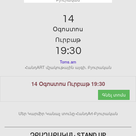
14
Օգոստոս
Ուրբաթ
19:30
Toms.am
ՀանդART մշակութային այգի․ Բյուրական
14 Օգոստոս Ուրբաթ 19:30
Գնել տոմս
Մեր Կարմիր Կանաչ տունը-ՀանդArt-Բյուրական
ՉՔԱՂԱՔԱԿԱՆ STAND UP