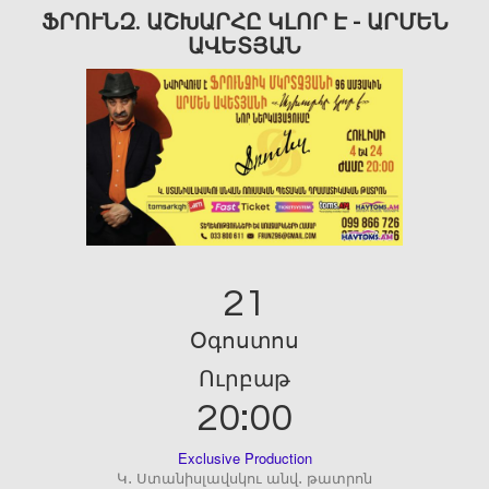
ՖՐՈՒՆԶ. ԱՇԽԱՐՀԸ ԿԼՈՐ Է - ԱՐՄԵՆ
ԱՎԵՏՅԱՆ
21
Օգոստոս
Ուրբաթ
20:00
Exclusive Production
Կ․ Ստանիսլավսկու անվ․ թատրոն