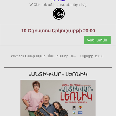
W-Club. Սևանի, 21/3. «Շանթ» հ/ը
16+
10 Օգոստոս Երկուշաբթի 20:00
Գնել տոմս
Womens Club-ի նկարահանումներ։ 16+ Սկիզբը՝ 20:00։
«ԱՆՏԻԿՎԱՐ» ԼԵՌՆԻԿ