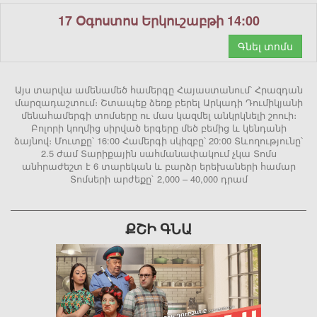
17 Օգոստոս Երկուշաբթի 14:00
Գնել տոմս
Այս տարվա ամենամեծ համերգը Հայաստանում՝ Հրազդան
մարզադաշտում։ Շտապեք ձեռք բերել Արկադի Դումիկյանի
մենահամերգի տոմսերը ու մաս կազմել անկրկնելի շոուի։
Բոլորի կողմից սիրված երգերը մեծ բեմից և կենդանի
ձայնով։ Մուտքը՝ 16:00 Համերգի սկիզբը՝ 20:00 Տևողությունը՝
2.5 ժամ Տարիքային սահմանափակում չկա Տոմս
անհրաժեշտ է 6 տարեկան և բարձր երեխաների համար
Տոմսերի արժեքը` 2,000 – 40,000 դրամ
ՔՇԻ ԳՆԱ