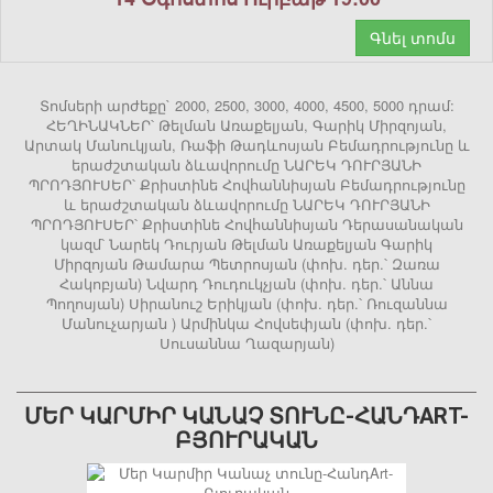
Գնել տոմս
Տոմսերի արժեքը` 2000, 2500, 3000, 4000, 4500, 5000 դրամ:
ՀԵՂԻՆԱԿՆԵՐ՝ Թելման Առաքելյան, Գարիկ Միրզոյան,
Արտակ Մանուկյան, Ռաֆի Թադևոսյան Բեմադրությունը և
երաժշտական ձևավորումը ՆԱՐԵԿ ԴՈՒՐՅԱՆԻ
ՊՐՈԴՅՈՒՍԵՐ՝ Քրիստինե Հովհաննիսյան Բեմադրությունը
և երաժշտական ձևավորումը ՆԱՐԵԿ ԴՈՒՐՅԱՆԻ
ՊՐՈԴՅՈՒՍԵՐ՝ Քրիստինե Հովհաննիսյան Դերասանական
կազմ՝ Նարեկ Դուրյան Թելման Առաքելյան Գարիկ
Միրզոյան Թամարա Պետրոսյան (փոխ. դեր.՝ Զառա
Հակոբյան) Նվարդ Դուդուկչյան (փոխ. դեր.՝ Աննա
Պողոսյան) Սիրանուշ Երիկյան (փոխ. դեր.՝ Ռուզաննա
Մանուչարյան ) Արմինկա Հովսեփյան (փոխ. դեր.՝
Սուսաննա Ղազարյան)
ՄԵՐ ԿԱՐՄԻՐ ԿԱՆԱՉ ՏՈՒՆԸ-ՀԱՆԴART-
ԲՅՈՒՐԱԿԱՆ