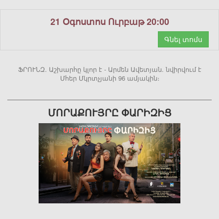
21 Օգոստոս Ուրբաթ 20:00
Գնել տոմս
ՖՐՈՒՆԶ. Աշխարհը կլոր է - Արմեն Ավետյան. նվիրվում է
Մհեր Մկրտչյանի 96 ամյակին։
ՄՈՐԱՔՈՒՅՐԸ ՓԱՐԻԶԻՑ