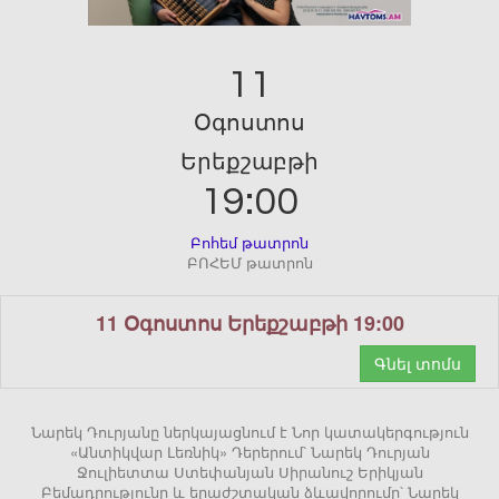
11
Օգոստոս
Երեքշաբթի
19:00
Բոհեմ թատրոն
ԲՈՀԵՄ թատրոն
11 Օգոստոս Երեքշաբթի 19:00
Գնել տոմս
Նարեկ Դուրյանը ներկայացնում է Նոր կատակերգություն
«Անտիկվար Լեռնիկ» Դերերում՝ Նարեկ Դուրյան
Ջուլիետտա Ստեփանյան Սիրանուշ Երիկյան
Բեմադրությունը և երաժշտական ձևավորումը՝ Նարեկ