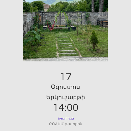
17
Օգոստոս
Երկուշաբթի
14:00
Eventhub
ԲՈՀԵՄ թատրոն