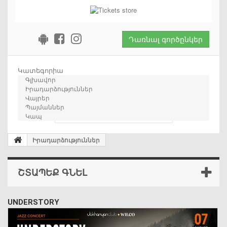
Դառնալ գործընկեր
Կատեգորիա
Գլխավոր
Իրադարձություններ
Վայրեր
Պայմաններ
որոնում
Կապ
Իրադարձություններ
ՇՏԱՊԵՔ ԳՆԵԼ
UNDERSTORY