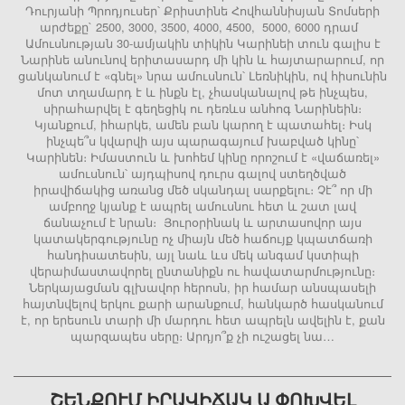
Դուրյանի Պրոդյուսեր՝ Քրիստինե Հովհաննիսյան Տոմսերի
արժեքը` 2500, 3000, 3500, 4000, 4500, 5000, 6000 դրամ
Ամուսնության 30-ամյակին տիկին Կարինեի տուն գալիս է
Նարինե անունով երիտասարդ մի կին և հայտարարում, որ
ցանկանում է «գնել» նրա ամուսնուն՝ Լեռնիկին, ով հիսունին
մոտ տղամարդ է և ինքն էլ, չհասկանալով թե ինչպես,
սիրահարվել է գեղեցիկ ու դեռևս անհոգ Նարինեին։
Կյանքում, իհարկե, ամեն բան կարող է պատահել։ Իսկ
ինչպե՞ս կվարվի այս պարագայում խաբված կինը՝
Կարինեն։ Իմաստուն և խոհեմ կինը որոշում է «վաճառել»
ամուսնուն՝ այդպիսով դուրս գալով ստեղծված
իրավիճակից առանց մեծ սկանդալ սարքելու։ Չէ՞ որ մի
ամբողջ կյանք է ապրել ամուսնու հետ և շատ լավ
ճանաչում է նրան։ Յուրօրինակ և արտասովոր այս
կատակերգությունը ոչ միայն մեծ հաճույք կպատճառի
հանդիսատեսին, այլ նաև ևս մեկ անգամ կստիպի
վերաիմաստավորել ընտանիքն ու հավատարմությունը։
Ներկայացման գլխավոր հերոսն, իր համար անսպասելի
հայտնվելով երկու քարի արանքում, հանկարծ հասկանում
է, որ երեսուն տարի մի մարդու հետ ապրելն ավելին է, քան
պարզապես սերը։ Արդյո՞ք չի ուշացել նա…
ՇԵՆՔՈՒՄ ԻՐԱՎԻՃԱԿ Ա ՓՈԽՎԵԼ