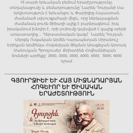
15 տարի երևանյան բեմում Երաժշտությունը,
տեղայնացումը և բեմադրությունը՝ Նարեկ Դուրյանի Սա
երկխոսություն է երևանցու և Փարիզից Հայաստան
ժամանած սփյուռքահայի միջև, որը ներկայացման
ժամանակ բուռն ծիծաղի ալիք է բարձրացնում, իսկ
իրականում խնդիր է, որի լուծումը կախված է գալիք օրերի
առաստաղից… Դերասանական կազմ՝ Նարեկ Դուրյան
Սերգեյ Ոսկանյան Արմեն Կարապետյան Սիրանուշ
Երիկյան Արմինկա Հովսեփյան Թելման Առաքելյան Արտակ
Մանուկյան Պրոդյուսեր՝ Քրիստինե Հովհաննիսյան
Տոմսերի արժեքը` 2500, 3000, 3500, 4000, 4500, 5000, 6000
դրամ
ԳՅՈՒՐՋԻԵՒ ԵՒ ՀԱՅ ՄԻՋՆԱԴԱՐՅԱՆ ՀՈ
ԳԵՒՈՐ ԵՒ ԾԻՍԱԿԱՆ ԵՐԱԺ
ՇՏՈՒԹՅՈՒՆ