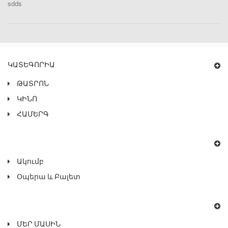
sdds
ԿԱՏԵԳՈՐԻԱ
ԹԱՏՐՈՆ
ԿԻՆՈ
ՀԱՄԵՐԳ
Ակումբ
Օպերա ԵՒ Բալետ
ՄԵՐ ՄԱՍԻՆ