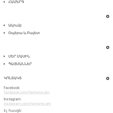
ՀԱՄԵՐԳ
Ակումբ
Օպերա ԵՒ Բալետ
ՄԵՐ ՄԱՍԻՆ
ՊԱՅՄԱՆՆԵՐ
ԿՈՆՏԱԿՏ
Facebook:
facebook.com/haytoms.am
Instagram:
instagram.com/haytoms.am
Էլ․ հասցե: