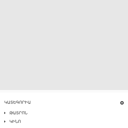
ԿԱՏԵԳՈՐԻԱ
ԹԱՏՐՈՆ
ԿԻՆՈ