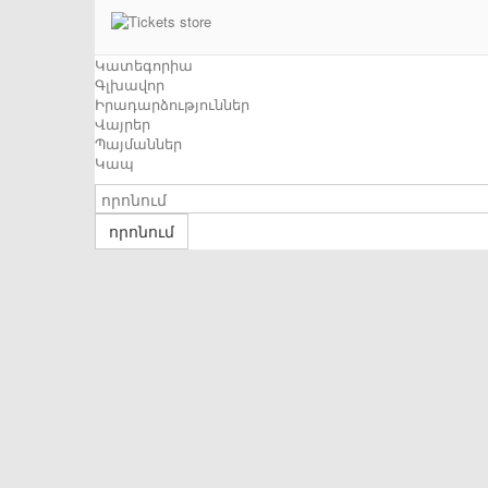
Կատեգորիա
Գլխավոր
Իրադարձություններ
Վայրեր
Պայմաններ
Կապ
որոնում