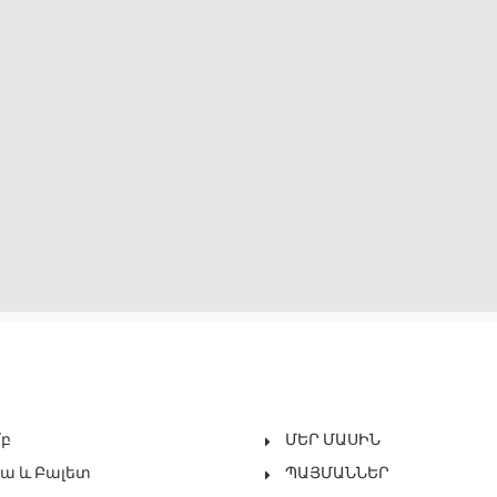
մբ
ՄԵՐ ՄԱՍԻՆ
ա ԵՒ Բալետ
ՊԱՅՄԱՆՆԵՐ