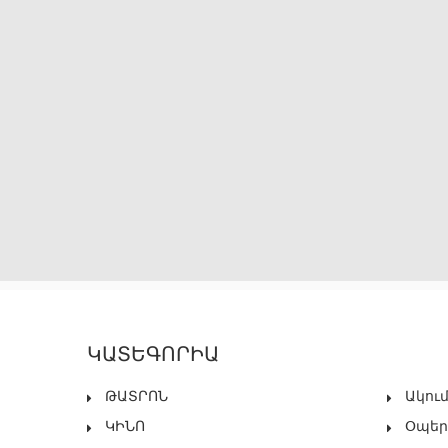
ԿԱՏԵԳՈՐԻԱ
ԹԱՏՐՈՆ
Ակու
ԿԻՆՈ
Օպեր