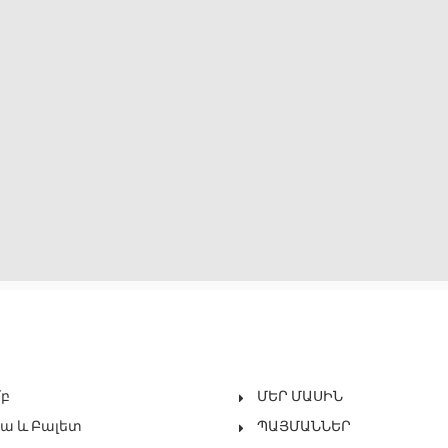
մբ
ՄԵՐ ՄԱՍԻՆ
ա ԵՒ Բալետ
ՊԱՅՄԱՆՆԵՐ