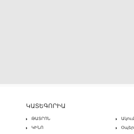
ԿԱՏԵԳՈՐԻԱ
ԹԱՏՐՈՆ
Ակու
ԿԻՆՈ
Օպեր