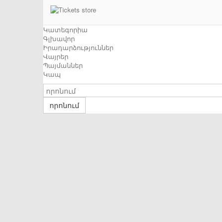
Կատեգորիա
Գլխավոր
Իրադարձություններ
Վայրեր
Պայմաններ
Կապ
որոնում