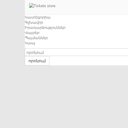
Կատեգորիա
Գլխավոր
Իրադարձություններ
Վայրեր
Պայմաններ
Կապ
որոնում