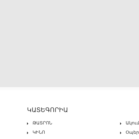
ԿԱՏԵԳՈՐԻԱ
ԹԱՏՐՈՆ
Ակու
ԿԻՆՈ
Օպեր