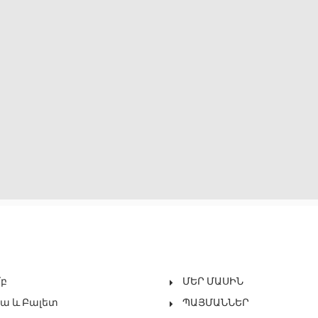
մբ
ՄԵՐ ՄԱՍԻՆ
ա ԵՒ Բալետ
ՊԱՅՄԱՆՆԵՐ