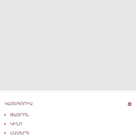
ԿԱՏԵԳՈՐԻԱ
ԹԱՏՐՈՆ
ԿԻՆՈ
ՀԱՄԵՐԳ