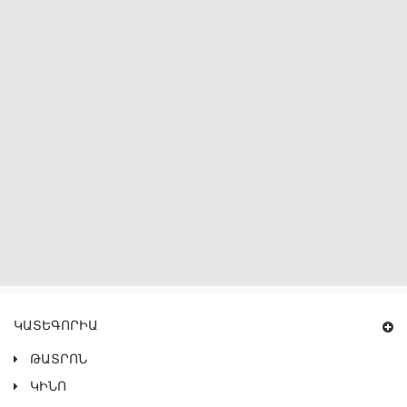
ԿԱՏԵԳՈՐԻԱ
ԹԱՏՐՈՆ
ԿԻՆՈ