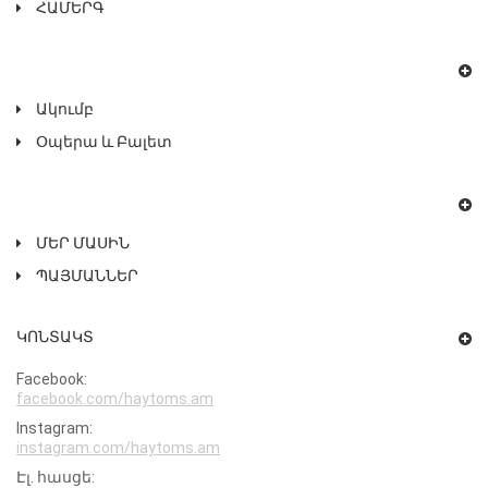
ՀԱՄԵՐԳ
Ակումբ
Օպերա ԵՒ Բալետ
ՄԵՐ ՄԱՍԻՆ
ՊԱՅՄԱՆՆԵՐ
ԿՈՆՏԱԿՏ
Facebook:
facebook.com/haytoms.am
Instagram:
instagram.com/haytoms.am
Էլ․ հասցե: