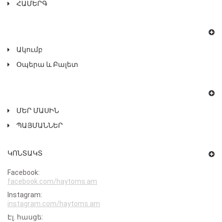
ՀԱՄԵՐԳ
Ակումբ
Օպերա ԵՒ Բալետ
ՄԵՐ ՄԱՍԻՆ
ՊԱՅՄԱՆՆԵՐ
ԿՈՆՏԱԿՏ
Facebook:
facebook.com/haytoms.am
Instagram:
instagram.com/haytoms.am
Էլ․ հասցե: