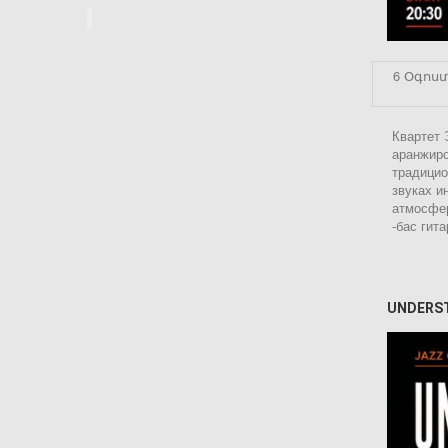
6 Օգոստ
Квартет 
аранжиро
традицио
звуках и
атмосфер
-бас гит
UNDERS