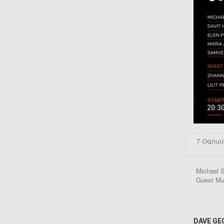
7 Օգոստ
Michael 
Guest Mus
DAVE GE