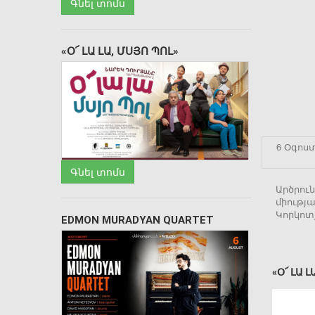
Գնել տոմս
«Օ՜ ԼԱ ԼԱ, ՄՍՅՈ ՊՈԼ»
6 Օգոստ
Գնել տոմս
Արծրու
միությ
Կորկոտ
EDMON MURADYAN QUARTET
«Օ՜ ԼԱ Լ