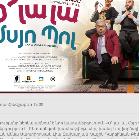
ոս Հինգշաբթի 19:00
ուրյանը ներկայացնում է Նոր կատակերգություն «Օ՜ լա լա, մսյ
րգություն է։ Ընտանեկան խառնաշփոթ, սեր, խանդ և զվարճալի 
ան Աննա Մարտիրոսյան Լիա Զախարյան Խաչիկ Դարբինյան Բեմադ