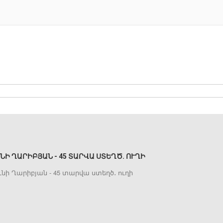
ՆԻ ՂԱՐԻԲՅԱՆ - 45 ՏԱՐՎԱ ՍՏԵՂԾ․ ՈՒՂԻ