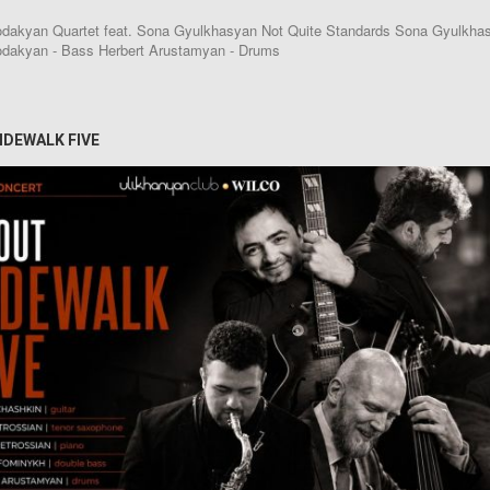
akyan Quartet feat. Sona Gyulkhasyan Not Quite Standards Sona Gyulkhasya
dakyan - Bass Herbert Arustamyan - Drums
IDEWALK FIVE