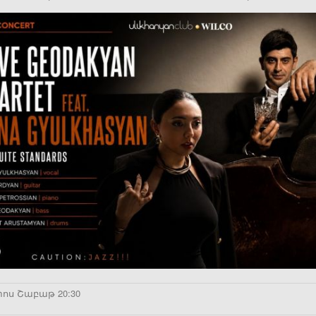
տոս Շաբաթ 20:30