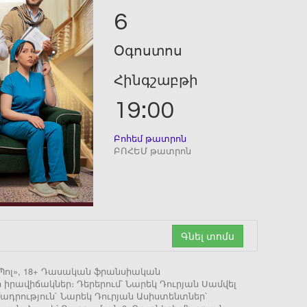
6
Օգոստոս
Հինգշաբթի
19:00
Բոհեմ թատրոն
ԲՈՀԵՄ թատրոն
Գնել տոմս
ո Պոլ», 18+ Դասական ֆրանսիական
իրավիճակներ։ Դերերում՝ Նարեկ Դուրյան Սամվել
րություն` Նարեկ Դուրյան Ասիստենտներ՝