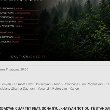
ոս Ուրբաթ 20:30
Suchyan - Trumpet Davit Hovsepyan - Tenor Saxophone Elen Poghosyan - Key
icians Zhanna Davtyan - Vocal Lilit Petrosyan - Kanon
ODAKYAN QUARTET FEAT. SONA GYULKHASYAN NOT QUITE STAND