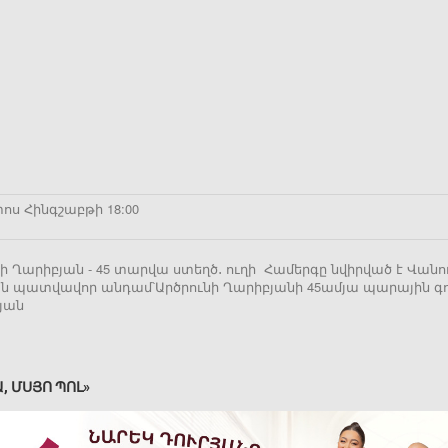
ոս Հինգշաբթի 18:00
նի Ղարիբյան - 45 տարվա ստեղծ․ ուղի Համերգը նվիրված է Վա
ան պատվավոր անդամ՝Արծրունի Ղարիբյանի 45ամյա պարային գո
յան
Ա, ՄՍՅՈ ՊՈԼ»