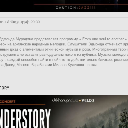
ոս Հինգշաբթի 20:30
Эдмонда Мурадяна представляет программу « From one soul to another »
вок на армянские народные мелодии. Слушатели Эдмонда отмечают ярк
нный джаз с элементами этнической музыки и рока. Многогранный твор
нструмента не оставит равнодушным никого из публики. Музыка молодог
у , каждый способен найти в ней что-то действительно близкое, резо
ара Давид Магоян -барабанами Милана Куликова - вокал
TORY