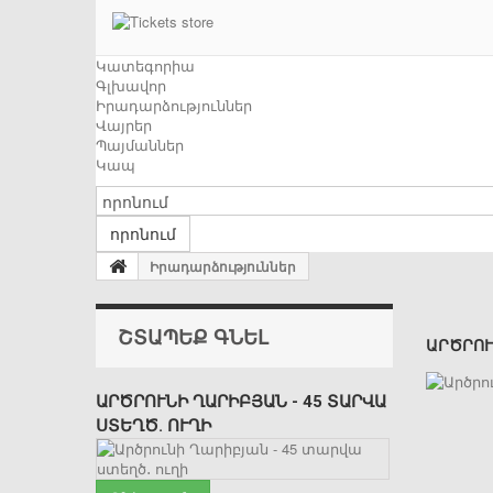
Կատեգորիա
Գլխավոր
Իրադարձություններ
Վայրեր
Պայմաններ
Կապ
որոնում
Իրադարձություններ
ՇՏԱՊԵՔ ԳՆԵԼ
ԱՐԾՐՈՒ
ԱՐԾՐՈՒՆԻ ՂԱՐԻԲՅԱՆ - 45 ՏԱՐՎԱ
ՍՏԵՂԾ․ ՈՒՂԻ