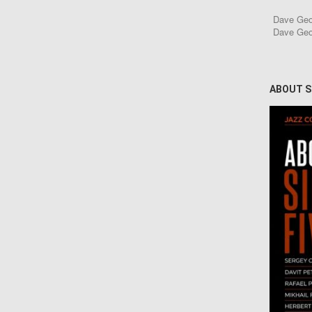
Dave Geod
Dave Geo
ABOUT S