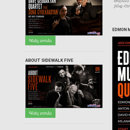
Թելման 
շենք Հեռ
EDMON 
Գնել տոմս
ABOUT SIDEWALK FIVE
Գնել տոմս