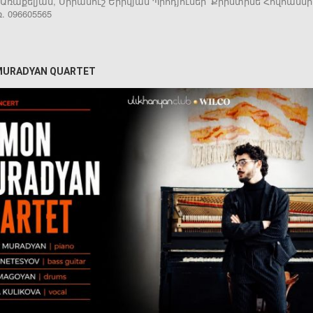
Առաքելյան, Սիրանուշ Երիկյան Պրոդյուսեր՝ Քրիստինե Հովհաննի
. 096605565
MURADYAN QUARTET