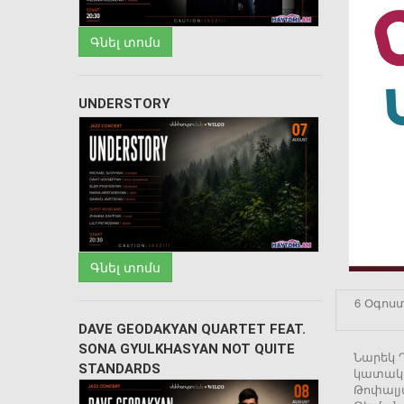
Գնել տոմս
UNDERSTORY
Գնել տոմս
6 Օգոստ
DAVE GEODAKYAN QUARTET FEAT.
SONA GYULKHASYAN NOT QUITE
Նարեկ Դ
STANDARDS
կատակե
Թոփալյ