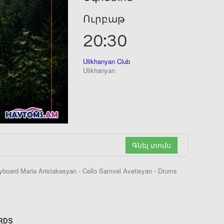
Ուրբաթ
20:30
Ulikhanyan Club
Ulikhanyan
Գնել տոմս
board Maria Aristakesyan - Cello Samvel Avetisyan - Drums
ARDS