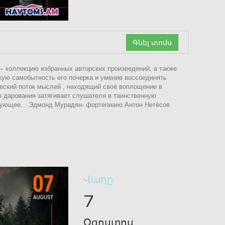
Գնել տոմս
 – коллекцию избранных авторских произведений, а также
ую самобытность его почерка и умение воссоединять
ческий поток мыслей , находящий своё воплощение в
о дарования затягивает слушателя в таинственную
нирующее. Эдмонд Мурадян- фортепиано Антон Нетёсов
Վաղը
7
Օգոստոս