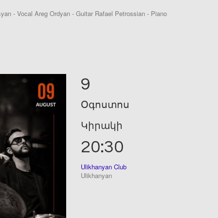
n - Vocal Areg Ordyan - Guitar Rafael Petrossian - Piano
9
Օգոստոս
Կիրակի
20:30
Ulikhanyan Club
Ulikhanyan