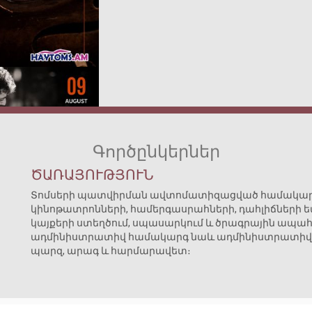
Գործընկերներ
Գնել տոմս
ԾԱՌԱՅՈՒԹՅՈՒՆ
Տոմսերի պատվիրման ավտոմատիզացված համակարգ
կինոթատրոնների, համերգասրահների, դահլիճների ե
կայքերի ստեղծում, սպասարկում և ծրագրային ապ
ադմինիստրատիվ համակարգ նաև ադմինիստրատիվ 
պարզ, արագ և հարմարավետ։
նել տոմս