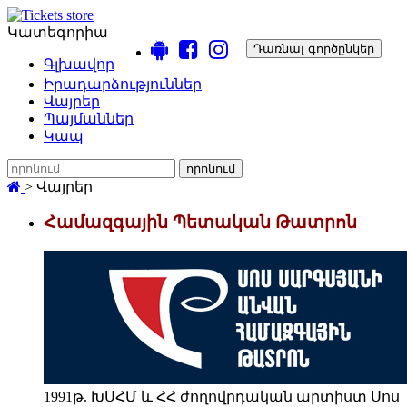
Կատեգորիա
Դառնալ գործընկեր
Գլխավոր
Իրադարձություններ
Վայրեր
Պայմաններ
Կապ
որոնում
>
Վայրեր
Համազգային Պետական Թատրոն
1991թ. ԽՍՀՄ և ՀՀ ժողովրդական արտիստ Սոս