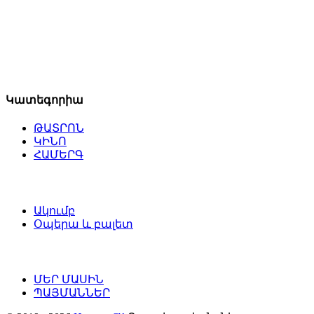
Կատեգորիա
ԹԱՏՐՈՆ
ԿԻՆՈ
ՀԱՄԵՐԳ
Ակումբ
Օպերա և բալետ
ՄԵՐ ՄԱՍԻՆ
ՊԱՅՄԱՆՆԵՐ