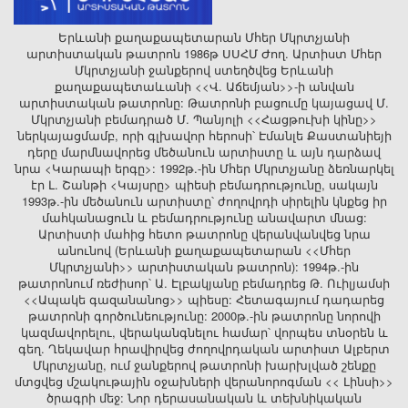
Երևանի քաղաքապետարան Մհեր Մկրտչյանի
արտիստական թատրոն 1986թ ՍՍՀՄ Ժող. Արտիստ Մհեր
Մկրտչյանի ջանքերով ստեղծվեց Երևանի
քաղաքապետաևանի <<Վ. Աճեմյան>>-ի անվան
արտիստական թատրոնը: Թատրոնի բացումը կայացավ Մ.
Մկրտչյանի բեմադրած Մ. Պանյոլի <<Հացթուխի կինը>>
ներկայացմամբ, որի գլխավոր հերոսի՝ Էմանլե Քաստանիեյի
դերը մարմնավորեց մեծանուն արտիստը և այն դարձավ
նրա <Կարապի երգը>: 1992թ.-ին Մհեր Մկրտչյանը ձեռնարկել
էր Լ. Շանթի <Կայսրը> պիեսի բեմադրությունը, սակայն
1993թ.-ին մեծանուն արտիստը՝ ժողովրդի սիրելին կնքեց իր
մահկանացուն և բեմադրությունը անավարտ մնաց:
Արտիստի մահից հետո թատրոնը վերանվանվեց նրա
անունով (Երևանի քաղաքապետարան <<Մհեր
Մկրտչյանի>> արտիստական թատրոն): 1994թ.-ին
թատրոնում ռեժիսոր՝ Ա. Էլբակյանը բեմադրեց Թ. Ուիլյամսի
<<Ապակե գազանանոց>> պիեսը: Հետագայում դադարեց
թատրոնի գործունեությունը: 2000թ.-ին թատրոնը նորովի
կազմավորելու, վերականգնելու համար՝ վորպես տնօրեն և
գեղ. Ղեկավար հրավիրվեց ժողովրդական արտիստ Ալբերտ
Մկրտչյանը, ում ջանքերով թատրոնի խարխլված շենքը
մտցվեց մշակութային օջախների վերանորոգման << Լինսի>>
ծրագրի մեջ: Նոր դերասանական և տեխնիկական