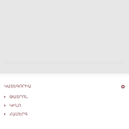
ԿԱՏԵԳՈՐԻԱ
ԹԱՏՐՈՆ
ԿԻՆՈ
ՀԱՄԵՐԳ