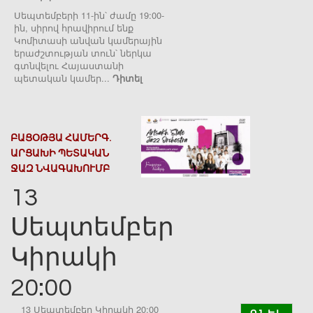
Սեպտեմբերի 11-ին՝ ժամը 19:00-
ին, սիրով հրավիրում ենք
Կոմիտասի անվան կամերային
երաժշտության տուն՝ ներկա
գտնվելու Հայաստանի
պետական կամեր...
Դիտել
ԲԱՑՕԹՅԱ ՀԱՄԵՐԳ.
ԱՐՑԱԽԻ ՊԵՏԱԿԱՆ
ՋԱԶ ՆՎԱԳԱԽՈՒՄԲ
13
Սեպտեմբեր
Կիրակի
20:00
13 Սեպտեմբեր Կիրակի 20:00