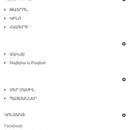
ԹԱՏՐՈՆ
ԿԻՆՈ
ՀԱՄԵՐԳ
Ակումբ
Օպերա ԵՒ Բալետ
ՄԵՐ ՄԱՍԻՆ
ՊԱՅՄԱՆՆԵՐ
ԿՈՆՏԱԿՏ
Facebook: