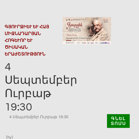
ԳՅՈՒՐՋԻԵՒ ԵՒ ՀԱՅ ՄԻ
ՋՆԱԴԱՐՅԱՆ ՀՈ
ԳԵՒՈՐ ԵՒ ԾԻՍԱ
ԿԱՆ ԵՐԱԺ
ՇՏՈՒԹՅՈՒՆ
4
Սեպտեմբեր
Ուրբաթ
19:30
4 Սեպտեմբեր Ուրբաթ 19:30
ԳՆԵԼ
ՏՈՄՍ
[hy]