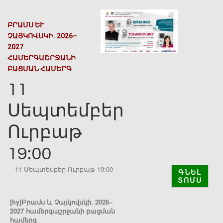
ԲՐԱՄՍ ԵՒ Չ
ԱՅԿՈՎՍԿԻ. 2026–2
027 Հ
ԱՄԵՐԳԱՇՐՋԱՆԻ Բ
ԱՑՄԱՆ ՀԱՄԵՐԳ
11
Սեպտեմբեր
Ուրբաթ
19:00
11 Սեպտեմբեր Ուրբաթ 19:00
ԳՆԵԼ
ՏՈՄՍ
[hy]Բր
ամս և
Չ
այկովսկի.
2026–
2027 համերգաշրջանի բացման
համերգ