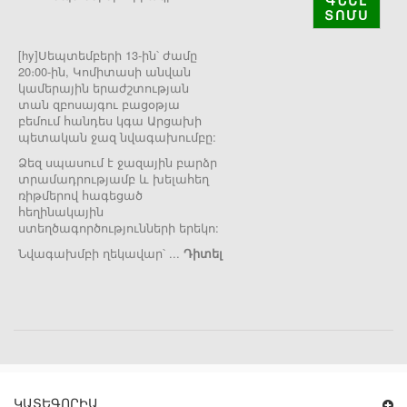
ԳՆԵԼ
ՏՈՄՍ
[hy]Սեպտեմբերի 13-ին՝ ժամը
20։00-ին, Կոմիտասի անվան
կամերային երաժշտության
տան զբոսայգու բացօթյա
բեմում հանդես կգա Արցախի
պետական ջազ նվագախումբը:
Ձեզ սպասում է ջազային բարձր
տրամադրությամբ և խելահեղ
ռիթմերով հագեցած
հեղինակային
ստեղծագործությունների երեկո:
Նվագախմբի ղեկավար՝ ...
Դիտել
ԿԱՏԵԳՈՐԻԱ