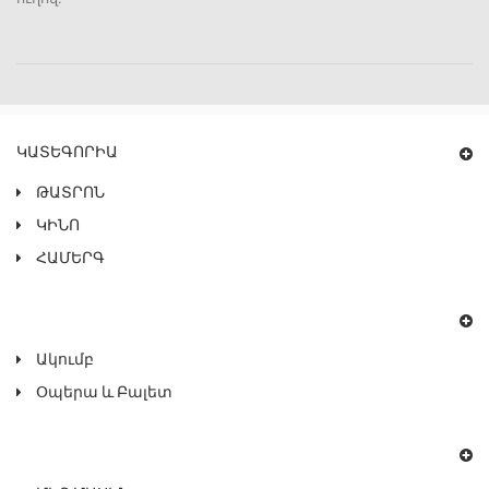
ԿԱՏԵԳՈՐԻԱ
ԹԱՏՐՈՆ
ԿԻՆՈ
ՀԱՄԵՐԳ
Ակումբ
Օպերա ԵՒ Բալետ