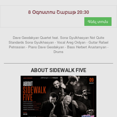
8 Օգոստոս Շաբաթ 20:30
Գնել տոմս
Dave Geodakyan Quartet feat. Sona Gyulkhasyan Not Quite
Standards Sona Gyulkhasyan - Vocal Areg Ordyan - Guitar Rafael
Petrossian - Piano Dave Geodakyan - Bass Herbert Arustamyan -
Drums
ABOUT SIDEWALK FIVE