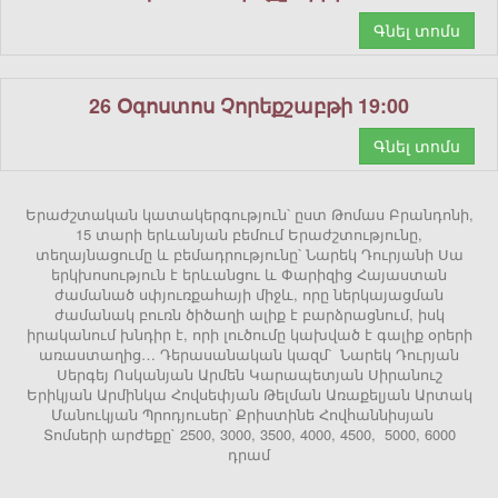
Գնել տոմս
26 Օգոստոս Չորեքշաբթի 19:00
Գնել տոմս
Երաժշտական կատակերգություն՝ ըստ Թոմաս Բրանդոնի,
15 տարի երևանյան բեմում Երաժշտությունը,
տեղայնացումը և բեմադրությունը՝ Նարեկ Դուրյանի Սա
երկխոսություն է երևանցու և Փարիզից Հայաստան
ժամանած սփյուռքահայի միջև, որը ներկայացման
ժամանակ բուռն ծիծաղի ալիք է բարձրացնում, իսկ
իրականում խնդիր է, որի լուծումը կախված է գալիք օրերի
առաստաղից… Դերասանական կազմ՝ Նարեկ Դուրյան
Սերգեյ Ոսկանյան Արմեն Կարապետյան Սիրանուշ
Երիկյան Արմինկա Հովսեփյան Թելման Առաքելյան Արտակ
Մանուկյան Պրոդյուսեր՝ Քրիստինե Հովհաննիսյան
Տոմսերի արժեքը` 2500, 3000, 3500, 4000, 4500, 5000, 6000
դրամ