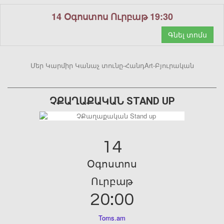
14 Օգոստոս Ուրբաթ 19:30
Գնել տոմս
Մեր Կարմիր Կանաչ տունը-ՀանդArt-Բյուրական
ՉՔԱՂԱՔԱԿԱՆ STAND UP
14
Օգոստոս
Ուրբաթ
20:00
Toms.am