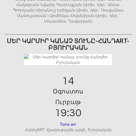
Հակոբյան) Նվարդ Դուդուկչյան (փոխ. դեր.՝ Աննա
Պողոսյան) Սիրանուշ Երիկյան (փոխ. դեր.՝ Ռուզաննա
Մանուչարյան ) Արմինկա Հովսեփյան (փոխ. դեր.՝
Սուսաննա Ղազարյան)
ՄԵՐ ԿԱՐՄԻՐ ԿԱՆԱՉ ՏՈՒՆԸ-ՀԱՆԴART-
ԲՅՈՒՐԱԿԱՆ
14
Օգոստոս
Ուրբաթ
19:30
Toms.am
ՀանդART մշակութային այգի․ Բյուրական