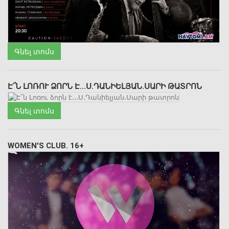
Գնել տոմս
Է՜Ն ԼՈՌՈՒ ՁՈՐՆ Է․․․Ս․ԴԱՆԻԵԼՅԱՆ․ՍԱՐԻ ԹԱՏՐՈՆ
Գնել տոմս
WOMEN'S CLUB. 16+