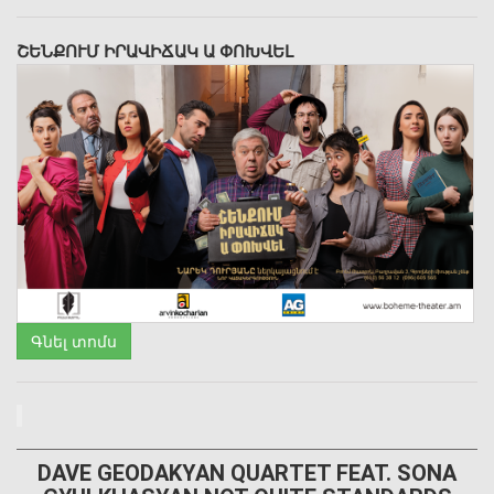
ՇԵՆՔՈՒՄ ԻՐԱՎԻՃԱԿ Ա ՓՈԽՎԵԼ
Գնել տոմս
DAVE GEODAKYAN QUARTET FEAT. SONA