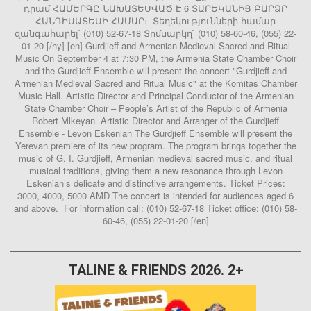
դրամ ՀԱՄԵՐԳԸ ՆԱԽԱՏԵՍՎԱԾ Է 6 ՏԱՐԵԿԱՆԻՑ ԲԱՐՁՐ
ՀԱՆԴԻՍԱՏԵՍԻ ՀԱՄԱՐ։ Տեղեկությունների համար
զանգահարել՝ (010) 52-67-18 Տոմսարկղ` (010) 58-60-46, (055) 22-
01-20 [/hy] [en] Gurdjieff and Armenian Medieval Sacred and Ritual
Music On September 4 at 7:30 PM, the Armenia State Chamber Choir
and the Gurdjieff Ensemble will present the concert "Gurdjieff and
Armenian Medieval Sacred and Ritual Music" at the Komitas Chamber
Music Hall. Artistic Director and Principal Conductor of the Armenian
State Chamber Choir – People’s Artist of the Republic of Armenia
Robert Mlkeyan Artistic Director and Arranger of the Gurdjieff
Ensemble - Levon Eskenian The Gurdjieff Ensemble will present the
Yerevan premiere of its new program. The program brings together the
music of G. I. Gurdjieff, Armenian medieval sacred music, and ritual
musical traditions, giving them a new resonance through Levon
Eskenian’s delicate and distinctive arrangements. Ticket Prices:
3000, 4000, 5000 AMD The concert is intended for audiences aged 6
and above. For information call: (010) 52-67-18 Ticket office: (010) 58-
60-46, (055) 22-01-20 [/en]
TALINE & FRIENDS 2026. 2+