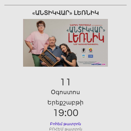
«ԱՆՏԻԿՎԱՐ» ԼԵՌՆԻԿ
11
Օգոստոս
Երեքշաբթի
19:00
Բոհեմ թատրոն
ԲՈՀԵՄ թատրոն