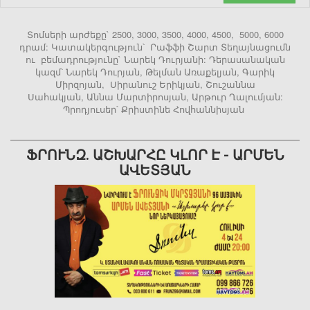
Տոմսերի արժեքը` 2500, 3000, 3500, 4000, 4500, 5000, 6000
դրամ: Կատակերգություն՝ Րաֆֆի Շարտ Տեղայնացումն
ու բեմադրությունը` Նարեկ Դուրյանի: Դերասանական
կազմ՝ Նարեկ Դուրյան, Թելման Առաքելյան, Գարիկ
Միրզոյան, Սիրանուշ Երիկյան, Շուշաննա
Սահակյան, Աննա Մարտիրոսյան, Արթուր Ղալումյան:
Պրոդյուսեր՝ Քրիստինե Հովհաննիսյան
ՖՐՈՒՆԶ. ԱՇԽԱՐՀԸ ԿԼՈՐ Է - ԱՐՄԵՆ
ԱՎԵՏՅԱՆ