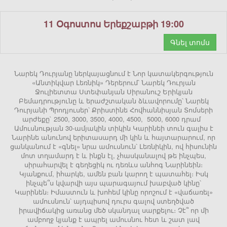
11 Օգոստոս Երեքշաբթի 19:00
Գնել տոմս
Նարեկ Դուրյանը ներկայացնում է Նոր կատակերգություն
«Անտիկվար Լեռնիկ» Դերերում՝ Նարեկ Դուրյան
Ջուլիետտա Ստեփանյան Սիրանուշ Երիկյան
Բեմադրությունը և երաժշտական ձևավորումը՝ Նարեկ
Դուրյանի Պրոդյուսեր՝ Քրիստինե Հովհաննիսյան Տոմսերի
արժեքը` 2500, 3000, 3500, 4000, 4500, 5000, 6000 դրամ
Ամուսնության 30-ամյակին տիկին Կարինեի տուն գալիս է
Նարինե անունով երիտասարդ մի կին և հայտարարում, որ
ցանկանում է «գնել» նրա ամուսնուն՝ Լեռնիկին, ով հիսունին
մոտ տղամարդ է և ինքն էլ, չհասկանալով թե ինչպես,
սիրահարվել է գեղեցիկ ու դեռևս անհոգ Նարինեին։
Կյանքում, իհարկե, ամեն բան կարող է պատահել։ Իսկ
ինչպե՞ս կվարվի այս պարագայում խաբված կինը՝
Կարինեն։ Իմաստուն և խոհեմ կինը որոշում է «վաճառել»
ամուսնուն՝ այդպիսով դուրս գալով ստեղծված
իրավիճակից առանց մեծ սկանդալ սարքելու։ Չէ՞ որ մի
ամբողջ կյանք է ապրել ամուսնու հետ և շատ լավ