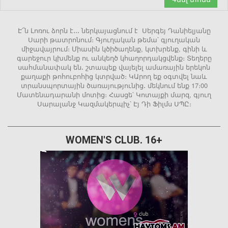
Է՜ն Լոռու ձորն է․․․ ներկայացնում է Սերգեյ Դանիելյանը
Սարի թատրոնում։ Գյուղական թեմա՝ գյուղական
միջավայրում։ Միասին կծիծաղենք, կտխրենք, գինի և
գարեջուր կխմենք ու անկեղծ կհաղորդակցվենք։ Տեղերը
սահմանափակ են․ շտապեք վայելել ամառային երեկոն
քաղաքի թոհուբոհից կտրված։ ԿԱրող եք օգտվել նաև
տրանսպորտային ծառայությունից․ մեկնում ենք 17։00
Մատենադարանի մոտից։ Հասցե՝ Կոտայքի մարզ, գյուղ
Սարալանջ Կազմակերպիչ՝ Էյ Դի Ֆիլմս ՍՊԸ։
WOMEN'S CLUB. 16+