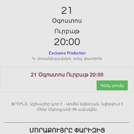
21
Օգոստոս
Ուրբաթ
20:00
Exclusive Production
Կ․ Ստանիսլավսկու անվ․ թատրոն
21 Օգոստոս Ուրբաթ 20:00
Գնել տոմս
ՖՐՈՒՆԶ. Աշխարհը կլոր է - Արմեն Ավետյան. նվիրվում է
Մհեր Մկրտչյանի 96 ամյակին։
ՄՈՐԱՔՈՒՅՐԸ ՓԱՐԻԶԻՑ