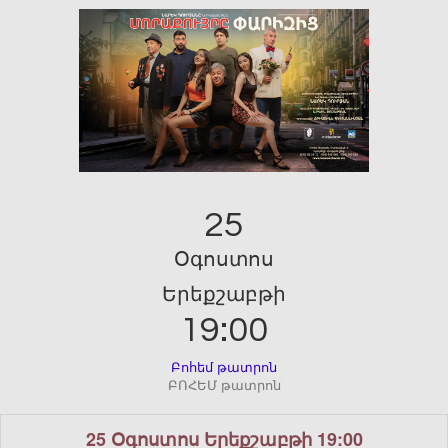
25
Օգոստոս
Երեքշաբթի
19:00
Բոհեմ թատրոն
ԲՈՀԵՄ թատրոն
25 Օգոստոս Երեքշաբթի 19:00