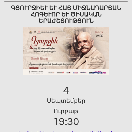
ԳՅՈՒՐՋԻԵՒ ԵՒ ՀԱՅ ՄԻՋՆԱԴԱՐՅԱՆ ՀՈ
ԳԵՒՈՐ ԵՒ ԾԻՍԱԿԱՆ ԵՐԱԺ
ՇՏՈՒԹՅՈՒՆ
4
Սեպտեմբեր
Ուրբաթ
19:30