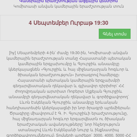
Կամերային երաժշտության ազգային կենտրոն
Կոմիտասի անվան կամերային երաժշտության տուն
4 Սեպտեմբեր Ուրբաթ 19:30
Գնել տոմս
[hy] Սեպտեմբերի 4-ին՝ ժամը 19։30-ին, Կոմիտասի անվան
կամերային երաժշտության տանը Հայաստանի պետական
կամերային երգչախումբը և Գյուրջիև անսամբլը
կներկայացնեն «Գյուրջիև և հայ միջնադարյան հոգևոր և
ծիսական երաժշտություն» խորագրով համերգը։
Հայաստանի պետական կամերային երգչախմբի
գեղարվեստական ղեկավար և գլխավոր դիրիժոր՝ ՀՀ
ժողովրդական արտիստ Ռոբերտ Մլքեյան Գյուրջիև
անսամբլի գեղարվեստական ղեկավար և գործիքավորող՝
Լևոն Էսկենյան Գյուրջիև անսամբլը երևանյան
հանդիսատեսին կներկայացնի իր նոր ծրագրի պրեմիերան։
Ծրագիրը միավորում է Գ. Ի. Գյուրջիևի երաժշտությունը,
հայ միջնադարյան հոգևոր երգարվեստն ու ծիսական
երաժշտական ավանդույթները՝ նոր հնչեղություն
ստանալով Լևոն Էսկենյանի նուրբ և ինքնատիպ
գործիքավորումներում։ Տոմսերի արժեքը` 3000, 4000, 5000 ՀՀ