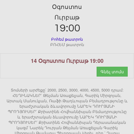
Օգոստոս
Ուրբաթ
19:00
Բոհեմ թատրոն
ԲՈՀԵՄ թատրոն
14 Օգոստոս Ուրբաթ 19:00
Գնել տոմս
Տոմսերի արժեքը` 2000, 2500, 3000, 4000, 4500, 5000 դրամ:
ՀԵՂԻՆԱԿՆԵՐ՝ Թելման Առաքելյան, Գարիկ Միրզոյան,
Արտակ Մանուկյան, Ռաֆի Թադևոսյան Բեմադրությունը և
երաժշտական ձևավորումը ՆԱՐԵԿ ԴՈՒՐՅԱՆԻ
ՊՐՈԴՅՈՒՍԵՐ՝ Քրիստինե Հովհաննիսյան Բեմադրությունը
և երաժշտական ձևավորումը ՆԱՐԵԿ ԴՈՒՐՅԱՆԻ
ՊՐՈԴՅՈՒՍԵՐ՝ Քրիստինե Հովհաննիսյան Դերասանական
կազմ՝ Նարեկ Դուրյան Թելման Առաքելյան Գարիկ
Միրզոյան Թամարա Պետրոսյան (փոխ. դեր.՝ Զառա