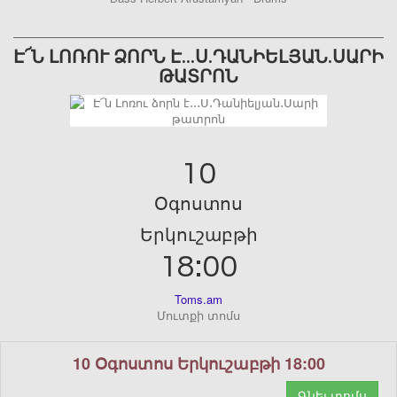
Է՜Ն ԼՈՌՈՒ ՁՈՐՆ Է․․․Ս․ԴԱՆԻԵԼՅԱՆ․ՍԱՐԻ
ԹԱՏՐՈՆ
10
Օգոստոս
Երկուշաբթի
18:00
Toms.am
Մուտքի տոմս
10 Օգոստոս Երկուշաբթի 18:00
Գնել տոմս