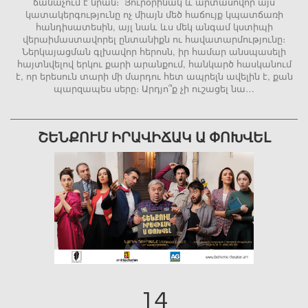
ճանաչում է նրան։ Յուրօրինակ և արտասովոր այս
կատակերգությունը ոչ միայն մեծ հաճույք կպատճառի
հանդիսատեսին, այլ նաև ևս մեկ անգամ կստիպի
վերաիմաստավորել ընտանիքն ու հավատարմությունը։
Ներկայացման գլխավոր հերոսն, իր համար անսպասելի
հայտնվելով երկու քարի արանքում, հանկարծ հասկանում
է, որ երեսուն տարի մի մարդու հետ ապրելն ավելին է, քան
պարզապես սերը։ Արդյո՞ք չի ուշացել նա…
ՇԵՆՔՈՒՄ ԻՐԱՎԻՃԱԿ Ա ՓՈԽՎԵԼ
14