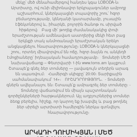
մեկը՝ մեծ մենահամերգով հանդես կգա LOBODA-ն։
Արտիստը, ով ունի միլիոնավոր երկրպագուներ ամբողջ
աշխարհում, կներկայացնի տպավորիչ շոու՝ հզոր
բեմադրությամբ, կենդանի կատարմամբ, լուսային
էֆեկտներով և, իհարկե, բոլորին ծանոթ ու սիրված
հիթերով։ Բաց մի՛ թողեք ժամանակակից փոփ
երաժշտության ամենավառ աստղերից մեկի հետ բաց
երկնքի տակ անմոռանալի երաժշտական երեկո
անցկացնելու հնարավորությունը։ LOBODA-ն կներկայացնի
շոու, որտեղ միավորվում են ոճը, հզոր ձայնն ու անկեղծ
էմոցիաները՝ իդեալական համադրությամբ։ Տոմսերի ՄԵԾ
նախավաճառք – Փետրվարի 1-ին www.toms.am կայքում։
Շտապե՛ք գնել ձեր տոմսերը — լավագույն տեղերն արագ
են սպառվում։ Համերգի սկիզբը՝ 20:00։ Տարիքային
սահմանափակում՝ 14+։ ՈՒՇԱԴՐՈՒԹՅՈՒՆ․ - Տոմսերի
գներն ավելանալու են։ Շտապե՛ք ամրագրել ձեր տոմսերը։ -
Տոմսերը վաճառվում են միայն պաշտոնական
գործընկերների հարթակներում։ Այլ աղբյուրներից տոմսեր
ձեռք բերելիս, հիշեք, որ կարող եք խաբվել և բաց թողնել
ձեր սիրելի արտիստի համերգին ներկա գտնվելու
հնարավորությունը։
ԱՐԿԱԴԻ ԴՈՒՄԻԿՅԱՆ | ՄԵԾ