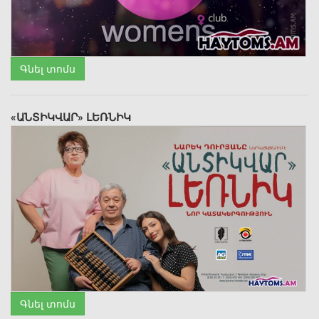
Գնել տոմս
«ԱՆՏԻԿՎԱՐ» ԼԵՌՆԻԿ
Գնել տոմս