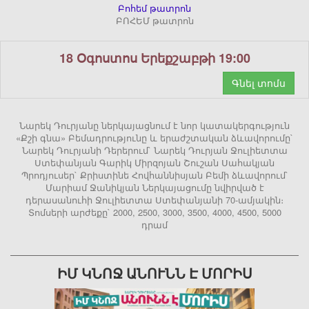
Բոհեմ թատրոն
ԲՈՀԵՄ թատրոն
18 Օգոստոս Երեքշաբթի 19:00
Գնել տոմս
Նարեկ Դուրյանը ներկայացնում է նոր կատակերգություն
«Քշի գնա» Բեմադրությունը և երաժշտական ձևավորումը`
Նարեկ Դուրյանի Դերերում` Նարեկ Դուրյան Ջուլիետտա
Ստեփանյան Գարիկ Միրզոյան Շուշան Սահակյան
Պրոդյուսեր` Քրիստինե Հովհաննիսյան Բեմի ձևավորում`
Մարիամ Ջանիկյան Ներկայացումը նվիրված է
դերասանուհի Ջուլիետտա Ստեփանյանի 70-ամյակին։
Տոմսերի արժեքը` 2000, 2500, 3000, 3500, 4000, 4500, 5000
դրամ
ԻՄ ԿՆՈՋ ԱՆՈՒՆՆ Է ՄՈՐԻՍ