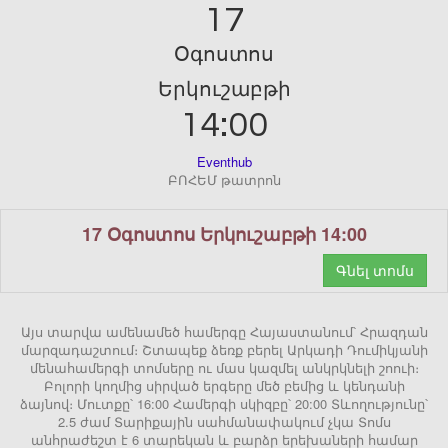
17
Օգոստոս
Երկուշաբթի
14:00
Eventhub
ԲՈՀԵՄ թատրոն
17 Օգոստոս Երկուշաբթի 14:00
Գնել տոմս
Այս տարվա ամենամեծ համերգը Հայաստանում՝ Հրազդան
մարզադաշտում։ Շտապեք ձեռք բերել Արկադի Դումիկյանի
մենահամերգի տոմսերը ու մաս կազմել անկրկնելի շոուի։
Բոլորի կողմից սիրված երգերը մեծ բեմից և կենդանի
ձայնով։ Մուտքը՝ 16:00 Համերգի սկիզբը՝ 20:00 Տևողությունը՝
2.5 ժամ Տարիքային սահմանափակում չկա Տոմս
անհրաժեշտ է 6 տարեկան և բարձր երեխաների համար