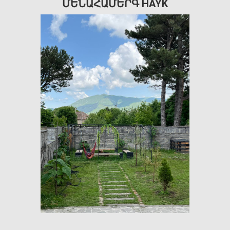
ՄԵՆԱՀԱՄԵՐԳ HAYK