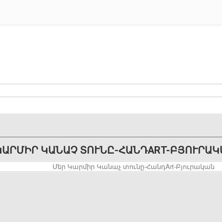
ԿԱՐՄԻՐ ԿԱՆԱՉ ՏՈՒՆԸ-ՀԱՆԴART-ԲՅՈՒՐԱԿ