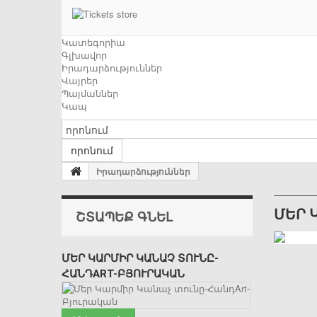
Կատեգորիա
Գլխավոր
Իրադարձություններ
Վայրեր
Պայմաններ
Կապ
որոնում
Իրադարձություններ
ՄԵՐ 
ՇՏԱՊԵՔ ԳՆԵԼ
ՄԵՐ ԿԱՐՄԻՐ ԿԱՆԱՉ ՏՈՒՆԸ-
ՀԱՆԴART-ԲՅՈՒՐԱԿԱՆ