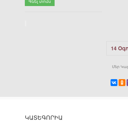
Գնել տոմս
14 Օգ
Մեր Կա
ԿԱՏԵԳՈՐԻԱ