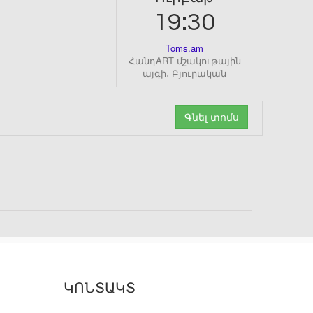
19:30
Toms.am
ՀանդART մշակութային
այգի․ Բյուրական
Գնել տոմս
ԿՈՆՏԱԿՏ