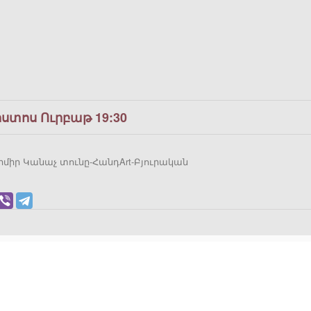
ոստոս Ուրբաթ 19:30
րմիր Կանաչ տունը-ՀանդArt-Բյուրական