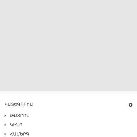
ԿԱՏԵԳՈՐԻԱ
ԹԱՏՐՈՆ
ԿԻՆՈ
ՀԱՄԵՐԳ