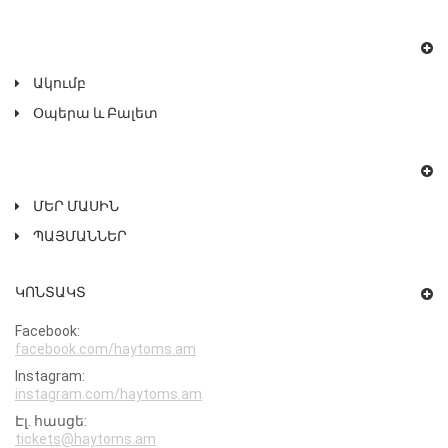
Ակումբ
Օպերա ԵՒ Բալետ
ՄԵՐ ՄԱՍԻՆ
ՊԱՅՄԱՆՆԵՐ
ԿՈՆՏԱԿՏ
Facebook:
facebook.com/haytoms.am
Instagram:
instagram.com/haytoms.am
Էլ․ հասցե:
tickets@haytoms.am