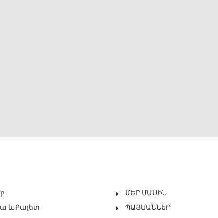
մբ
ՄԵՐ ՄԱՍԻՆ
ա ԵՒ Բալետ
ՊԱՅՄԱՆՆԵՐ