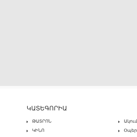
ԿԱՏԵԳՈՐԻԱ
ԹԱՏՐՈՆ
Ակու
ԿԻՆՈ
Օպեր