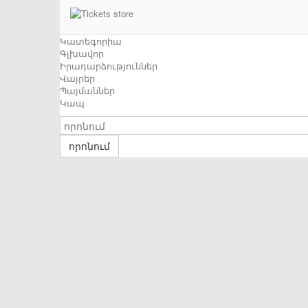
Կատեգորիա
Գլխավոր
Իրադարձություններ
Վայրեր
Պայմաններ
Կապ
որոնում