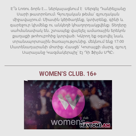
Է՜ն Լոռու ձորն է․․․ ներկայացնում է Սերգեյ Դանիելյանը
Սարի թատրոնում։ Գյուղական թեմա՝ գյուղական
միջավայրում։ Միասին կծիծաղենք, կտխրենք, գինի և
գարեջուր կխմենք ու անկեղծ կհաղորդակցվենք։ Տեղերը
սահմանափակ են․ շտապեք վայելել ամառային երեկոն
քաղաքի թոհուբոհից կտրված։ ԿԱրող եք օգտվել նաև
տրանսպորտային ծառայությունից․ մեկնում ենք 17։00
Մատենադարանի մոտից։ Հասցե՝ Կոտայքի մարզ, գյուղ
Սարալանջ Կազմակերպիչ՝ Էյ Դի Ֆիլմս ՍՊԸ։
WOMEN'S CLUB. 16+