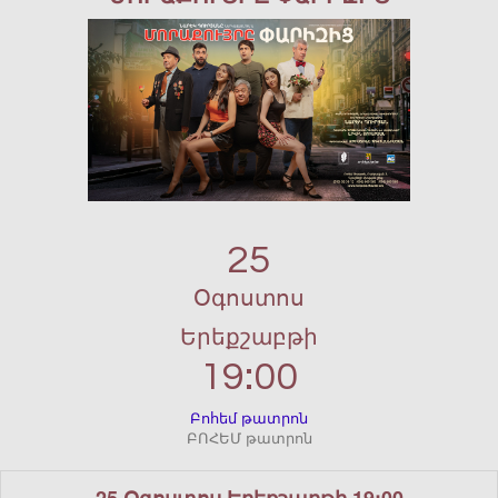
25
Օգոստոս
Երեքշաբթի
19:00
Բոհեմ թատրոն
ԲՈՀԵՄ թատրոն
25 Օգոստոս Երեքշաբթի 19:00