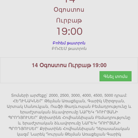
Օգոստոս
Ուրբաթ
19:00
Բոհեմ թատրոն
ԲՈՀԵՄ թատրոն
14 Օգոստոս Ուրբաթ 19:00
Գնել տոմս
Տոմսերի արժեքը` 2000, 2500, 3000, 4000, 4500, 5000 դրամ:
ՀԵՂԻՆԱԿՆԵՐ՝ Թելման Առաքելյան, Գարիկ Միրզոյան,
Արտակ Մանուկյան, Ռաֆի Թադևոսյան Բեմադրությունը և
երաժշտական ձևավորումը ՆԱՐԵԿ ԴՈՒՐՅԱՆԻ
ՊՐՈԴՅՈՒՍԵՐ՝ Քրիստինե Հովհաննիսյան Բեմադրությունը
և երաժշտական ձևավորումը ՆԱՐԵԿ ԴՈՒՐՅԱՆԻ
ՊՐՈԴՅՈՒՍԵՐ՝ Քրիստինե Հովհաննիսյան Դերասանական
կազմ՝ Նարեկ Դուրյան Թելման Առաքելյան Գարիկ