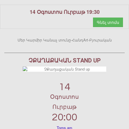
14 Օգոստոս Ուրբաթ 19:30
Գնել տոմս
Մեր Կարմիր Կանաչ տունը-ՀանդArt-Բյուրական
ՉՔԱՂԱՔԱԿԱՆ STAND UP
14
Օգոստոս
Ուրբաթ
20:00
Toms.am