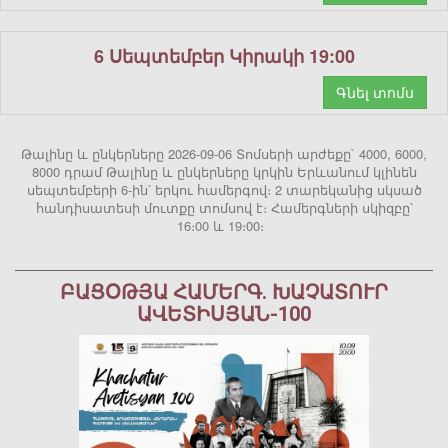
6 Սեպտեմբեր Կիրակի 19:00
Գնել տոմս
Թալինը և ընկերները 2026-09-06 Տոմսերի արժեքը` 4000, 6000,
8000 դրամ Թալինը և ընկերները կրկին Երևանում կլինեն
սեպտեմբերի 6-ին՝ երկու համերգով։ 2 տարեկանից սկսած
հանդիսատեսի մուտքը տոմսով է։ Համերգների սկիզբը՝
16։00 և 19։00։
ԲԱՑՕԹՅԱ ՀԱՄԵՐԳ. ԽԱՉԱՏՈՒՐ
ԱՎԵՏԻՍՅԱՆ-100