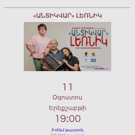
«ԱՆՏԻԿՎԱՐ» ԼԵՌՆԻԿ
11
Օգոստոս
Երեքշաբթի
19:00
Բոհեմ թատրոն