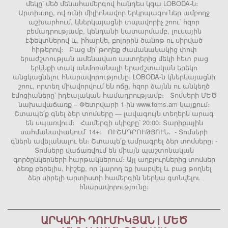
մեկը՝ մեծ մենահամերգով հանդես կգա LOBODA-ն։
Արտիստը, ով ունի միլիոնավոր երկրպագուներ ամբողջ
աշխարհում, կներկայացնի տպավորիչ շոու՝ հզոր
բեմադրությամբ, կենդանի կատարմամբ, լուսային
էֆեկտներով և, իհարկե, բոլորին ծանոթ ու սիրված
հիթերով։ Բաց մի՛ թողեք ժամանակակից փոփ
երաժշտության ամենավառ աստղերից մեկի հետ բաց
երկնքի տակ անմոռանալի երաժշտական երեկո
անցկացնելու հնարավորությունը։ LOBODA-ն կներկայացնի
շոու, որտեղ միավորվում են ոճը, հզոր ձայնն ու անկեղծ
էմոցիաները՝ իդեալական համադրությամբ։ Տոմսերի ՄԵԾ
նախավաճառք – Փետրվարի 1-ին www.toms.am կայքում։
Շտապե՛ք գնել ձեր տոմսերը — լավագույն տեղերն արագ
են սպառվում։ Համերգի սկիզբը՝ 20:00։ Տարիքային
սահմանափակում՝ 14+։ ՈՒՇԱԴՐՈՒԹՅՈՒՆ․ - Տոմսերի
գներն ավելանալու են։ Շտապե՛ք ամրագրել ձեր տոմսերը։ -
Տոմսերը վաճառվում են միայն պաշտոնական
գործընկերների հարթակներում։ Այլ աղբյուրներից տոմսեր
ձեռք բերելիս, հիշեք, որ կարող եք խաբվել և բաց թողնել
ձեր սիրելի արտիստի համերգին ներկա գտնվելու
հնարավորությունը։
ԱՐԿԱԴԻ ԴՈՒՄԻԿՅԱՆ | ՄԵԾ