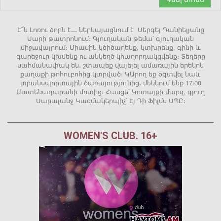
Է՜ն Լոռու ձորն է․․․ ներկայացնում է Սերգեյ Դանիելյանը
Սարի թատրոնում։ Գյուղական թեմա՝ գյուղական
միջավայրում։ Միասին կծիծաղենք, կտխրենք, գինի և
գարեջուր կխմենք ու անկեղծ կհաղորդակցվենք։ Տեղերը
սահմանափակ են․ շտապեք վայելել ամառային երեկոն
քաղաքի թոհուբոհից կտրված։ ԿԱրող եք օգտվել նաև
տրանսպորտային ծառայությունից․ մեկնում ենք 17։00
Մատենադարանի մոտից։ Հասցե՝ Կոտայքի մարզ, գյուղ
Սարալանջ Կազմակերպիչ՝ Էյ Դի Ֆիլմս ՍՊԸ։
WOMEN'S CLUB. 16+