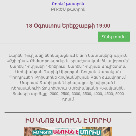
Բոհեմ թատրոն
ԲՈՀԵՄ թատրոն
18 Օգոստոս Երեքշաբթի 19:00
Գնել տոմս
Նարեկ Դուրյանը ներկայացնում է նոր կատակերգություն
«Քշի գնա» Բեմադրությունը և երաժշտական ձևավորումը`
Նարեկ Դուրյանի Դերերում` Նարեկ Դուրյան Ջուլիետտա
Ստեփանյան Գարիկ Միրզոյան Շուշան Սահակյան
Պրոդյուսեր` Քրիստինե Հովհաննիսյան Բեմի ձևավորում`
Մարիամ Ջանիկյան Ներկայացումը նվիրված է
դերասանուհի Ջուլիետտա Ստեփանյանի 70-ամյակին։
Տոմսերի արժեքը` 2000, 2500, 3000, 3500, 4000, 4500, 5000
դրամ
ԻՄ ԿՆՈՋ ԱՆՈՒՆՆ Է ՄՈՐԻՍ