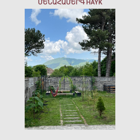
ՄԵՆԱՀԱՄԵՐԳ HAYK