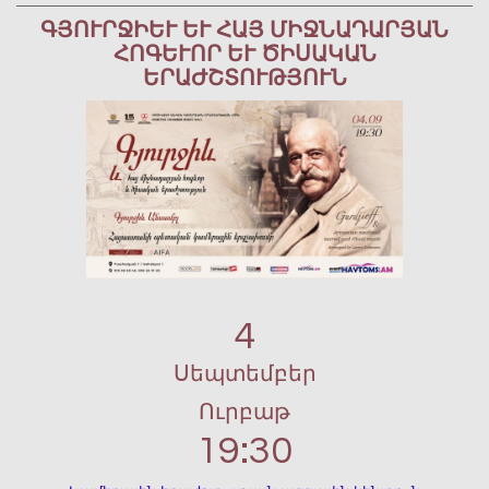
ԳՅՈՒՐՋԻԵՒ ԵՒ ՀԱՅ ՄԻՋՆԱԴԱՐՅԱՆ ՀՈ
ԳԵՒՈՐ ԵՒ ԾԻՍԱԿԱՆ ԵՐԱԺ
ՇՏՈՒԹՅՈՒՆ
4
Սեպտեմբեր
Ուրբաթ
19:30