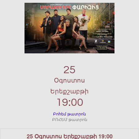
25
Օգոստոս
Երեքշաբթի
19:00
Բոհեմ թատրոն
ԲՈՀԵՄ թատրոն
25 Օգոստոս Երեքշաբթի 19:00