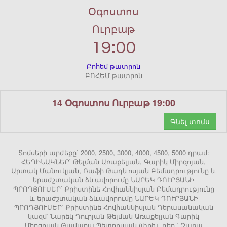
Օգոստոս
Ուրբաթ
19:00
Բոհեմ թատրոն
ԲՈՀԵՄ թատրոն
14 Օգոստոս Ուրբաթ 19:00
Գնել տոմս
Տոմսերի արժեքը` 2000, 2500, 3000, 4000, 4500, 5000 դրամ:
ՀԵՂԻՆԱԿՆԵՐ՝ Թելման Առաքելյան, Գարիկ Միրզոյան,
Արտակ Մանուկյան, Ռաֆի Թադևոսյան Բեմադրությունը և
երաժշտական ձևավորումը ՆԱՐԵԿ ԴՈՒՐՅԱՆԻ
ՊՐՈԴՅՈՒՍԵՐ՝ Քրիստինե Հովհաննիսյան Բեմադրությունը
և երաժշտական ձևավորումը ՆԱՐԵԿ ԴՈՒՐՅԱՆԻ
ՊՐՈԴՅՈՒՍԵՐ՝ Քրիստինե Հովհաննիսյան Դերասանական
կազմ՝ Նարեկ Դուրյան Թելման Առաքելյան Գարիկ
Միրզոյան Թամարա Պետրոսյան (փոխ. դեր.՝ Զառա