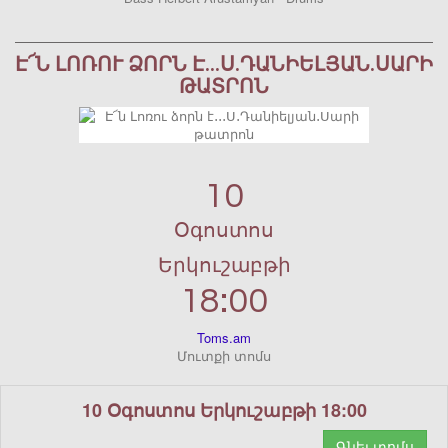
Է՜Ն ԼՈՌՈՒ ՁՈՐՆ Է․․․Ս․ԴԱՆԻԵԼՅԱՆ․ՍԱՐԻ
ԹԱՏՐՈՆ
10
Օգոստոս
Երկուշաբթի
18:00
Toms.am
Մուտքի տոմս
10 Օգոստոս Երկուշաբթի 18:00
Գնել տոմս