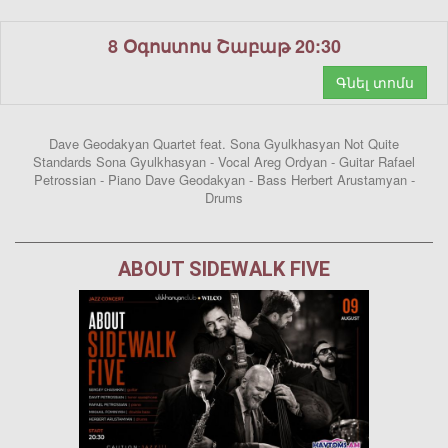
8 Օգոստոս Շաբաթ 20:30
Գնել տոմս
Dave Geodakyan Quartet feat. Sona Gyulkhasyan Not Quite
Standards Sona Gyulkhasyan - Vocal Areg Ordyan - Guitar Rafael
Petrossian - Piano Dave Geodakyan - Bass Herbert Arustamyan -
Drums
ABOUT SIDEWALK FIVE