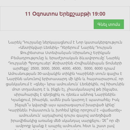
11 Օգոստոս Երեքշաբթի 19:00
Գնել տոմս
Նարեկ Դուրյանը ներկայացնում է Նոր կատակերգություն
«Անտիկվար Լեռնիկ» Դերերում՝ Նարեկ Դուրյան
Ջուլիետտա Ստեփանյան Սիրանուշ Երիկյան
Բեմադրությունը և երաժշտական ձևավորումը՝ Նարեկ
Դուրյանի Պրոդյուսեր՝ Քրիստինե Հովհաննիսյան Տոմսերի
արժեքը` 2500, 3000, 3500, 4000, 4500, 5000, 6000 դրամ
Ամուսնության 30-ամյակին տիկին Կարինեի տուն գալիս է
Նարինե անունով երիտասարդ մի կին և հայտարարում, որ
ցանկանում է «գնել» նրա ամուսնուն՝ Լեռնիկին, ով հիսունին
մոտ տղամարդ է և ինքն էլ, չհասկանալով թե ինչպես,
սիրահարվել է գեղեցիկ ու դեռևս անհոգ Նարինեին։
Կյանքում, իհարկե, ամեն բան կարող է պատահել։ Իսկ
ինչպե՞ս կվարվի այս պարագայում խաբված կինը՝
Կարինեն։ Իմաստուն և խոհեմ կինը որոշում է «վաճառել»
ամուսնուն՝ այդպիսով դուրս գալով ստեղծված
իրավիճակից առանց մեծ սկանդալ սարքելու։ Չէ՞ որ մի
ամբողջ կյանք է ապրել ամուսնու հետ և շատ լավ