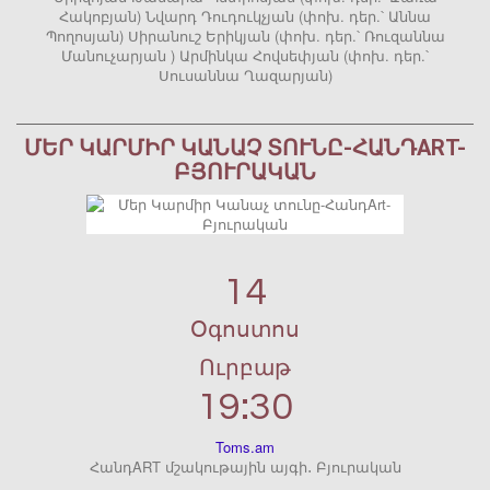
Հակոբյան) Նվարդ Դուդուկչյան (փոխ. դեր.՝ Աննա
Պողոսյան) Սիրանուշ Երիկյան (փոխ. դեր.՝ Ռուզաննա
Մանուչարյան ) Արմինկա Հովսեփյան (փոխ. դեր.՝
Սուսաննա Ղազարյան)
ՄԵՐ ԿԱՐՄԻՐ ԿԱՆԱՉ ՏՈՒՆԸ-ՀԱՆԴART-
ԲՅՈՒՐԱԿԱՆ
14
Օգոստոս
Ուրբաթ
19:30
Toms.am
ՀանդART մշակութային այգի․ Բյուրական