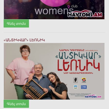
Գնել տոմս
«ԱՆՏԻԿՎԱՐ» ԼԵՌՆԻԿ
Գնել տոմս