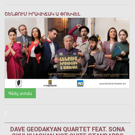
ՇԵՆՔՈՒՄ ԻՐԱՎԻՃԱԿ Ա ՓՈԽՎԵԼ
Գնել տոմս
DAVE GEODAKYAN QUARTET FEAT. SONA