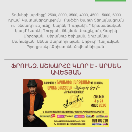
Տոմսերի արժեքը` 2500, 3000, 3500, 4000, 4500, 5000, 6000
դրամ: Կատակերգություն՝ Րաֆֆի Շարտ Տեղայնացումն
ու բեմադրությունը` Նարեկ Դուրյանի: Դերասանական
կազմ՝ Նարեկ Դուրյան, Թելման Առաքելյան, Գարիկ
Միրզոյան, Սիրանուշ Երիկյան, Շուշաննա
Սահակյան, Աննա Մարտիրոսյան, Արթուր Ղալումյան:
Պրոդյուսեր՝ Քրիստինե Հովհաննիսյան
ՖՐՈՒՆԶ. ԱՇԽԱՐՀԸ ԿԼՈՐ Է - ԱՐՄԵՆ
ԱՎԵՏՅԱՆ