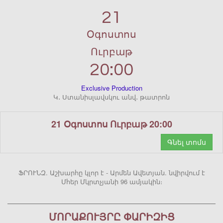
21
Օգոստոս
Ուրբաթ
20:00
Exclusive Production
Կ․ Ստանիսլավսկու անվ․ թատրոն
21 Օգոստոս Ուրբաթ 20:00
Գնել տոմս
ՖՐՈՒՆԶ. Աշխարհը կլոր է - Արմեն Ավետյան. նվիրվում է
Մհեր Մկրտչյանի 96 ամյակին։
ՄՈՐԱՔՈՒՅՐԸ ՓԱՐԻԶԻՑ