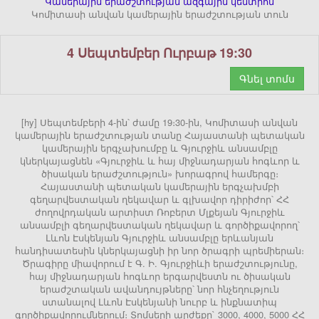
Կամերային երաժշտության ազգային կենտրոն
Կոմիտասի անվան կամերային երաժշտության տուն
4 Սեպտեմբեր Ուրբաթ 19:30
Գնել տոմս
[hy] Սեպտեմբերի 4-ին՝ ժամը 19։30-ին, Կոմիտասի անվան
կամերային երաժշտության տանը Հայաստանի պետական
կամերային երգչախումբը և Գյուրջիև անսամբլը
կներկայացնեն «Գյուրջիև և հայ միջնադարյան հոգևոր և
ծիսական երաժշտություն» խորագրով համերգը։
Հայաստանի պետական կամերային երգչախմբի
գեղարվեստական ղեկավար և գլխավոր դիրիժոր՝ ՀՀ
ժողովրդական արտիստ Ռոբերտ Մլքեյան Գյուրջիև
անսամբլի գեղարվեստական ղեկավար և գործիքավորող՝
Լևոն Էսկենյան Գյուրջիև անսամբլը երևանյան
հանդիսատեսին կներկայացնի իր նոր ծրագրի պրեմիերան։
Ծրագիրը միավորում է Գ. Ի. Գյուրջիևի երաժշտությունը,
հայ միջնադարյան հոգևոր երգարվեստն ու ծիսական
երաժշտական ավանդույթները՝ նոր հնչեղություն
ստանալով Լևոն Էսկենյանի նուրբ և ինքնատիպ
գործիքավորումներում։ Տոմսերի արժեքը` 3000, 4000, 5000 ՀՀ