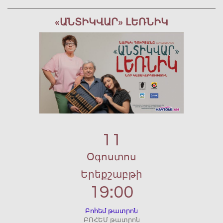
«ԱՆՏԻԿՎԱՐ» ԼԵՌՆԻԿ
11
Օգոստոս
Երեքշաբթի
19:00
Բոհեմ թատրոն
ԲՈՀԵՄ թատրոն