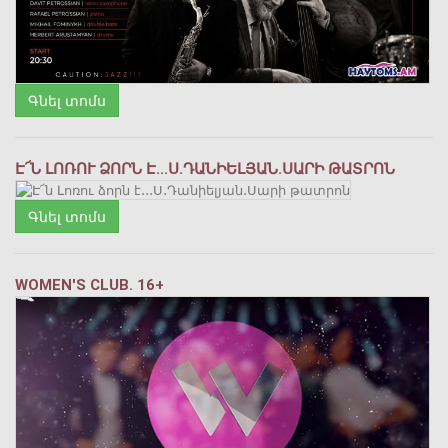
Գնել տոմս
Է՜Ն ԼՈՌՈՒ ՁՈՐՆ Է․․․Ս․ԴԱՆԻԵԼՅԱՆ․ՍԱՐԻ ԹԱՏՐՈՆ
Գնել տոմս
WOMEN'S CLUB. 16+