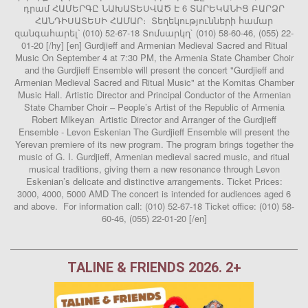
դրամ ՀԱՄԵՐԳԸ ՆԱԽԱՏԵՍՎԱԾ Է 6 ՏԱՐԵԿԱՆԻՑ ԲԱՐՁՐ
ՀԱՆԴԻՍԱՏԵՍԻ ՀԱՄԱՐ։ Տեղեկությունների համար
զանգահարել՝ (010) 52-67-18 Տոմսարկղ` (010) 58-60-46, (055) 22-
01-20 [/hy] [en] Gurdjieff and Armenian Medieval Sacred and Ritual
Music On September 4 at 7:30 PM, the Armenia State Chamber Choir
and the Gurdjieff Ensemble will present the concert "Gurdjieff and
Armenian Medieval Sacred and Ritual Music" at the Komitas Chamber
Music Hall. Artistic Director and Principal Conductor of the Armenian
State Chamber Choir – People’s Artist of the Republic of Armenia
Robert Mlkeyan Artistic Director and Arranger of the Gurdjieff
Ensemble - Levon Eskenian The Gurdjieff Ensemble will present the
Yerevan premiere of its new program. The program brings together the
music of G. I. Gurdjieff, Armenian medieval sacred music, and ritual
musical traditions, giving them a new resonance through Levon
Eskenian’s delicate and distinctive arrangements. Ticket Prices:
3000, 4000, 5000 AMD The concert is intended for audiences aged 6
and above. For information call: (010) 52-67-18 Ticket office: (010) 58-
60-46, (055) 22-01-20 [/en]
TALINE & FRIENDS 2026. 2+