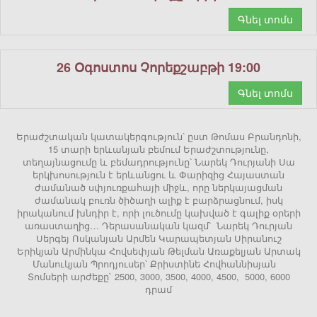
Գնել տոմս
26 Օգոստոս Չորեքշաբթի 19:00
Գնել տոմս
Երաժշտական կատակերգություն՝ ըստ Թոմաս Բրանդոնի,
15 տարի երևանյան բեմում Երաժշտությունը,
տեղայնացումը և բեմադրությունը՝ Նարեկ Դուրյանի Սա
երկխոսություն է երևանցու և Փարիզից Հայաստան
ժամանած սփյուռքահայի միջև, որը ներկայացման
ժամանակ բուռն ծիծաղի ալիք է բարձրացնում, իսկ
իրականում խնդիր է, որի լուծումը կախված է գալիք օրերի
առաստաղից… Դերասանական կազմ՝ Նարեկ Դուրյան
Սերգեյ Ոսկանյան Արմեն Կարապետյան Սիրանուշ
Երիկյան Արմինկա Հովսեփյան Թելման Առաքելյան Արտակ
Մանուկյան Պրոդյուսեր՝ Քրիստինե Հովհաննիսյան
Տոմսերի արժեքը` 2500, 3000, 3500, 4000, 4500, 5000, 6000
դրամ