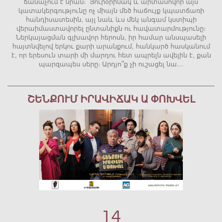
ճանաչում է նրան։ Յուրօրինակ և արտասովոր այս
կատակերգությունը ոչ միայն մեծ հաճույք կպատճառի
հանդիսատեսին, այլ նաև ևս մեկ անգամ կստիպի
վերաիմաստավորել ընտանիքն ու հավատարմությունը։
Ներկայացման գլխավոր հերոսն, իր համար անսպասելի
հայտնվելով երկու քարի արանքում, հանկարծ հասկանում
է, որ երեսուն տարի մի մարդու հետ ապրելն ավելին է, քան
պարզապես սերը։ Արդյո՞ք չի ուշացել նա…
ՇԵՆՔՈՒՄ ԻՐԱՎԻՃԱԿ Ա ՓՈԽՎԵԼ
14