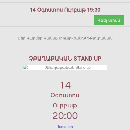
14 Օգոստոս Ուրբաթ 19:30
Գնել տոմս
Մեր Կարմիր Կանաչ տունը-ՀանդArt-Բյուրական
ՉՔԱՂԱՔԱԿԱՆ STAND UP
14
Օգոստոս
Ուրբաթ
20:00
Toms.am