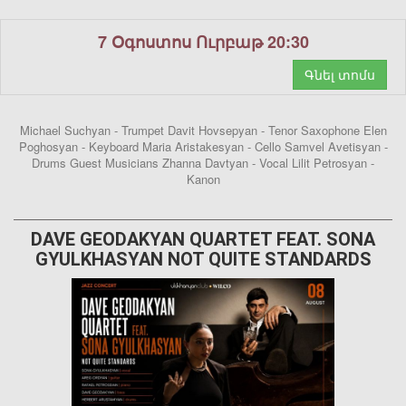
7 Օգոստոս Ուրբաթ 20:30
Գնել տոմս
Michael Suchyan - Trumpet Davit Hovsepyan - Tenor Saxophone Elen
Poghosyan - Keyboard Maria Aristakesyan - Cello Samvel Avetisyan -
Drums Guest Musicians Zhanna Davtyan - Vocal Lilit Petrosyan -
Kanon
DAVE GEODAKYAN QUARTET FEAT. SONA
GYULKHASYAN NOT QUITE STANDARDS