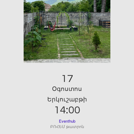
17
Օգոստոս
Երկուշաբթի
14:00
Eventhub
ԲՈՀԵՄ թատրոն