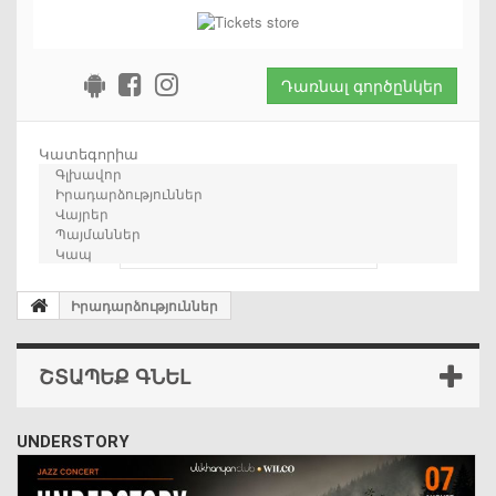
Դառնալ գործընկեր
Կատեգորիա
Գլխավոր
Իրադարձություններ
Վայրեր
Պայմաններ
որոնում
Կապ
Իրադարձություններ
ՇՏԱՊԵՔ ԳՆԵԼ
UNDERSTORY