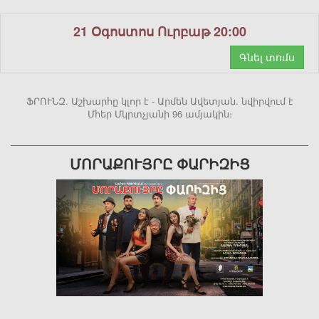
21 Օգոստոս Ուրբաթ 20:00
Գնել տոմս
ՖՐՈՒՆԶ. Աշխարհը կլոր է - Արմեն Ավետյան. նվիրվում է
Մհեր Մկրտչյանի 96 ամյակին։
ՄՈՐԱՔՈՒՅՐԸ ՓԱՐԻԶԻՑ