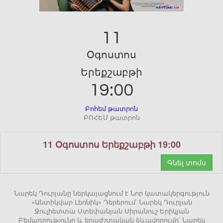
11
Օգոստոս
Երեքշաբթի
19:00
Բոհեմ թատրոն
ԲՈՀԵՄ թատրոն
11 Օգոստոս Երեքշաբթի 19:00
Գնել տոմս
Նարեկ Դուրյանը ներկայացնում է Նոր կատակերգություն
«Անտիկվար Լեռնիկ» Դերերում՝ Նարեկ Դուրյան
Ջուլիետտա Ստեփանյան Սիրանուշ Երիկյան
Բեմադրությունը և երաժշտական ձևավորումը՝ Նարեկ