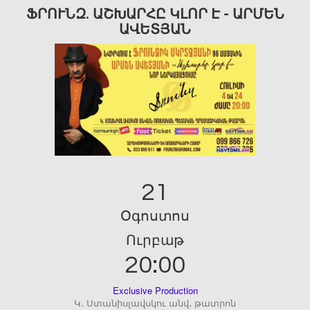
ՖՐՈՒՆԶ. ԱՇԽԱՐՀԸ ԿԼՈՐ Է - ԱՐՄԵՆ
ԱՎԵՏՅԱՆ
21
Օգոստոս
Ուրբաթ
20:00
Exclusive Production
Կ․ Ստանիսլավսկու անվ․ թատրոն