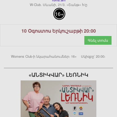
W-Club. Սևանի, 21/3. «Շանթ» հ/ը
16+
10 Օգոստոս Երկուշաբթի 20:00
Գնել տոմս
Womens Club-ի նկարահանումներ։ 16+ Սկիզբը՝ 20:00։
«ԱՆՏԻԿՎԱՐ» ԼԵՌՆԻԿ