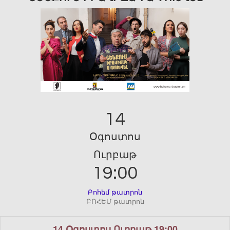
14
Օգոստոս
Ուրբաթ
19:00
Բոհեմ թատրոն
ԲՈՀԵՄ թատրոն
14 Օգոստոս Ուրբաթ 19:00