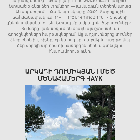
նախավաճառք – Փետրվարի 1-ին www.toms.am կայքում։
Շտապե՛ք գնել ձեր տոմսերը — լավագույն տեղերն արագ
են սպառվում։ Համերգի սկիզբը՝ 20:00։ Տարիքային
սահմանափակում՝ 14+։ ՈՒՇԱԴՐՈՒԹՅՈՒՆ․ - Տոմսերի
գներն ավելանալու են։ Շտապե՛ք ամրագրել ձեր տոմսերը։ -
Տոմսերը վաճառվում են միայն պաշտոնական
գործընկերների հարթակներում։ Այլ աղբյուրներից տոմսեր
ձեռք բերելիս, հիշեք, որ կարող եք խաբվել և բաց թողնել
ձեր սիրելի արտիստի համերգին ներկա գտնվելու
հնարավորությունը։
ԱՐԿԱԴԻ ԴՈՒՄԻԿՅԱՆ | ՄԵԾ
ՄԵՆԱՀԱՄԵՐԳ HAYK