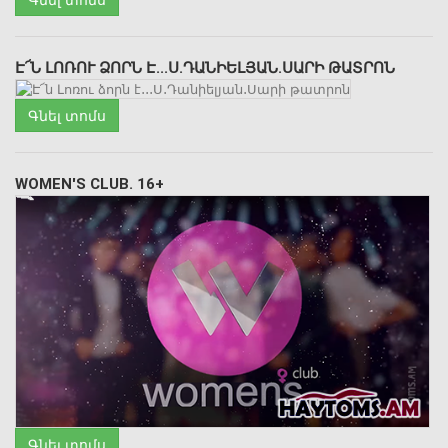
Է՜Ն ԼՈՌՈՒ ՁՈՐՆ Է․․․Ս․ԴԱՆԻԵԼՅԱՆ․ՍԱՐԻ ԹԱՏՐՈՆ
Գնել տոմս
WOMEN'S CLUB. 16+
Գնել տոմս