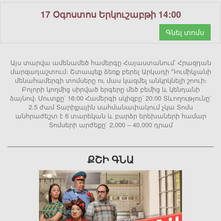
17 Օգոստոս Երկուշաբթի 14:00
Գնել տոմս
Այս տարվա ամենամեծ համերգը Հայաստանում՝ Հրազդան
մարզադաշտում։ Շտապեք ձեռք բերել Արկադի Դումիկյանի
մենահամերգի տոմսերը ու մաս կազմել անկրկնելի շոուի։
Բոլորի կողմից սիրված երգերը մեծ բեմից և կենդանի
ձայնով։ Մուտքը՝ 16:00 Համերգի սկիզբը՝ 20:00 Տևողությունը՝
2.5 ժամ Տարիքային սահմանափակում չկա Տոմս
անհրաժեշտ է 6 տարեկան և բարձր երեխաների համար
Տոմսերի արժեքը` 2,000 – 40,000 դրամ
ՔՇԻ ԳՆԱ