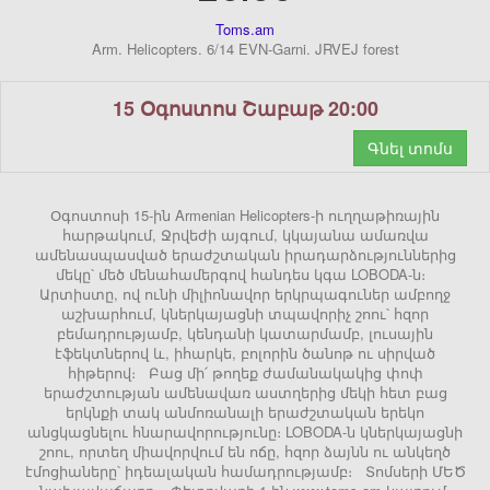
Toms.am
Arm. Helicopters. 6/14 EVN-Garni. JRVEJ forest
15 Օգոստոս Շաբաթ 20:00
Գնել տոմս
Օգոստոսի 15-ին Armenian Helicopters-ի ուղղաթիռային
հարթակում, Ջրվեժի այգում, կկայանա ամառվա
ամենասպասված երաժշտական իրադարձություններից
մեկը՝ մեծ մենահամերգով հանդես կգա LOBODA-ն։
Արտիստը, ով ունի միլիոնավոր երկրպագուներ ամբողջ
աշխարհում, կներկայացնի տպավորիչ շոու՝ հզոր
բեմադրությամբ, կենդանի կատարմամբ, լուսային
էֆեկտներով և, իհարկե, բոլորին ծանոթ ու սիրված
հիթերով։ Բաց մի՛ թողեք ժամանակակից փոփ
երաժշտության ամենավառ աստղերից մեկի հետ բաց
երկնքի տակ անմոռանալի երաժշտական երեկո
անցկացնելու հնարավորությունը։ LOBODA-ն կներկայացնի
շոու, որտեղ միավորվում են ոճը, հզոր ձայնն ու անկեղծ
էմոցիաները՝ իդեալական համադրությամբ։ Տոմսերի ՄԵԾ