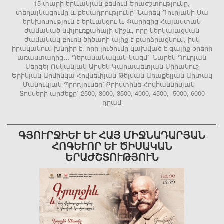
15 տարի երևանյան բեմում Երաժշտությունը,
տեղայնացումը և բեմադրությունը՝ Նարեկ Դուրյանի Սա
երկխոսություն է երևանցու և Փարիզից Հայաստան
ժամանած սփյուռքահայի միջև, որը ներկայացման
ժամանակ բուռն ծիծաղի ալիք է բարձրացնում, իսկ
իրականում խնդիր է, որի լուծումը կախված է գալիք օրերի
առաստաղից… Դերասանական կազմ՝ Նարեկ Դուրյան
Սերգեյ Ոսկանյան Արմեն Կարապետյան Սիրանուշ
Երիկյան Արմինկա Հովսեփյան Թելման Առաքելյան Արտակ
Մանուկյան Պրոդյուսեր՝ Քրիստինե Հովհաննիսյան
Տոմսերի արժեքը` 2500, 3000, 3500, 4000, 4500, 5000, 6000
դրամ
ԳՅՈՒՐՋԻԵՒ ԵՒ ՀԱՅ ՄԻՋՆԱԴԱՐՅԱՆ ՀՈ
ԳԵՒՈՐ ԵՒ ԾԻՍԱԿԱՆ ԵՐԱԺ
ՇՏՈՒԹՅՈՒՆ