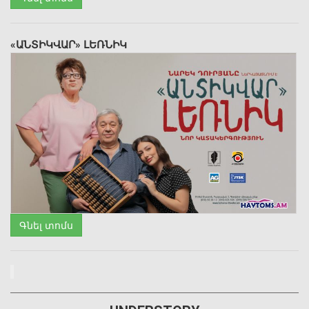
«ԱՆՏԻԿՎԱՐ» ԼԵՌՆԻԿ
Գնել տոմս