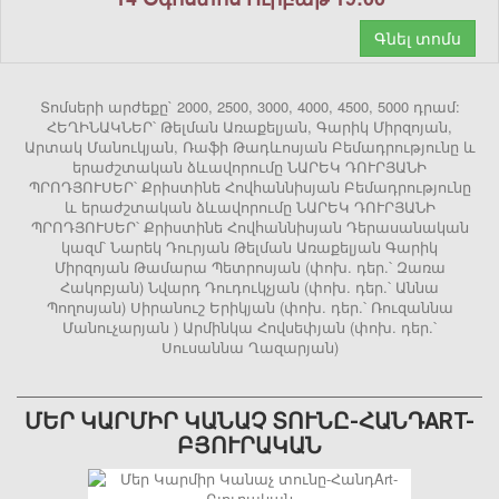
Գնել տոմս
Տոմսերի արժեքը` 2000, 2500, 3000, 4000, 4500, 5000 դրամ:
ՀԵՂԻՆԱԿՆԵՐ՝ Թելման Առաքելյան, Գարիկ Միրզոյան,
Արտակ Մանուկյան, Ռաֆի Թադևոսյան Բեմադրությունը և
երաժշտական ձևավորումը ՆԱՐԵԿ ԴՈՒՐՅԱՆԻ
ՊՐՈԴՅՈՒՍԵՐ՝ Քրիստինե Հովհաննիսյան Բեմադրությունը
և երաժշտական ձևավորումը ՆԱՐԵԿ ԴՈՒՐՅԱՆԻ
ՊՐՈԴՅՈՒՍԵՐ՝ Քրիստինե Հովհաննիսյան Դերասանական
կազմ՝ Նարեկ Դուրյան Թելման Առաքելյան Գարիկ
Միրզոյան Թամարա Պետրոսյան (փոխ. դեր.՝ Զառա
Հակոբյան) Նվարդ Դուդուկչյան (փոխ. դեր.՝ Աննա
Պողոսյան) Սիրանուշ Երիկյան (փոխ. դեր.՝ Ռուզաննա
Մանուչարյան ) Արմինկա Հովսեփյան (փոխ. դեր.՝
Սուսաննա Ղազարյան)
ՄԵՐ ԿԱՐՄԻՐ ԿԱՆԱՉ ՏՈՒՆԸ-ՀԱՆԴART-
ԲՅՈՒՐԱԿԱՆ