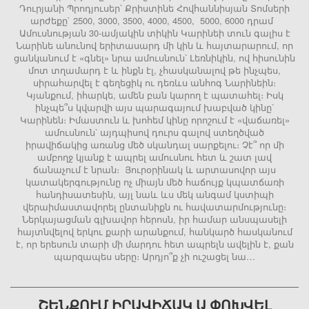
Դուրյանի Պրոդյուսեր՝ Քրիստինե Հովհաննիսյան Տոմսերի
արժեքը` 2500, 3000, 3500, 4000, 4500, 5000, 6000 դրամ
Ամուսնության 30-ամյակին տիկին Կարինեի տուն գալիս է
Նարինե անունով երիտասարդ մի կին և հայտարարում, որ
ցանկանում է «գնել» նրա ամուսնուն՝ Լեռնիկին, ով հիսունին
մոտ տղամարդ է և ինքն էլ, չհասկանալով թե ինչպես,
սիրահարվել է գեղեցիկ ու դեռևս անհոգ Նարինեին։
Կյանքում, իհարկե, ամեն բան կարող է պատահել։ Իսկ
ինչպե՞ս կվարվի այս պարագայում խաբված կինը՝
Կարինեն։ Իմաստուն և խոհեմ կինը որոշում է «վաճառել»
ամուսնուն՝ այդպիսով դուրս գալով ստեղծված
իրավիճակից առանց մեծ սկանդալ սարքելու։ Չէ՞ որ մի
ամբողջ կյանք է ապրել ամուսնու հետ և շատ լավ
ճանաչում է նրան։ Յուրօրինակ և արտասովոր այս
կատակերգությունը ոչ միայն մեծ հաճույք կպատճառի
հանդիսատեսին, այլ նաև ևս մեկ անգամ կստիպի
վերաիմաստավորել ընտանիքն ու հավատարմությունը։
Ներկայացման գլխավոր հերոսն, իր համար անսպասելի
հայտնվելով երկու քարի արանքում, հանկարծ հասկանում
է, որ երեսուն տարի մի մարդու հետ ապրելն ավելին է, քան
պարզապես սերը։ Արդյո՞ք չի ուշացել նա…
ՇԵՆՔՈՒՄ ԻՐԱՎԻՃԱԿ Ա ՓՈԽՎԵԼ