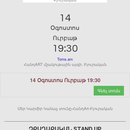
14
Օգոստոս
Ուրբաթ
19:30
Toms.am
ՀանդART մշակութային այգի․ Բյուրական
14 Օգոստոս Ուրբաթ 19:30
Գնել տոմս
Մեր Կարմիր Կանաչ տունը-ՀանդArt-Բյուրական
ՉՔԱՂԱՔԱԿԱՆ STAND UP