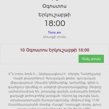
Օգոստոս
Երկուշաբթի
18:00
Toms.am
Մուտքի տոմս
10 Օգոստոս Երկուշաբթի 18:00
Գնել տոմս
Է՜ն Լոռու ձորն է․․․ ներկայացնում է Սերգեյ Դանիելյանը
Սարի թատրոնում։ Գյուղական թեմա՝ գյուղական
միջավայրում։ Միասին կծիծաղենք, կտխրենք, գինի և
գարեջուր կխմենք ու անկեղծ կհաղորդակցվենք։ Տեղերը
սահմանափակ են․ շտապեք վայելել ամառային երեկոն
քաղաքի թոհուբոհից կտրված։ ԿԱրող եք օգտվել նաև
տրանսպորտային ծառայությունից․ մեկնում ենք 17։00
Մատենադարանի մոտից։ Հասցե՝ Կոտայքի մարզ, գյուղ
Սարալանջ Կազմակերպիչ՝ Էյ Դի Ֆիլմս ՍՊԸ։